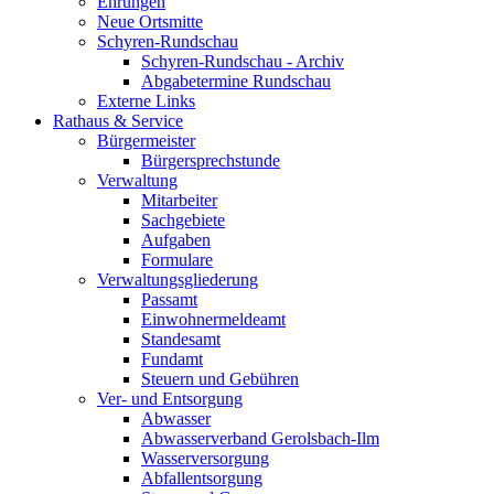
Ehrungen
Neue Ortsmitte
Schyren-Rundschau
Schyren-Rundschau - Archiv
Abgabetermine Rundschau
Externe Links
Rathaus & Service
Bürgermeister
Bürgersprechstunde
Verwaltung
Mitarbeiter
Sachgebiete
Aufgaben
Formulare
Verwaltungsgliederung
Passamt
Einwohnermeldeamt
Standesamt
Fundamt
Steuern und Gebühren
Ver- und Entsorgung
Abwasser
Abwasserverband Gerolsbach-Ilm
Wasserversorgung
Abfallentsorgung