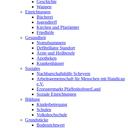
Geschichte
Wappen
Einrichtungen
Bücherei
Jugendtreff
Kirchen und Pfarrämter
Friedhöfe
Gesundheit
Notrufnummern
Defibrillator Standort
Ärzte und Heilberufe
Apotheken
Krankenhäuser
Soziales
Nachbarschaftshilfe Scheyern
Arbeitsgemeinschaft für Menschen mit Handicap
e.V.
Erzeugermarkt PfaffenhofenerLand
Soziale Einrichtungen
Bildung
Kinderbetreuung
Schulen
Volkshochschule
Grundstücke
Bodenrichtwert