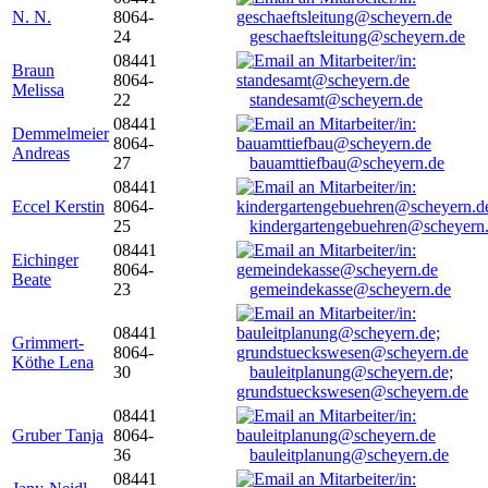
N. N.
8064-
24
geschaeftsleitung@scheyern.de
08441
Braun
8064-
Melissa
22
standesamt@scheyern.de
08441
Demmelmeier
8064-
Andreas
27
bauamttiefbau@scheyern.de
08441
Eccel Kerstin
8064-
25
kindergartengebuehren@scheyern
08441
Eichinger
8064-
Beate
23
gemeindekasse@scheyern.de
08441
Grimmert-
8064-
Köthe Lena
30
bauleitplanung@scheyern.de;
grundstueckswesen@scheyern.de
08441
Gruber Tanja
8064-
36
bauleitplanung@scheyern.de
08441