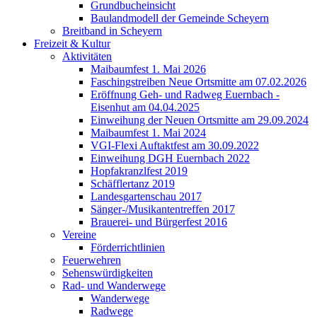
Grundbucheinsicht
Baulandmodell der Gemeinde Scheyern
Breitband in Scheyern
Freizeit & Kultur
Aktivitäten
Maibaumfest 1. Mai 2026
Faschingstreiben Neue Ortsmitte am 07.02.2026
Eröffnung Geh- und Radweg Euernbach -
Eisenhut am 04.04.2025
Einweihung der Neuen Ortsmitte am 29.09.2024
Maibaumfest 1. Mai 2024
VGI-Flexi Auftaktfest am 30.09.2022
Einweihung DGH Euernbach 2022
Hopfakranzlfest 2019
Schäfflertanz 2019
Landesgartenschau 2017
Sänger-/Musikantentreffen 2017
Brauerei- und Bürgerfest 2016
Vereine
Förderrichtlinien
Feuerwehren
Sehenswürdigkeiten
Rad- und Wanderwege
Wanderwege
Radwege