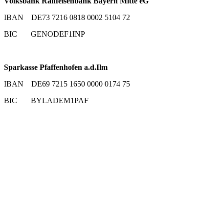
Volksbank Raiffeisenbank Bayern Mitte eG
IBAN DE73 7216 0818 0002 5104 72
BIC GENODEF1INP
Sparkasse Pfaffenhofen a.d.Ilm
IBAN DE69 7215 1650 0000 0174 75
BIC BYLADEM1PAF