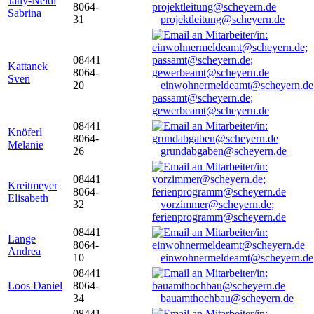
Jany-Neidl
8064-
Sabrina
31
projektleitung@scheyern.de
08441
Kattanek
8064-
Sven
20
einwohnermeldeamt@scheyern.de
passamt@scheyern.de;
gewerbeamt@scheyern.de
08441
Knöferl
8064-
Melanie
26
grundabgaben@scheyern.de
08441
Kreitmeyer
8064-
Elisabeth
32
vorzimmer@scheyern.de;
ferienprogramm@scheyern.de
08441
Lange
8064-
Andrea
10
einwohnermeldeamt@scheyern.de
08441
Loos Daniel
8064-
34
bauamthochbau@scheyern.de
08441