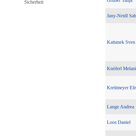
Gruber Tanja
Jany-Neidl Sab
Kattanek Sven
Knöferl Melan
Kreitmeyer Eli
Lange Andrea
Loos Daniel