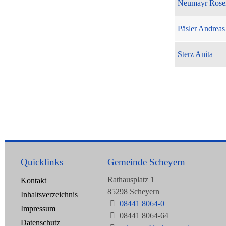
Neumayr Rose
Päsler Andreas
Sterz Anita
Quicklinks
Gemeinde Scheyern
Rathausplatz 1
Kontakt
85298 Scheyern
Inhaltsverzeichnis
08441 8064-0
Impressum
08441 8064-64
Datenschutz