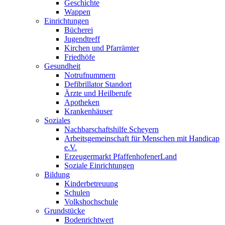
Geschichte
Wappen
Einrichtungen
Bücherei
Jugendtreff
Kirchen und Pfarrämter
Friedhöfe
Gesundheit
Notrufnummern
Defibrillator Standort
Ärzte und Heilberufe
Apotheken
Krankenhäuser
Soziales
Nachbarschaftshilfe Scheyern
Arbeitsgemeinschaft für Menschen mit Handicap
e.V.
Erzeugermarkt PfaffenhofenerLand
Soziale Einrichtungen
Bildung
Kinderbetreuung
Schulen
Volkshochschule
Grundstücke
Bodenrichtwert