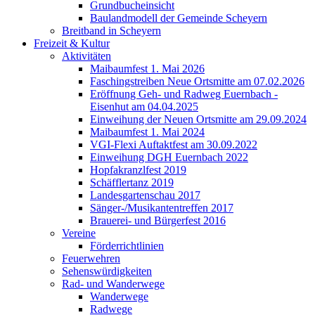
Grundbucheinsicht
Baulandmodell der Gemeinde Scheyern
Breitband in Scheyern
Freizeit & Kultur
Aktivitäten
Maibaumfest 1. Mai 2026
Faschingstreiben Neue Ortsmitte am 07.02.2026
Eröffnung Geh- und Radweg Euernbach -
Eisenhut am 04.04.2025
Einweihung der Neuen Ortsmitte am 29.09.2024
Maibaumfest 1. Mai 2024
VGI-Flexi Auftaktfest am 30.09.2022
Einweihung DGH Euernbach 2022
Hopfakranzlfest 2019
Schäfflertanz 2019
Landesgartenschau 2017
Sänger-/Musikantentreffen 2017
Brauerei- und Bürgerfest 2016
Vereine
Förderrichtlinien
Feuerwehren
Sehenswürdigkeiten
Rad- und Wanderwege
Wanderwege
Radwege