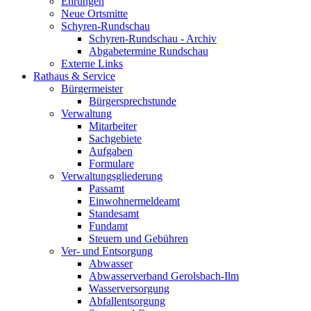
Ehrungen
Neue Ortsmitte
Schyren-Rundschau
Schyren-Rundschau - Archiv
Abgabetermine Rundschau
Externe Links
Rathaus & Service
Bürgermeister
Bürgersprechstunde
Verwaltung
Mitarbeiter
Sachgebiete
Aufgaben
Formulare
Verwaltungsgliederung
Passamt
Einwohnermeldeamt
Standesamt
Fundamt
Steuern und Gebühren
Ver- und Entsorgung
Abwasser
Abwasserverband Gerolsbach-Ilm
Wasserversorgung
Abfallentsorgung