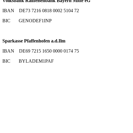
Volksbank Raiffeisenbank Bayern Mitte eG
IBAN DE73 7216 0818 0002 5104 72
BIC GENODEF1INP
Sparkasse Pfaffenhofen a.d.Ilm
IBAN DE69 7215 1650 0000 0174 75
BIC BYLADEM1PAF