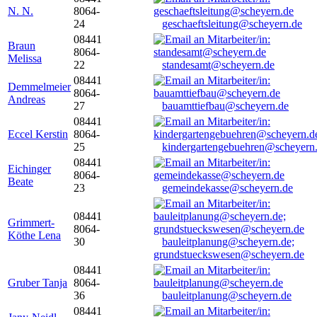
N. N.
8064-
24
geschaeftsleitung@scheyern.de
08441
Braun
8064-
Melissa
22
standesamt@scheyern.de
08441
Demmelmeier
8064-
Andreas
27
bauamttiefbau@scheyern.de
08441
Eccel Kerstin
8064-
25
kindergartengebuehren@scheyern
08441
Eichinger
8064-
Beate
23
gemeindekasse@scheyern.de
08441
Grimmert-
8064-
Köthe Lena
30
bauleitplanung@scheyern.de;
grundstueckswesen@scheyern.de
08441
Gruber Tanja
8064-
36
bauleitplanung@scheyern.de
08441