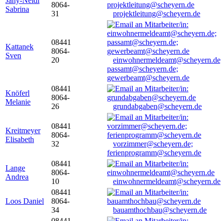
Jany-Neidl
8064-
Sabrina
31
projektleitung@scheyern.de
08441
Kattanek
8064-
Sven
20
einwohnermeldeamt@scheyern.de
passamt@scheyern.de;
gewerbeamt@scheyern.de
08441
Knöferl
8064-
Melanie
26
grundabgaben@scheyern.de
08441
Kreitmeyer
8064-
Elisabeth
32
vorzimmer@scheyern.de;
ferienprogramm@scheyern.de
08441
Lange
8064-
Andrea
10
einwohnermeldeamt@scheyern.de
08441
Loos Daniel
8064-
34
bauamthochbau@scheyern.de
08441