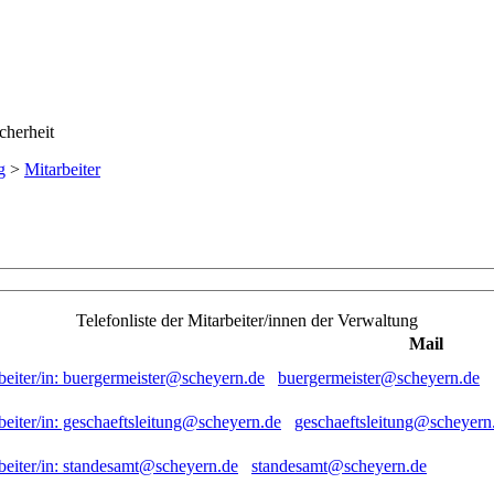
g
>
Mitarbeiter
Telefonliste der Mitarbeiter/innen der Verwaltung
Mail
buergermeister@scheyern.de
geschaeftsleitung@scheyern
standesamt@scheyern.de