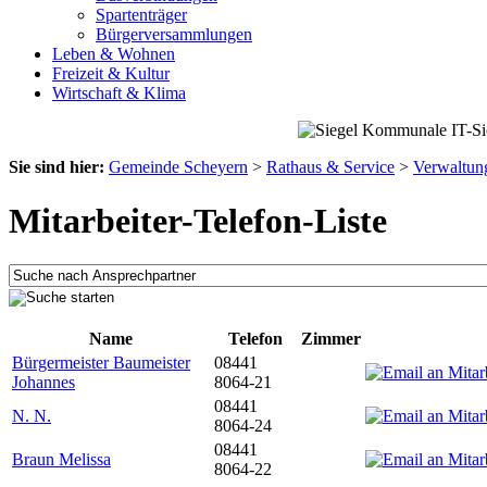
Spartenträger
Bürgerversammlungen
Leben & Wohnen
Freizeit & Kultur
Wirtschaft & Klima
Sie sind hier:
Gemeinde Scheyern
>
Rathaus & Service
>
Verwaltun
Mitarbeiter-Telefon-Liste
Name
Telefon
Zimmer
Bürgermeister Baumeister
08441
Johannes
8064-21
08441
N. N.
8064-24
08441
Braun Melissa
8064-22