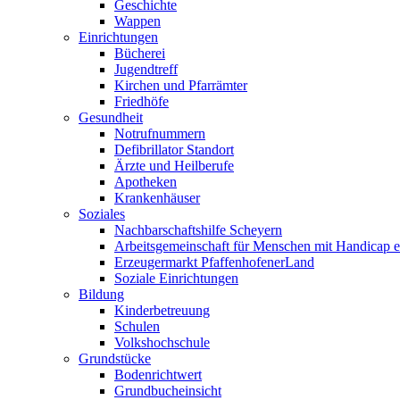
Geschichte
Wappen
Einrichtungen
Bücherei
Jugendtreff
Kirchen und Pfarrämter
Friedhöfe
Gesundheit
Notrufnummern
Defibrillator Standort
Ärzte und Heilberufe
Apotheken
Krankenhäuser
Soziales
Nachbarschaftshilfe Scheyern
Arbeitsgemeinschaft für Menschen mit Handicap e
Erzeugermarkt PfaffenhofenerLand
Soziale Einrichtungen
Bildung
Kinderbetreuung
Schulen
Volkshochschule
Grundstücke
Bodenrichtwert
Grundbucheinsicht