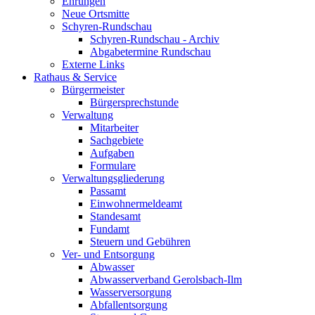
Ehrungen
Neue Ortsmitte
Schyren-Rundschau
Schyren-Rundschau - Archiv
Abgabetermine Rundschau
Externe Links
Rathaus & Service
Bürgermeister
Bürgersprechstunde
Verwaltung
Mitarbeiter
Sachgebiete
Aufgaben
Formulare
Verwaltungsgliederung
Passamt
Einwohnermeldeamt
Standesamt
Fundamt
Steuern und Gebühren
Ver- und Entsorgung
Abwasser
Abwasserverband Gerolsbach-Ilm
Wasserversorgung
Abfallentsorgung