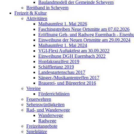
Baulandmodell der Gemeinde Scheyern
Breitband in Scheyern
Freizeit & Kultur
Aktivitäten
Maibaumfest 1. Mai 2026
Faschingstreiben Neue Ortsmitte am 07.02.2026
Eröffnung Geh- und Radweg Euernbach - Eisenhu
Einweihung der Neuen Ortsmitte am 29.09.2024
Maibaumfest 1. Mai 2024
VGI-Flexi Auftaktfest am 30.09.2022
Einweihung DGH Euernbach 2022
Hopfakranzlfest 2019
Schäfflertanz 2019
Landesgartenschau 2017
Sänger-/Musikantentreffen 2017
Brauerei- und Bürgerfest 2016
Vereine
Förderrichtlinien
Feuerwehren
Sehenswürdigkeiten
Rad- und Wanderwege
Wanderwege
Radwege
Freizeitangebote
Spielplätze