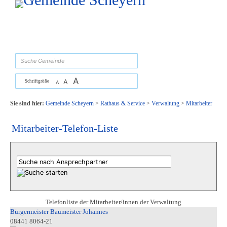
Zum Inhalt
,
zur Navigation
oder
zur Startseite
springen.
suchen
A
A
Schriftgröße
A
Sie sind hier:
Gemeinde Scheyern
>
Rathaus & Service
>
Verwaltung
>
Mitarbeiter
Mitarbeiter-Telefon-Liste
Telefonliste der Mitarbeiter/innen der Verwaltung
Bürgermeister Baumeister Johannes
08441 8064-21