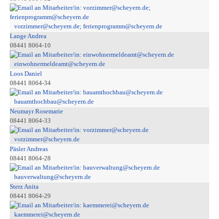
vorzimmer@scheyern.de; ferienprogramm@scheyern.de
Lange Andrea
08441 8064-10
einwohnermeldeamt@scheyern.de
Loos Daniel
08441 8064-34
bauamthochbau@scheyern.de
Neumayr Rosemarie
08441 8064-33
vorzimmer@scheyern.de
Päsler Andreas
08441 8064-28
bauverwaltung@scheyern.de
Sterz Anita
08441 8064-29
kaemmerei@scheyern.de