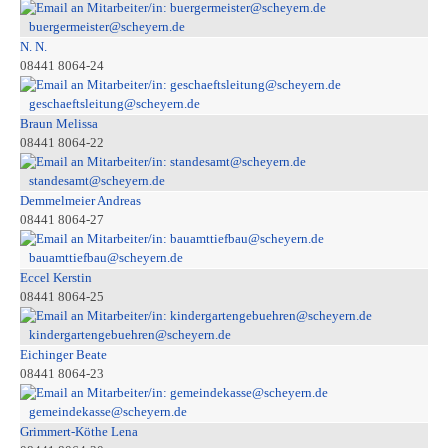
buergermeister@scheyern.de
N. N.
08441 8064-24
geschaeftsleitung@scheyern.de
Braun Melissa
08441 8064-22
standesamt@scheyern.de
Demmelmeier Andreas
08441 8064-27
bauamttiefbau@scheyern.de
Eccel Kerstin
08441 8064-25
kindergartengebuehren@scheyern.de
Eichinger Beate
08441 8064-23
gemeindekasse@scheyern.de
Grimmert-Köthe Lena