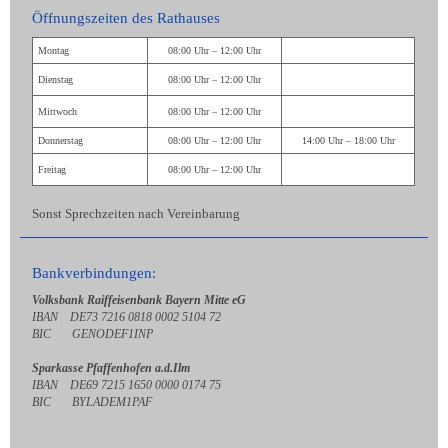
Öffnungszeiten des Rathauses
Montag
08:00 Uhr – 12:00 Uhr
Dienstag
08:00 Uhr – 12:00 Uhr
Mittwoch
08:00 Uhr – 12:00 Uhr
Donnerstag
08:00 Uhr – 12:00 Uhr
14:00 Uhr – 18:00 Uhr
Freitag
08:00 Uhr – 12:00 Uhr
Sonst Sprechzeiten nach Vereinbarung
Bankverbindungen:
Volksbank Raiffeisenbank Bayern Mitte eG
IBAN DE73 7216 0818 0002 5104 72
BIC GENODEF1INP
Sparkasse Pfaffenhofen a.d.Ilm
IBAN DE69 7215 1650 0000 0174 75
BIC BYLADEM1PAF