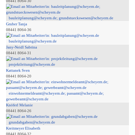
08441 8064-30
bauleitplanung@scheyern.de; grundstueckswesen@scheyern.de
Gruber Tanja
08441 8064-36
bauleitplanung@scheyern.de
Jany-Neidl Sabrina
08441 8064-31
projektleitung@scheyern.de
Kattanek Sven
08441 8064-20
einwohnermeldeamt@scheyern.de; passamt@scheyern.de;
gewerbeamt@scheyern.de
Knöferl Melanie
08441 8064-26
grundabgaben@scheyern.de
Kreitmeyer Elisabeth
08441 8064-32