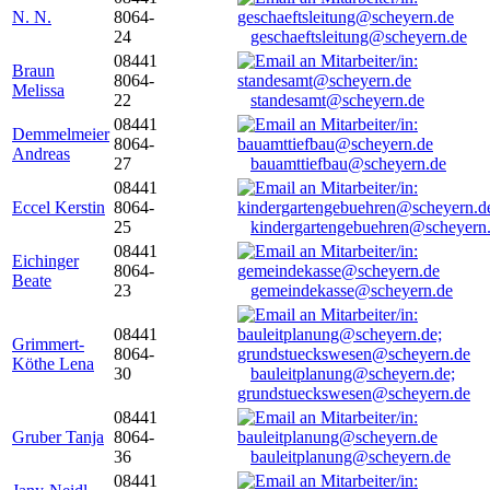
N. N.
8064-
24
geschaeftsleitung@scheyern.de
08441
Braun
8064-
Melissa
22
standesamt@scheyern.de
08441
Demmelmeier
8064-
Andreas
27
bauamttiefbau@scheyern.de
08441
Eccel Kerstin
8064-
25
kindergartengebuehren@scheyern
08441
Eichinger
8064-
Beate
23
gemeindekasse@scheyern.de
08441
Grimmert-
8064-
Köthe Lena
30
bauleitplanung@scheyern.de;
grundstueckswesen@scheyern.de
08441
Gruber Tanja
8064-
36
bauleitplanung@scheyern.de
08441