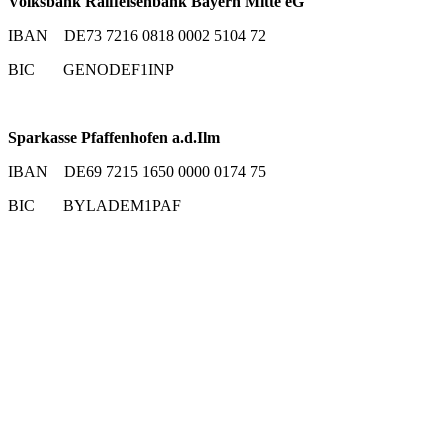
Volksbank Raiffeisenbank Bayern Mitte eG
IBAN DE73 7216 0818 0002 5104 72
BIC GENODEF1INP
Sparkasse Pfaffenhofen a.d.Ilm
IBAN DE69 7215 1650 0000 0174 75
BIC BYLADEM1PAF