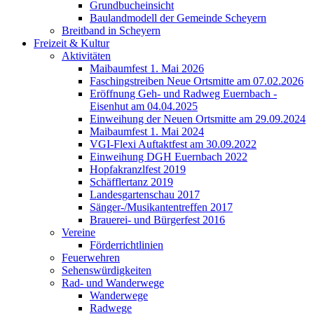
Grundbucheinsicht
Baulandmodell der Gemeinde Scheyern
Breitband in Scheyern
Freizeit & Kultur
Aktivitäten
Maibaumfest 1. Mai 2026
Faschingstreiben Neue Ortsmitte am 07.02.2026
Eröffnung Geh- und Radweg Euernbach -
Eisenhut am 04.04.2025
Einweihung der Neuen Ortsmitte am 29.09.2024
Maibaumfest 1. Mai 2024
VGI-Flexi Auftaktfest am 30.09.2022
Einweihung DGH Euernbach 2022
Hopfakranzlfest 2019
Schäfflertanz 2019
Landesgartenschau 2017
Sänger-/Musikantentreffen 2017
Brauerei- und Bürgerfest 2016
Vereine
Förderrichtlinien
Feuerwehren
Sehenswürdigkeiten
Rad- und Wanderwege
Wanderwege
Radwege