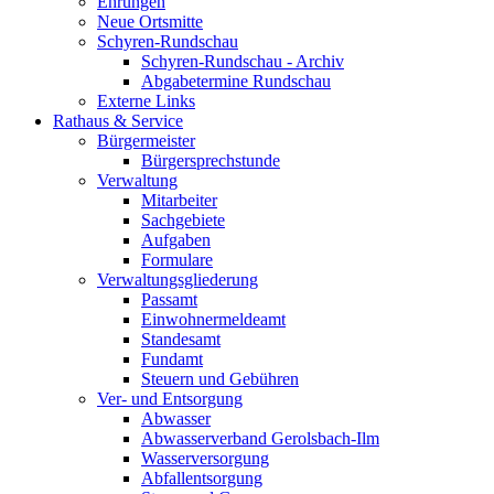
Ehrungen
Neue Ortsmitte
Schyren-Rundschau
Schyren-Rundschau - Archiv
Abgabetermine Rundschau
Externe Links
Rathaus & Service
Bürgermeister
Bürgersprechstunde
Verwaltung
Mitarbeiter
Sachgebiete
Aufgaben
Formulare
Verwaltungsgliederung
Passamt
Einwohnermeldeamt
Standesamt
Fundamt
Steuern und Gebühren
Ver- und Entsorgung
Abwasser
Abwasserverband Gerolsbach-Ilm
Wasserversorgung
Abfallentsorgung