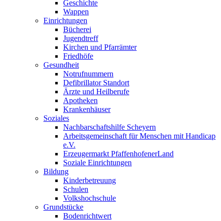
Geschichte
Wappen
Einrichtungen
Bücherei
Jugendtreff
Kirchen und Pfarrämter
Friedhöfe
Gesundheit
Notrufnummern
Defibrillator Standort
Ärzte und Heilberufe
Apotheken
Krankenhäuser
Soziales
Nachbarschaftshilfe Scheyern
Arbeitsgemeinschaft für Menschen mit Handicap
e.V.
Erzeugermarkt PfaffenhofenerLand
Soziale Einrichtungen
Bildung
Kinderbetreuung
Schulen
Volkshochschule
Grundstücke
Bodenrichtwert