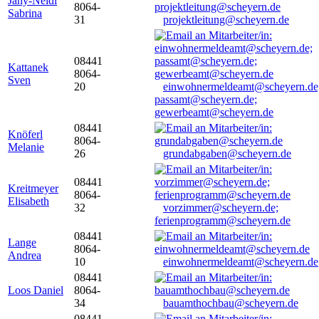
Jany-Neidl
8064-
Sabrina
31
projektleitung@scheyern.de
08441
Kattanek
8064-
Sven
20
einwohnermeldeamt@scheyern.de
passamt@scheyern.de;
gewerbeamt@scheyern.de
08441
Knöferl
8064-
Melanie
26
grundabgaben@scheyern.de
08441
Kreitmeyer
8064-
Elisabeth
32
vorzimmer@scheyern.de;
ferienprogramm@scheyern.de
08441
Lange
8064-
Andrea
10
einwohnermeldeamt@scheyern.de
08441
Loos Daniel
8064-
34
bauamthochbau@scheyern.de
08441