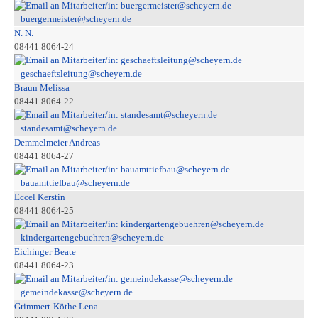
buergermeister@scheyern.de
N. N.
08441 8064-24
geschaeftsleitung@scheyern.de
Braun Melissa
08441 8064-22
standesamt@scheyern.de
Demmelmeier Andreas
08441 8064-27
bauamttiefbau@scheyern.de
Eccel Kerstin
08441 8064-25
kindergartengebuehren@scheyern.de
Eichinger Beate
08441 8064-23
gemeindekasse@scheyern.de
Grimmert-Köthe Lena