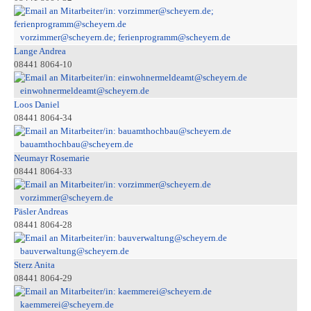
vorzimmer@scheyern.de; ferienprogramm@scheyern.de
Lange Andrea
08441 8064-10
einwohnermeldeamt@scheyern.de
Loos Daniel
08441 8064-34
bauamthochbau@scheyern.de
Neumayr Rosemarie
08441 8064-33
vorzimmer@scheyern.de
Päsler Andreas
08441 8064-28
bauverwaltung@scheyern.de
Sterz Anita
08441 8064-29
kaemmerei@scheyern.de