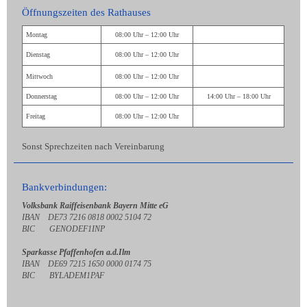
Öffnungszeiten des Rathauses
Montag
08:00 Uhr – 12:00 Uhr
Dienstag
08:00 Uhr – 12:00 Uhr
Mittwoch
08:00 Uhr – 12:00 Uhr
Donnerstag
08:00 Uhr – 12:00 Uhr
14:00 Uhr – 18:00 Uhr
Freitag
08:00 Uhr – 12:00 Uhr
Sonst Sprechzeiten nach Vereinbarung
Bankverbindungen:
Volksbank Raiffeisenbank Bayern Mitte eG
IBAN DE73 7216 0818 0002 5104 72
BIC GENODEF1INP
Sparkasse Pfaffenhofen a.d.Ilm
IBAN DE69 7215 1650 0000 0174 75
BIC BYLADEM1PAF