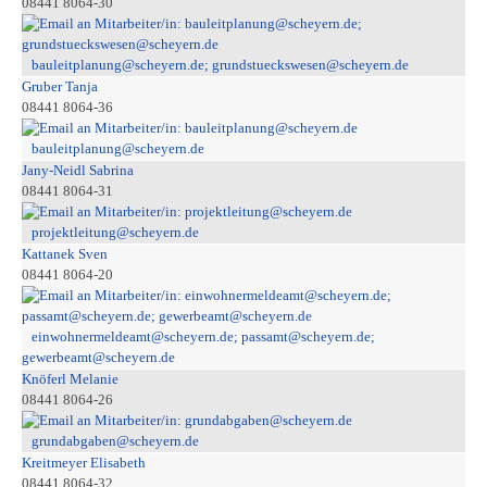
08441 8064-30
bauleitplanung@scheyern.de; grundstueckswesen@scheyern.de
Gruber Tanja
08441 8064-36
bauleitplanung@scheyern.de
Jany-Neidl Sabrina
08441 8064-31
projektleitung@scheyern.de
Kattanek Sven
08441 8064-20
einwohnermeldeamt@scheyern.de; passamt@scheyern.de;
gewerbeamt@scheyern.de
Knöferl Melanie
08441 8064-26
grundabgaben@scheyern.de
Kreitmeyer Elisabeth
08441 8064-32