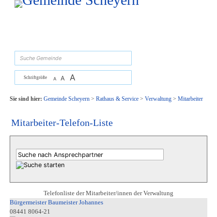
Zum Inhalt
,
zur Navigation
oder
zur Startseite
springen.
suchen
A
A
Schriftgröße
A
Sie sind hier:
Gemeinde Scheyern
>
Rathaus & Service
>
Verwaltung
>
Mitarbeiter
Mitarbeiter-Telefon-Liste
Telefonliste der Mitarbeiter/innen der Verwaltung
Bürgermeister Baumeister Johannes
08441 8064-21