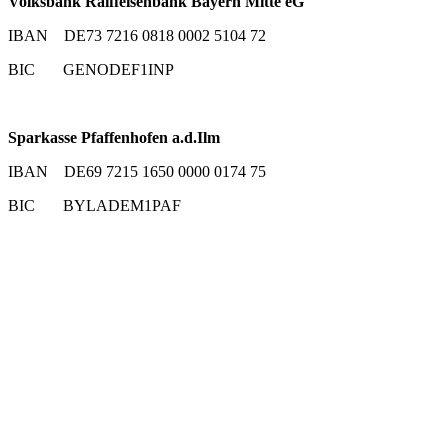
Volksbank Raiffeisenbank Bayern Mitte eG
IBAN DE73 7216 0818 0002 5104 72
BIC GENODEF1INP
Sparkasse Pfaffenhofen a.d.Ilm
IBAN DE69 7215 1650 0000 0174 75
BIC BYLADEM1PAF