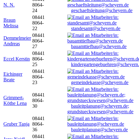
N. N.
8064-
24
geschaeftsleitung@scheyern.de
08441
Braun
8064-
Melissa
22
standesamt@scheyern.de
08441
Demmelmeier
8064-
Andreas
27
bauamttiefbau@scheyern.de
08441
Eccel Kerstin
8064-
25
kindergartengebuehren@scheyern
08441
Eichinger
8064-
Beate
23
gemeindekasse@scheyern.de
08441
Grimmert-
8064-
Köthe Lena
30
bauleitplanung@scheyern.de;
grundstueckswesen@scheyern.de
08441
Gruber Tanja
8064-
36
bauleitplanung@scheyern.de
08441