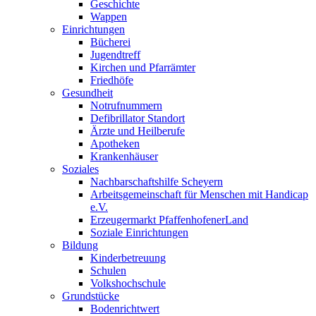
Geschichte
Wappen
Einrichtungen
Bücherei
Jugendtreff
Kirchen und Pfarrämter
Friedhöfe
Gesundheit
Notrufnummern
Defibrillator Standort
Ärzte und Heilberufe
Apotheken
Krankenhäuser
Soziales
Nachbarschaftshilfe Scheyern
Arbeitsgemeinschaft für Menschen mit Handicap
e.V.
Erzeugermarkt PfaffenhofenerLand
Soziale Einrichtungen
Bildung
Kinderbetreuung
Schulen
Volkshochschule
Grundstücke
Bodenrichtwert