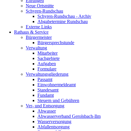
Ehrungen
Neue Ortsmitte
Schyren-Rundschau
Schyren-Rundschau - Archiv
Abgabetermine Rundschau
Externe Links
Rathaus & Service
Bürgermeister
Bürgersprechstunde
Verwaltung
Mitarbeiter
Sachgebiete
Aufgaben
Formulare
Verwaltungsgliederung
Passamt
Einwohnermeldeamt
Standesamt
Fundamt
Steuern und Gebühren
Ver- und Entsorgung
Abwasser
Abwasserverband Gerolsbach-Ilm
Wasserversorgung
Abfallentsorgung