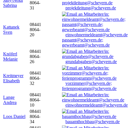
Jany-Neidl
8064-
Sabrina
31
projektleitung@scheyern.de
08441
Kattanek
8064-
Sven
20
einwohnermeldeamt@scheyern.de
passamt@scheyern.de;
gewerbeamt@scheyern.de
08441
Knöferl
8064-
Melanie
26
grundabgaben@scheyern.de
08441
Kreitmeyer
8064-
Elisabeth
32
vorzimmer@scheyern.de;
ferienprogramm@scheyern.de
08441
Lange
8064-
Andrea
10
einwohnermeldeamt@scheyern.de
08441
Loos Daniel
8064-
34
bauamthochbau@scheyern.de
08441