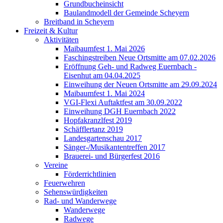
Grundbucheinsicht
Baulandmodell der Gemeinde Scheyern
Breitband in Scheyern
Freizeit & Kultur
Aktivitäten
Maibaumfest 1. Mai 2026
Faschingstreiben Neue Ortsmitte am 07.02.2026
Eröffnung Geh- und Radweg Euernbach -
Eisenhut am 04.04.2025
Einweihung der Neuen Ortsmitte am 29.09.2024
Maibaumfest 1. Mai 2024
VGI-Flexi Auftaktfest am 30.09.2022
Einweihung DGH Euernbach 2022
Hopfakranzlfest 2019
Schäfflertanz 2019
Landesgartenschau 2017
Sänger-/Musikantentreffen 2017
Brauerei- und Bürgerfest 2016
Vereine
Förderrichtlinien
Feuerwehren
Sehenswürdigkeiten
Rad- und Wanderwege
Wanderwege
Radwege