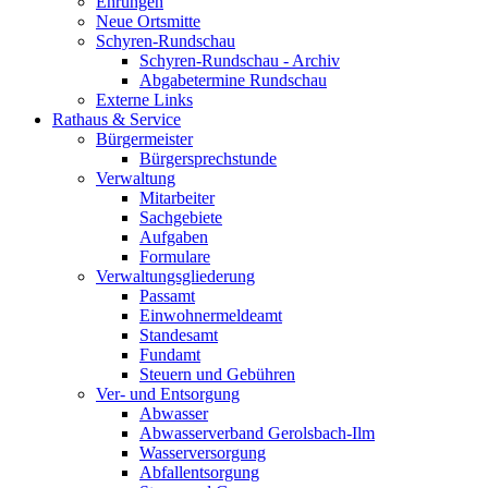
Ehrungen
Neue Ortsmitte
Schyren-Rundschau
Schyren-Rundschau - Archiv
Abgabetermine Rundschau
Externe Links
Rathaus & Service
Bürgermeister
Bürgersprechstunde
Verwaltung
Mitarbeiter
Sachgebiete
Aufgaben
Formulare
Verwaltungsgliederung
Passamt
Einwohnermeldeamt
Standesamt
Fundamt
Steuern und Gebühren
Ver- und Entsorgung
Abwasser
Abwasserverband Gerolsbach-Ilm
Wasserversorgung
Abfallentsorgung