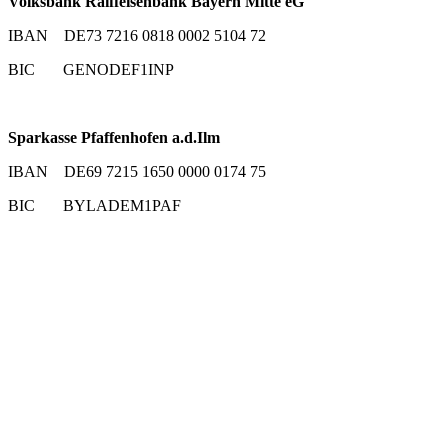
Volksbank Raiffeisenbank Bayern Mitte eG
IBAN DE73 7216 0818 0002 5104 72
BIC GENODEF1INP
Sparkasse Pfaffenhofen a.d.Ilm
IBAN DE69 7215 1650 0000 0174 75
BIC BYLADEM1PAF