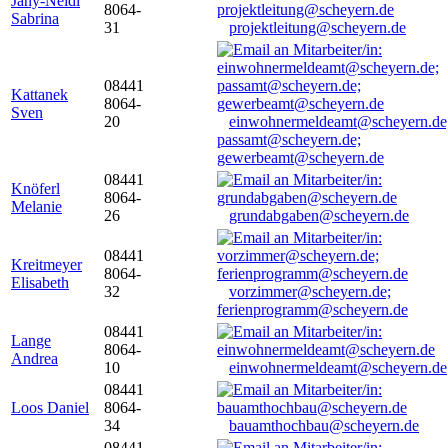
Jany-Neidl
8064-
Sabrina
31
projektleitung@scheyern.de
08441
Kattanek
8064-
Sven
20
einwohnermeldeamt@scheyern.de
passamt@scheyern.de;
gewerbeamt@scheyern.de
08441
Knöferl
8064-
Melanie
26
grundabgaben@scheyern.de
08441
Kreitmeyer
8064-
Elisabeth
32
vorzimmer@scheyern.de;
ferienprogramm@scheyern.de
08441
Lange
8064-
Andrea
10
einwohnermeldeamt@scheyern.de
08441
Loos Daniel
8064-
34
bauamthochbau@scheyern.de
08441