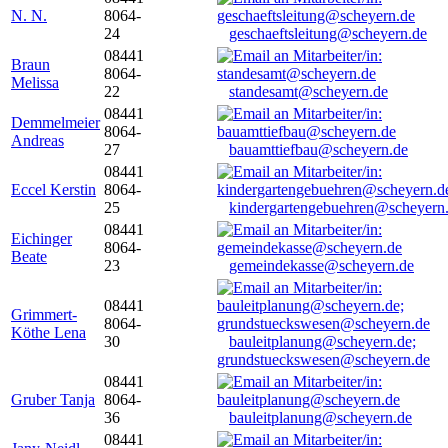
N. N.
8064-
24
geschaeftsleitung@scheyern.de
08441
Braun
8064-
Melissa
22
standesamt@scheyern.de
08441
Demmelmeier
8064-
Andreas
27
bauamttiefbau@scheyern.de
08441
Eccel Kerstin
8064-
25
kindergartengebuehren@scheyern
08441
Eichinger
8064-
Beate
23
gemeindekasse@scheyern.de
08441
Grimmert-
8064-
Köthe Lena
30
bauleitplanung@scheyern.de;
grundstueckswesen@scheyern.de
08441
Gruber Tanja
8064-
36
bauleitplanung@scheyern.de
08441