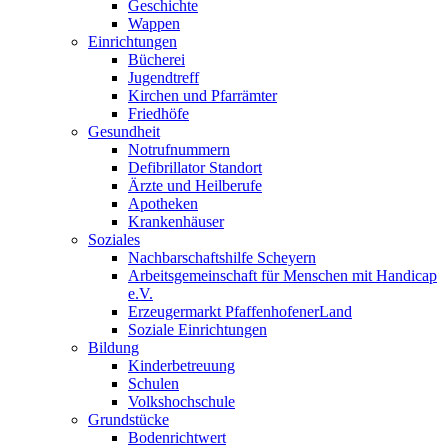
Geschichte
Wappen
Einrichtungen
Bücherei
Jugendtreff
Kirchen und Pfarrämter
Friedhöfe
Gesundheit
Notrufnummern
Defibrillator Standort
Ärzte und Heilberufe
Apotheken
Krankenhäuser
Soziales
Nachbarschaftshilfe Scheyern
Arbeitsgemeinschaft für Menschen mit Handicap
e.V.
Erzeugermarkt PfaffenhofenerLand
Soziale Einrichtungen
Bildung
Kinderbetreuung
Schulen
Volkshochschule
Grundstücke
Bodenrichtwert