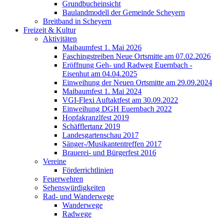
Grundbucheinsicht
Baulandmodell der Gemeinde Scheyern
Breitband in Scheyern
Freizeit & Kultur
Aktivitäten
Maibaumfest 1. Mai 2026
Faschingstreiben Neue Ortsmitte am 07.02.2026
Eröffnung Geh- und Radweg Euernbach -
Eisenhut am 04.04.2025
Einweihung der Neuen Ortsmitte am 29.09.2024
Maibaumfest 1. Mai 2024
VGI-Flexi Auftaktfest am 30.09.2022
Einweihung DGH Euernbach 2022
Hopfakranzlfest 2019
Schäfflertanz 2019
Landesgartenschau 2017
Sänger-/Musikantentreffen 2017
Brauerei- und Bürgerfest 2016
Vereine
Förderrichtlinien
Feuerwehren
Sehenswürdigkeiten
Rad- und Wanderwege
Wanderwege
Radwege