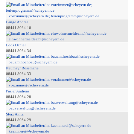
vorzimmer@scheyern.de; ferienprogramm@scheyern.de
Lange Andrea
08441 8064-10
einwohnermeldeamt@scheyern.de
Loos Daniel
08441 8064-34
bauamthochbau@scheyern.de
Neumayr Rosemarie
08441 8064-33
vorzimmer@scheyern.de
Päsler Andreas
08441 8064-28
bauverwaltung@scheyern.de
Sterz Anita
08441 8064-29
kaemmerei@scheyern.de