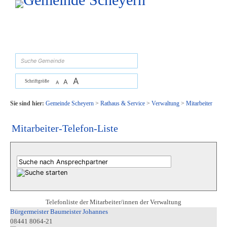
Zum Inhalt
,
zur Navigation
oder
zur Startseite
springen.
suchen
A
A
Schriftgröße
A
Sie sind hier:
Gemeinde Scheyern
>
Rathaus & Service
>
Verwaltung
>
Mitarbeiter
Mitarbeiter-Telefon-Liste
Telefonliste der Mitarbeiter/innen der Verwaltung
Bürgermeister Baumeister Johannes
08441 8064-21