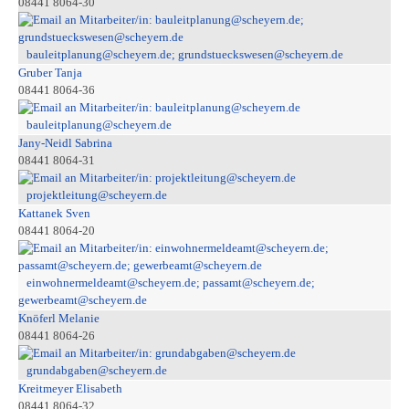
08441 8064-30
bauleitplanung@scheyern.de; grundstueckswesen@scheyern.de
Gruber Tanja
08441 8064-36
bauleitplanung@scheyern.de
Jany-Neidl Sabrina
08441 8064-31
projektleitung@scheyern.de
Kattanek Sven
08441 8064-20
einwohnermeldeamt@scheyern.de; passamt@scheyern.de;
gewerbeamt@scheyern.de
Knöferl Melanie
08441 8064-26
grundabgaben@scheyern.de
Kreitmeyer Elisabeth
08441 8064-32