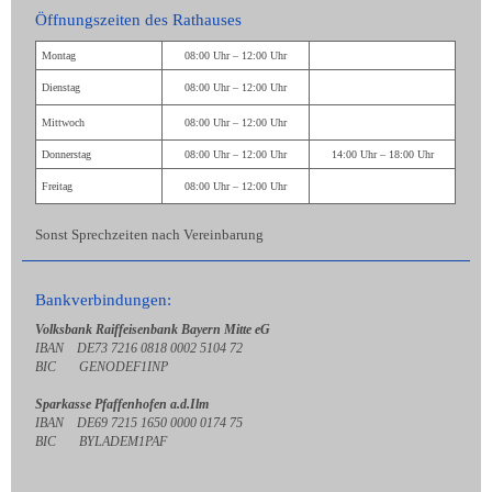
Öffnungszeiten des Rathauses
Montag
08:00 Uhr – 12:00 Uhr
Dienstag
08:00 Uhr – 12:00 Uhr
Mittwoch
08:00 Uhr – 12:00 Uhr
Donnerstag
08:00 Uhr – 12:00 Uhr
14:00 Uhr – 18:00 Uhr
Freitag
08:00 Uhr – 12:00 Uhr
Sonst Sprechzeiten nach Vereinbarung
Bankverbindungen:
Volksbank Raiffeisenbank Bayern Mitte eG
IBAN DE73 7216 0818 0002 5104 72
BIC GENODEF1INP
Sparkasse Pfaffenhofen a.d.Ilm
IBAN DE69 7215 1650 0000 0174 75
BIC BYLADEM1PAF