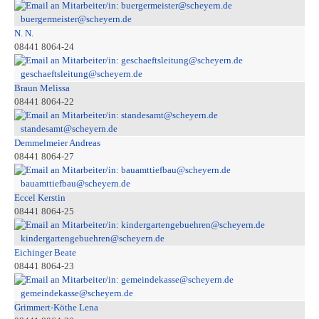
buergermeister@scheyern.de
N. N.
08441 8064-24
geschaeftsleitung@scheyern.de
Braun Melissa
08441 8064-22
standesamt@scheyern.de
Demmelmeier Andreas
08441 8064-27
bauamttiefbau@scheyern.de
Eccel Kerstin
08441 8064-25
kindergartengebuehren@scheyern.de
Eichinger Beate
08441 8064-23
gemeindekasse@scheyern.de
Grimmert-Köthe Lena