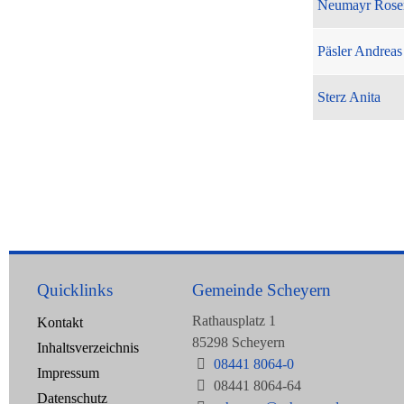
Neumayr Rose
Päsler Andreas
Sterz Anita
Quicklinks
Gemeinde Scheyern
Rathausplatz 1
Kontakt
85298 Scheyern
Inhaltsverzeichnis
08441 8064-0
Impressum
08441 8064-64
Datenschutz