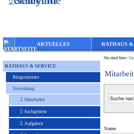
Zum Inhalt
,
zur Navigation
oder
zur Startseite
springen.
AKTUELLES
RATHAUS &
Sie sind hier:
Ge
RATHAUS & SERVICE
Mitarbeit
Bürgermeister
Verwaltung
Mitarbeiter
Sachgebiete
Aufgaben
Name