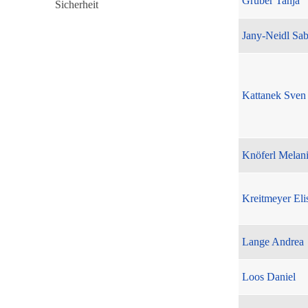
Gruber Tanja
Jany-Neidl Sab
Kattanek Sven
Knöferl Melan
Kreitmeyer Eli
Lange Andrea
Loos Daniel