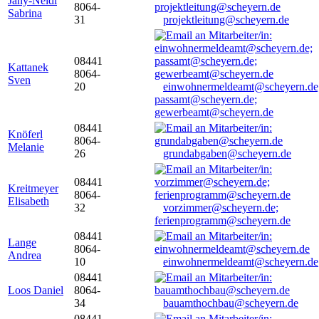
Jany-Neidl
8064-
Sabrina
31
projektleitung@scheyern.de
08441
Kattanek
8064-
Sven
20
einwohnermeldeamt@scheyern.de
passamt@scheyern.de;
gewerbeamt@scheyern.de
08441
Knöferl
8064-
Melanie
26
grundabgaben@scheyern.de
08441
Kreitmeyer
8064-
Elisabeth
32
vorzimmer@scheyern.de;
ferienprogramm@scheyern.de
08441
Lange
8064-
Andrea
10
einwohnermeldeamt@scheyern.de
08441
Loos Daniel
8064-
34
bauamthochbau@scheyern.de
08441