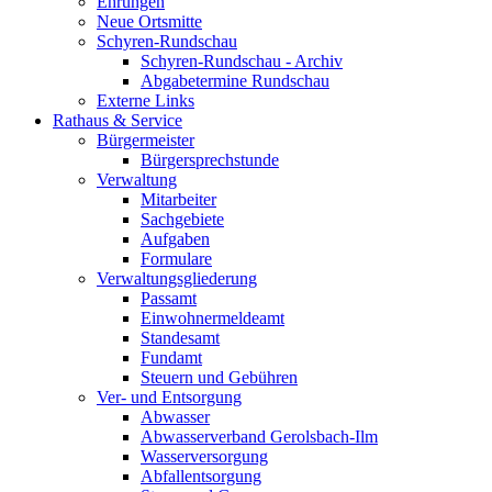
Ehrungen
Neue Ortsmitte
Schyren-Rundschau
Schyren-Rundschau - Archiv
Abgabetermine Rundschau
Externe Links
Rathaus & Service
Bürgermeister
Bürgersprechstunde
Verwaltung
Mitarbeiter
Sachgebiete
Aufgaben
Formulare
Verwaltungsgliederung
Passamt
Einwohnermeldeamt
Standesamt
Fundamt
Steuern und Gebühren
Ver- und Entsorgung
Abwasser
Abwasserverband Gerolsbach-Ilm
Wasserversorgung
Abfallentsorgung