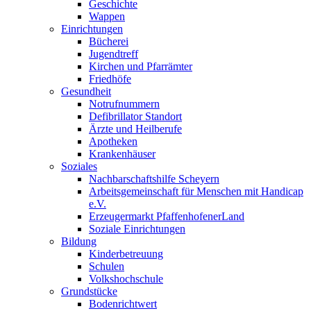
Geschichte
Wappen
Einrichtungen
Bücherei
Jugendtreff
Kirchen und Pfarrämter
Friedhöfe
Gesundheit
Notrufnummern
Defibrillator Standort
Ärzte und Heilberufe
Apotheken
Krankenhäuser
Soziales
Nachbarschaftshilfe Scheyern
Arbeitsgemeinschaft für Menschen mit Handicap
e.V.
Erzeugermarkt PfaffenhofenerLand
Soziale Einrichtungen
Bildung
Kinderbetreuung
Schulen
Volkshochschule
Grundstücke
Bodenrichtwert