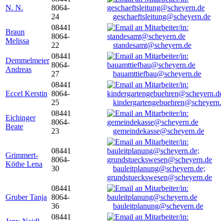
N. N.
8064-
24
geschaeftsleitung@scheyern.de
08441
Braun
8064-
Melissa
22
standesamt@scheyern.de
08441
Demmelmeier
8064-
Andreas
27
bauamttiefbau@scheyern.de
08441
Eccel Kerstin
8064-
25
kindergartengebuehren@scheyern
08441
Eichinger
8064-
Beate
23
gemeindekasse@scheyern.de
08441
Grimmert-
8064-
Köthe Lena
30
bauleitplanung@scheyern.de;
grundstueckswesen@scheyern.de
08441
Gruber Tanja
8064-
36
bauleitplanung@scheyern.de
08441