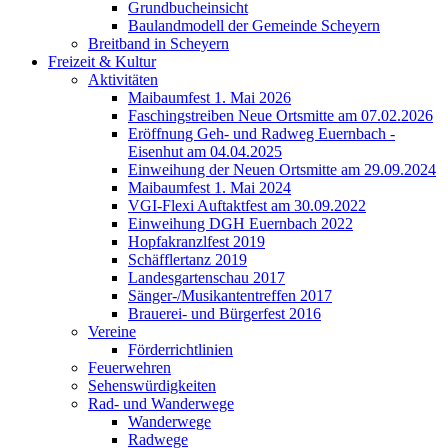
Grundbucheinsicht
Baulandmodell der Gemeinde Scheyern
Breitband in Scheyern
Freizeit & Kultur
Aktivitäten
Maibaumfest 1. Mai 2026
Faschingstreiben Neue Ortsmitte am 07.02.2026
Eröffnung Geh- und Radweg Euernbach -
Eisenhut am 04.04.2025
Einweihung der Neuen Ortsmitte am 29.09.2024
Maibaumfest 1. Mai 2024
VGI-Flexi Auftaktfest am 30.09.2022
Einweihung DGH Euernbach 2022
Hopfakranzlfest 2019
Schäfflertanz 2019
Landesgartenschau 2017
Sänger-/Musikantentreffen 2017
Brauerei- und Bürgerfest 2016
Vereine
Förderrichtlinien
Feuerwehren
Sehenswürdigkeiten
Rad- und Wanderwege
Wanderwege
Radwege