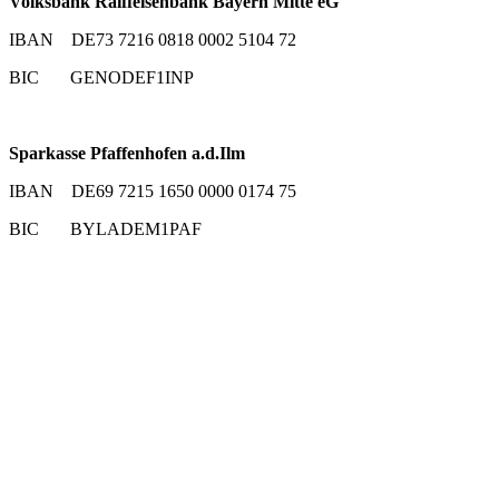
Volksbank Raiffeisenbank Bayern Mitte eG
IBAN DE73 7216 0818 0002 5104 72
BIC GENODEF1INP
Sparkasse Pfaffenhofen a.d.Ilm
IBAN DE69 7215 1650 0000 0174 75
BIC BYLADEM1PAF