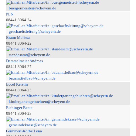
buergermeister@scheyern.de
N. N.
08441 8064-24
geschaeftsleitung@scheyern.de
Braun Melissa
08441 8064-22
standesamt@scheyern.de
Demmelmeier Andreas
08441 8064-27
bauamttiefbau@scheyern.de
Eccel Kerstin
08441 8064-25
kindergartengebuehren@scheyern.de
Eichinger Beate
08441 8064-23
gemeindekasse@scheyern.de
Grimmert-Köthe Lena