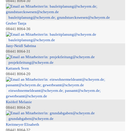
08441 8064-30
bauleitplanung@scheyern.de; grundstueckswesen@scheyern.de
Gruber Tanja
08441 8064-36
bauleitplanung@scheyern.de
Jany-Neidl Sabrina
08441 8064-31
projektleitung@scheyern.de
Kattanek Sven
08441 8064-20
einwohnermeldeamt@scheyern.de; passamt@scheyern.de;
gewerbeamt@scheyern.de
Knöferl Melanie
08441 8064-26
grundabgaben@scheyern.de
Kreitmeyer Elisabeth
08441 8064-32