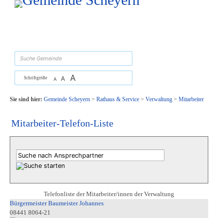
Zum Inhalt
,
zur Navigation
oder
zur Startseite
springen.
suchen
A
A
Schriftgröße
A
Sie sind hier:
Gemeinde Scheyern
>
Rathaus & Service
>
Verwaltung
>
Mitarbeiter
Mitarbeiter-Telefon-Liste
Telefonliste der Mitarbeiter/innen der Verwaltung
Bürgermeister Baumeister Johannes
08441 8064-21