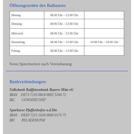
Öffnungszeiten des Rathauses
Montag
08:00 Uhr – 12:00 Uhr
Dienstag
08:00 Uhr – 12:00 Uhr
Mittwoch
08:00 Uhr – 12:00 Uhr
Donnerstag
08:00 Uhr – 12:00 Uhr
14:00 Uhr – 18:00 Uhr
Freitag
08:00 Uhr – 12:00 Uhr
Sonst Sprechzeiten nach Vereinbarung
Bankverbindungen:
Volksbank Raiffeisenbank Bayern Mitte eG
IBAN DE73 7216 0818 0002 5104 72
BIC GENODEF1INP
Sparkasse Pfaffenhofen a.d.Ilm
IBAN DE69 7215 1650 0000 0174 75
BIC BYLADEM1PAF