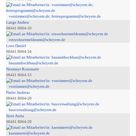
vorzimmer@scheyern.de; ferienprogramm@scheyern.de
Lange Andrea
08441 8064-10
einwohnermeldeamt@scheyern.de
Loos Daniel
08441 8064-34
bauamthochbau@scheyern.de
Neumayr Rosemarie
08441 8064-33
vorzimmer@scheyern.de
Päsler Andreas
08441 8064-28
bauverwaltung@scheyern.de
Sterz Anita
08441 8064-29
kaemmerei@scheyern.de