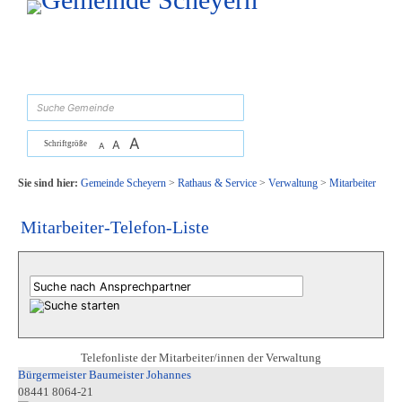
Zum Inhalt
,
zur Navigation
oder
zur Startseite
springen.
suchen
A
A
Schriftgröße
A
Sie sind hier:
Gemeinde Scheyern
>
Rathaus & Service
>
Verwaltung
>
Mitarbeiter
Mitarbeiter-Telefon-Liste
Telefonliste der Mitarbeiter/innen der Verwaltung
Bürgermeister Baumeister Johannes
08441 8064-21