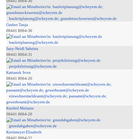
08441 8064-30
bauleitplanung@scheyern.de; grundstueckswesen@scheyern.de
Gruber Tanja
08441 8064-36
bauleitplanung@scheyern.de
Jany-Neidl Sabrina
08441 8064-31
projektleitung@scheyern.de
Kattanek Sven
08441 8064-20
einwohnermeldeamt@scheyern.de; passamt@scheyern.de;
gewerbeamt@scheyern.de
Knöferl Melanie
08441 8064-26
grundabgaben@scheyern.de
Kreitmeyer Elisabeth
08441 8064-32