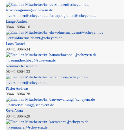
vorzimmer@scheyern.de; ferienprogramm@scheyern.de
Lange Andrea
08441 8064-10
einwohnermeldeamt@scheyern.de
Loos Daniel
08441 8064-34
bauamthochbau@scheyern.de
Neumayr Rosemarie
08441 8064-33
vorzimmer@scheyern.de
Päsler Andreas
08441 8064-28
bauverwaltung@scheyern.de
Sterz Anita
08441 8064-29
kaemmerei@scheyern.de