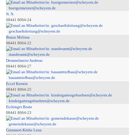
buergermeister@scheyern.de
N. N.
08441 8064-24
geschaeftsleitung@scheyern.de
Braun Melissa
08441 8064-22
standesamt@scheyern.de
Demmelmeier Andreas
08441 8064-27
bauamttiefbau@scheyern.de
Eccel Kerstin
08441 8064-25
kindergartengebuehren@scheyern.de
Eichinger Beate
08441 8064-23
gemeindekasse@scheyern.de
Grimmert-Köthe Lena