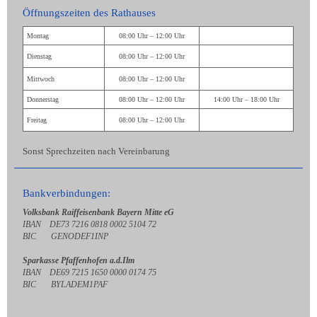
Öffnungszeiten des Rathauses
Montag
08:00 Uhr – 12:00 Uhr
Dienstag
08:00 Uhr – 12:00 Uhr
Mittwoch
08:00 Uhr – 12:00 Uhr
Donnerstag
08:00 Uhr – 12:00 Uhr
14:00 Uhr – 18:00 Uhr
Freitag
08:00 Uhr – 12:00 Uhr
Sonst Sprechzeiten nach Vereinbarung
Bankverbindungen:
Volksbank Raiffeisenbank Bayern Mitte eG
IBAN DE73 7216 0818 0002 5104 72
BIC GENODEF1INP
Sparkasse Pfaffenhofen a.d.Ilm
IBAN DE69 7215 1650 0000 0174 75
BIC BYLADEM1PAF