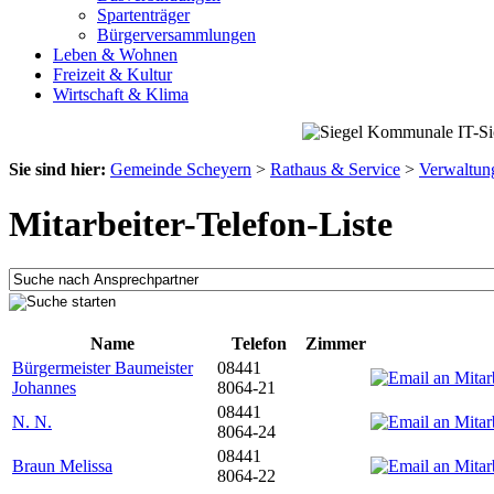
Spartenträger
Bürgerversammlungen
Leben & Wohnen
Freizeit & Kultur
Wirtschaft & Klima
Sie sind hier:
Gemeinde Scheyern
>
Rathaus & Service
>
Verwaltun
Mitarbeiter-Telefon-Liste
Name
Telefon
Zimmer
Bürgermeister Baumeister
08441
Johannes
8064-21
08441
N. N.
8064-24
08441
Braun Melissa
8064-22