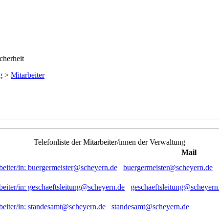
g
>
Mitarbeiter
Telefonliste der Mitarbeiter/innen der Verwaltung
Mail
buergermeister@scheyern.de
geschaeftsleitung@scheyern
standesamt@scheyern.de