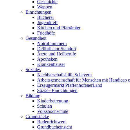
Geschichte
Wappen
Einrichtungen
Bücherei
Jugendtreff
Kirchen und Pfarrämter
Friedhöfe
Gesundheit
Notrufnummern
Defibrillator Standort
Ärzte und Heilberufe
Apotheken
Krankenhäuser
Soziales
Nachbarschaftshilfe Scheyern
Arbeitsgemeinschaft für Menschen mit Handicap e
Erzeugermarkt PfaffenhofenerLand
Soziale Einrichtungen
Bildung
Kinderbetreuung
Schulen
Volkshochschule
Grundstücke
Bodenrichtwert
Grundbucheinsicht