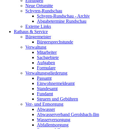
Ehrungen
Neue Ortsmitte
Schyren-Rundschau
Schyren-Rundschau - Archiv
Abgabetermine Rundschau
Externe Links
Rathaus & Service
Bürgermeister
Bürgersprechstunde
Verwaltung
Mitarbeiter
Sachgebiete
Aufgaben
Formulare
Verwaltungsgliederung
Passamt
Einwohnermeldeamt
Standesamt
Fundamt
Steuern und Gebühren
Ver- und Entsorgung
Abwasser
Abwasserverband Gerolsbach-Ilm
Wasserversorgung
Abfallentsorgung