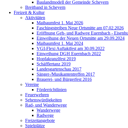
Baulandmodell der Gemeinde Scheyern
Breitband in Scheyern
Freizeit & Kultur
Aktivitäten
Maibaumfest 1. Mai 2026
Faschingstreiben Neue Ortsmitte am 07.02.2026
Eröffnung Geh- und Radweg Euernbach - Eisenhu
Einweihung der Neuen Ortsmitte am 29.09.2024
Maibaumfest 1. Mai 2024
VGI-Flexi Auftaktfest am 30.09.2022
Einweihung DGH Euernbach 2022
Hopfakranzlfest 2019
Schäfflertanz 2019
Landesgartenschau 2017
Sänger-/Musikantentreffen 2017
Brauerei- und Bürgerfest 2016
Vereine
Förderrichtlinien
Feuerwehren
Sehenswürdigkeiten
Rad- und Wanderwege
Wanderwege
Radwege
Freizeitangebote
Spielplätze