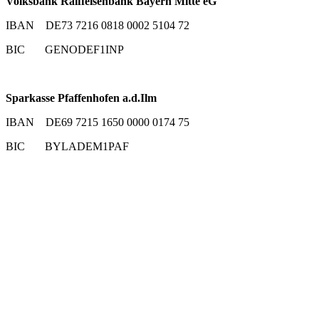
Volksbank Raiffeisenbank Bayern Mitte eG
IBAN DE73 7216 0818 0002 5104 72
BIC GENODEF1INP
Sparkasse Pfaffenhofen a.d.Ilm
IBAN DE69 7215 1650 0000 0174 75
BIC BYLADEM1PAF