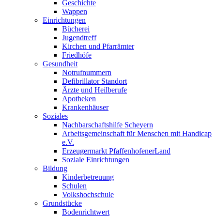
Geschichte
Wappen
Einrichtungen
Bücherei
Jugendtreff
Kirchen und Pfarrämter
Friedhöfe
Gesundheit
Notrufnummern
Defibrillator Standort
Ärzte und Heilberufe
Apotheken
Krankenhäuser
Soziales
Nachbarschaftshilfe Scheyern
Arbeitsgemeinschaft für Menschen mit Handicap
e.V.
Erzeugermarkt PfaffenhofenerLand
Soziale Einrichtungen
Bildung
Kinderbetreuung
Schulen
Volkshochschule
Grundstücke
Bodenrichtwert