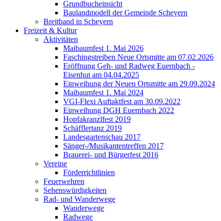
Grundbucheinsicht
Baulandmodell der Gemeinde Scheyern
Breitband in Scheyern
Freizeit & Kultur
Aktivitäten
Maibaumfest 1. Mai 2026
Faschingstreiben Neue Ortsmitte am 07.02.2026
Eröffnung Geh- und Radweg Euernbach -
Eisenhut am 04.04.2025
Einweihung der Neuen Ortsmitte am 29.09.2024
Maibaumfest 1. Mai 2024
VGI-Flexi Auftaktfest am 30.09.2022
Einweihung DGH Euernbach 2022
Hopfakranzlfest 2019
Schäfflertanz 2019
Landesgartenschau 2017
Sänger-/Musikantentreffen 2017
Brauerei- und Bürgerfest 2016
Vereine
Förderrichtlinien
Feuerwehren
Sehenswürdigkeiten
Rad- und Wanderwege
Wanderwege
Radwege