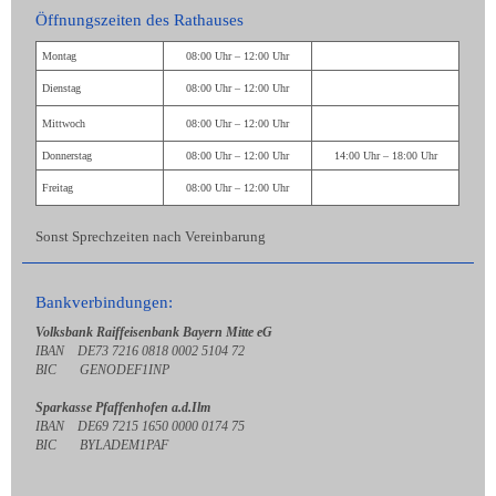
Öffnungszeiten des Rathauses
Montag
08:00 Uhr – 12:00 Uhr
Dienstag
08:00 Uhr – 12:00 Uhr
Mittwoch
08:00 Uhr – 12:00 Uhr
Donnerstag
08:00 Uhr – 12:00 Uhr
14:00 Uhr – 18:00 Uhr
Freitag
08:00 Uhr – 12:00 Uhr
Sonst Sprechzeiten nach Vereinbarung
Bankverbindungen:
Volksbank Raiffeisenbank Bayern Mitte eG
IBAN DE73 7216 0818 0002 5104 72
BIC GENODEF1INP
Sparkasse Pfaffenhofen a.d.Ilm
IBAN DE69 7215 1650 0000 0174 75
BIC BYLADEM1PAF