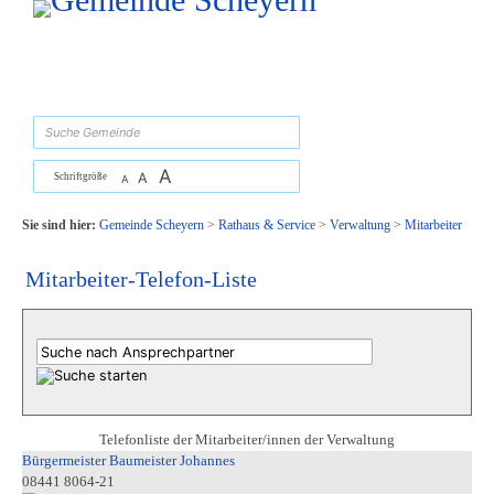
Zum Inhalt
,
zur Navigation
oder
zur Startseite
springen.
suchen
A
A
Schriftgröße
A
Sie sind hier:
Gemeinde Scheyern
>
Rathaus & Service
>
Verwaltung
>
Mitarbeiter
Mitarbeiter-Telefon-Liste
Telefonliste der Mitarbeiter/innen der Verwaltung
Bürgermeister Baumeister Johannes
08441 8064-21