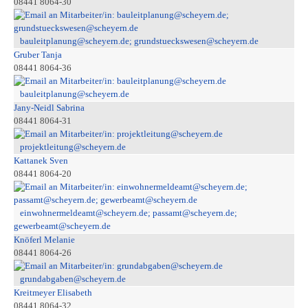
08441 8064-30
bauleitplanung@scheyern.de; grundstueckswesen@scheyern.de
Gruber Tanja
08441 8064-36
bauleitplanung@scheyern.de
Jany-Neidl Sabrina
08441 8064-31
projektleitung@scheyern.de
Kattanek Sven
08441 8064-20
einwohnermeldeamt@scheyern.de; passamt@scheyern.de;
gewerbeamt@scheyern.de
Knöferl Melanie
08441 8064-26
grundabgaben@scheyern.de
Kreitmeyer Elisabeth
08441 8064-32