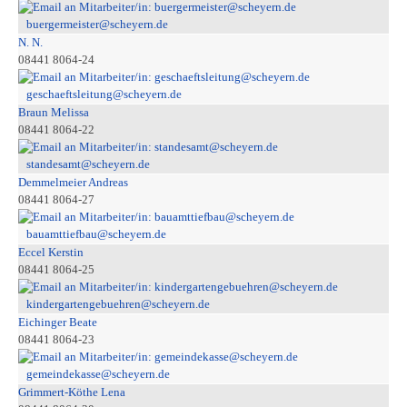
buergermeister@scheyern.de
N. N.
08441 8064-24
geschaeftsleitung@scheyern.de
Braun Melissa
08441 8064-22
standesamt@scheyern.de
Demmelmeier Andreas
08441 8064-27
bauamttiefbau@scheyern.de
Eccel Kerstin
08441 8064-25
kindergartengebuehren@scheyern.de
Eichinger Beate
08441 8064-23
gemeindekasse@scheyern.de
Grimmert-Köthe Lena