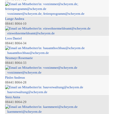
vorzimmer@scheyern.de; ferienprogramm@scheyern.de
Lange Andrea
08441 8064-10
einwohnermeldeamt@scheyern.de
Loos Daniel
08441 8064-34
bauamthochbau@scheyern.de
Neumayr Rosemarie
08441 8064-33
vorzimmer@scheyern.de
Päsler Andreas
08441 8064-28
bauverwaltung@scheyern.de
Sterz Anita
08441 8064-29
kaemmerei@scheyern.de