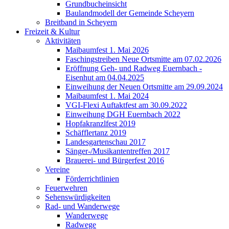
Grundbucheinsicht
Baulandmodell der Gemeinde Scheyern
Breitband in Scheyern
Freizeit & Kultur
Aktivitäten
Maibaumfest 1. Mai 2026
Faschingstreiben Neue Ortsmitte am 07.02.2026
Eröffnung Geh- und Radweg Euernbach -
Eisenhut am 04.04.2025
Einweihung der Neuen Ortsmitte am 29.09.2024
Maibaumfest 1. Mai 2024
VGI-Flexi Auftaktfest am 30.09.2022
Einweihung DGH Euernbach 2022
Hopfakranzlfest 2019
Schäfflertanz 2019
Landesgartenschau 2017
Sänger-/Musikantentreffen 2017
Brauerei- und Bürgerfest 2016
Vereine
Förderrichtlinien
Feuerwehren
Sehenswürdigkeiten
Rad- und Wanderwege
Wanderwege
Radwege