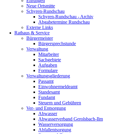
Ehrungen
Neue Ortsmitte
Schyren-Rundschau
Schyren-Rundschau - Archiv
Abgabetermine Rundschau
Externe Links
Rathaus & Service
Bürgermeister
Bürgersprechstunde
Verwaltung
Mitarbeiter
Sachgebiete
Aufgaben
Formulare
Verwaltungsgliederung
Passamt
Einwohnermeldeamt
Standesamt
Fundamt
Steuern und Gebühren
Ver- und Entsorgung
Abwasser
Abwasserverband Gerolsbach-Ilm
Wasserversorgung
Abfallentsorgung