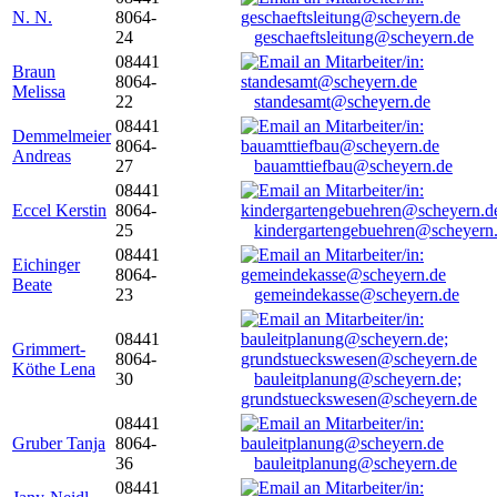
N. N.
8064-
24
geschaeftsleitung@scheyern.de
08441
Braun
8064-
Melissa
22
standesamt@scheyern.de
08441
Demmelmeier
8064-
Andreas
27
bauamttiefbau@scheyern.de
08441
Eccel Kerstin
8064-
25
kindergartengebuehren@scheyern
08441
Eichinger
8064-
Beate
23
gemeindekasse@scheyern.de
08441
Grimmert-
8064-
Köthe Lena
30
bauleitplanung@scheyern.de;
grundstueckswesen@scheyern.de
08441
Gruber Tanja
8064-
36
bauleitplanung@scheyern.de
08441