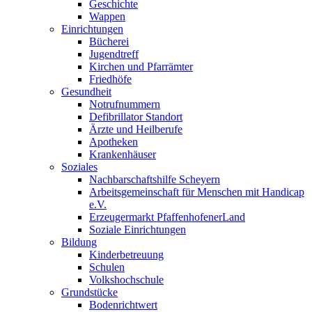
Geschichte
Wappen
Einrichtungen
Bücherei
Jugendtreff
Kirchen und Pfarrämter
Friedhöfe
Gesundheit
Notrufnummern
Defibrillator Standort
Ärzte und Heilberufe
Apotheken
Krankenhäuser
Soziales
Nachbarschaftshilfe Scheyern
Arbeitsgemeinschaft für Menschen mit Handicap
e.V.
Erzeugermarkt PfaffenhofenerLand
Soziale Einrichtungen
Bildung
Kinderbetreuung
Schulen
Volkshochschule
Grundstücke
Bodenrichtwert