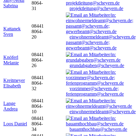
Jany-Neidl
8064-
Sabrina
31
projektleitung@scheyern.de
08441
Kattanek
8064-
Sven
20
einwohnermeldeamt@scheyern.de
passamt@scheyern.de;
gewerbeamt@scheyern.de
08441
Knöferl
8064-
Melanie
26
grundabgaben@scheyern.de
08441
Kreitmeyer
8064-
Elisabeth
32
vorzimmer@scheyern.de;
ferienprogramm@scheyern.de
08441
Lange
8064-
Andrea
10
einwohnermeldeamt@scheyern.de
08441
Loos Daniel
8064-
34
bauamthochbau@scheyern.de
08441