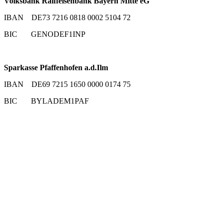
Volksbank Raiffeisenbank Bayern Mitte eG
IBAN DE73 7216 0818 0002 5104 72
BIC GENODEF1INP
Sparkasse Pfaffenhofen a.d.Ilm
IBAN DE69 7215 1650 0000 0174 75
BIC BYLADEM1PAF