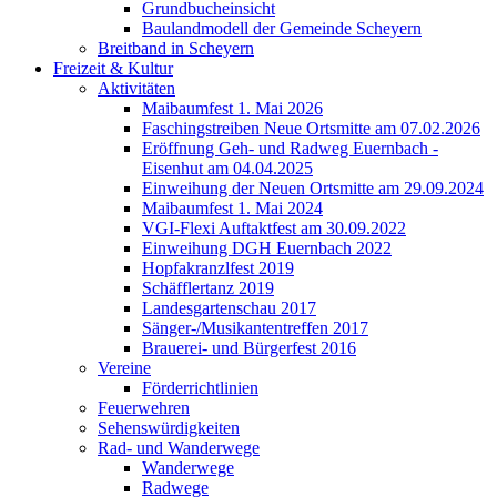
Grundbucheinsicht
Baulandmodell der Gemeinde Scheyern
Breitband in Scheyern
Freizeit & Kultur
Aktivitäten
Maibaumfest 1. Mai 2026
Faschingstreiben Neue Ortsmitte am 07.02.2026
Eröffnung Geh- und Radweg Euernbach -
Eisenhut am 04.04.2025
Einweihung der Neuen Ortsmitte am 29.09.2024
Maibaumfest 1. Mai 2024
VGI-Flexi Auftaktfest am 30.09.2022
Einweihung DGH Euernbach 2022
Hopfakranzlfest 2019
Schäfflertanz 2019
Landesgartenschau 2017
Sänger-/Musikantentreffen 2017
Brauerei- und Bürgerfest 2016
Vereine
Förderrichtlinien
Feuerwehren
Sehenswürdigkeiten
Rad- und Wanderwege
Wanderwege
Radwege