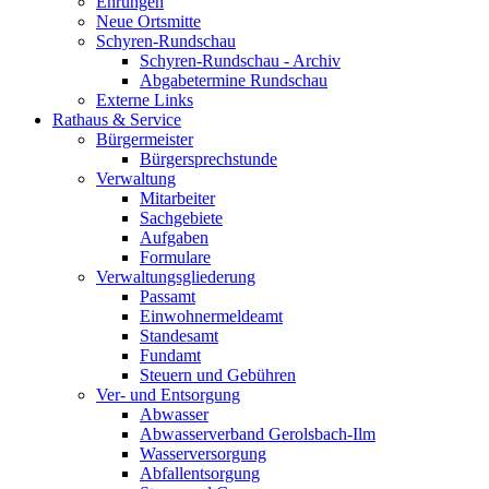
Ehrungen
Neue Ortsmitte
Schyren-Rundschau
Schyren-Rundschau - Archiv
Abgabetermine Rundschau
Externe Links
Rathaus & Service
Bürgermeister
Bürgersprechstunde
Verwaltung
Mitarbeiter
Sachgebiete
Aufgaben
Formulare
Verwaltungsgliederung
Passamt
Einwohnermeldeamt
Standesamt
Fundamt
Steuern und Gebühren
Ver- und Entsorgung
Abwasser
Abwasserverband Gerolsbach-Ilm
Wasserversorgung
Abfallentsorgung