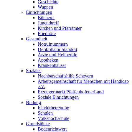
Geschichte
Wappen
Einrichtungen
Bücherei
Jugendtreff
Kirchen und Pfarrämter
Friedhöfe
Gesundheit
Notrufnummern
Defibrillator Standort
Ärzte und Heilberufe
Apotheken
Krankenhäuser
Soziales
Nachbarschaftshilfe Scheyern
Arbeitsgemeinschaft für Menschen mit Handicap
e.V.
Erzeugermarkt PfaffenhofenerLand
Soziale Einrichtungen
Bildung
Kinderbetreuung
Schulen
Volkshochschule
Grundstücke
Bodenrichtwert