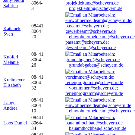
Jany-Neidl
8064-
Sabrina
31
projektleitung@scheyern.de
08441
Kattanek
8064-
Sven
20
einwohnermeldeamt@scheyern.de
passamt@scheyern.de;
gewerbeamt@scheyern.de
08441
Knöferl
8064-
Melanie
26
grundabgaben@scheyern.de
08441
Kreitmeyer
8064-
Elisabeth
32
vorzimmer@scheyern.de;
ferienprogramm@scheyern.de
08441
Lange
8064-
Andrea
10
einwohnermeldeamt@scheyern.de
08441
Loos Daniel
8064-
34
bauamthochbau@scheyern.de
08441