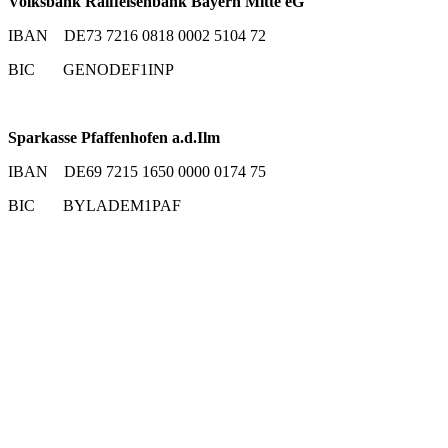
Volksbank Raiffeisenbank Bayern Mitte eG
IBAN DE73 7216 0818 0002 5104 72
BIC GENODEF1INP
Sparkasse Pfaffenhofen a.d.Ilm
IBAN DE69 7215 1650 0000 0174 75
BIC BYLADEM1PAF