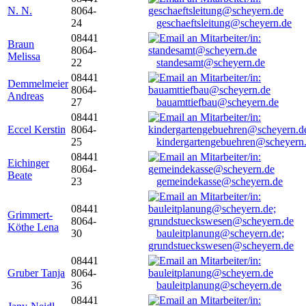
N. N.
8064-
24
geschaeftsleitung@scheyern.de
08441
Braun
8064-
Melissa
22
standesamt@scheyern.de
08441
Demmelmeier
8064-
Andreas
27
bauamttiefbau@scheyern.de
08441
Eccel Kerstin
8064-
25
kindergartengebuehren@scheyern
08441
Eichinger
8064-
Beate
23
gemeindekasse@scheyern.de
08441
Grimmert-
8064-
Köthe Lena
30
bauleitplanung@scheyern.de;
grundstueckswesen@scheyern.de
08441
Gruber Tanja
8064-
36
bauleitplanung@scheyern.de
08441