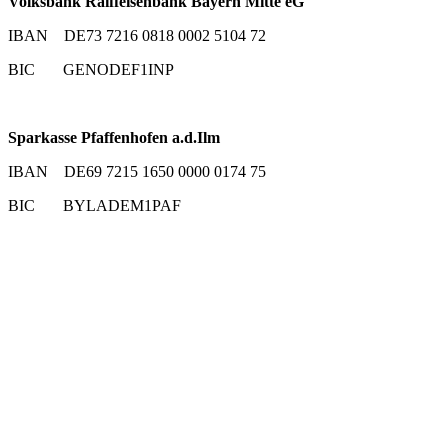
Volksbank Raiffeisenbank Bayern Mitte eG
IBAN DE73 7216 0818 0002 5104 72
BIC GENODEF1INP
Sparkasse Pfaffenhofen a.d.Ilm
IBAN DE69 7215 1650 0000 0174 75
BIC BYLADEM1PAF