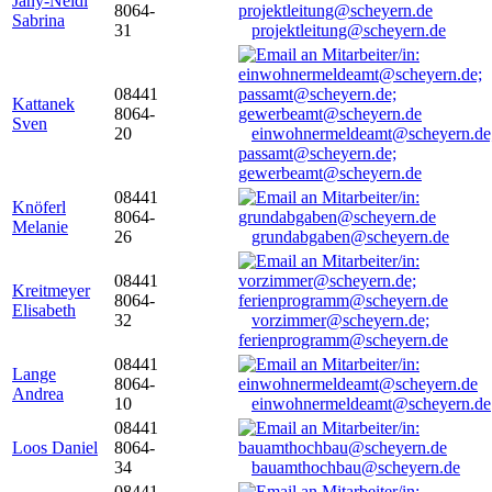
Jany-Neidl
8064-
Sabrina
31
projektleitung@scheyern.de
08441
Kattanek
8064-
Sven
20
einwohnermeldeamt@scheyern.de
passamt@scheyern.de;
gewerbeamt@scheyern.de
08441
Knöferl
8064-
Melanie
26
grundabgaben@scheyern.de
08441
Kreitmeyer
8064-
Elisabeth
32
vorzimmer@scheyern.de;
ferienprogramm@scheyern.de
08441
Lange
8064-
Andrea
10
einwohnermeldeamt@scheyern.de
08441
Loos Daniel
8064-
34
bauamthochbau@scheyern.de
08441