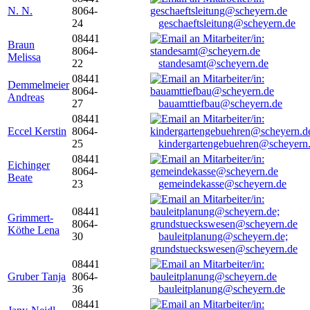
N. N.
8064-
24
geschaeftsleitung@scheyern.de
08441
Braun
8064-
Melissa
22
standesamt@scheyern.de
08441
Demmelmeier
8064-
Andreas
27
bauamttiefbau@scheyern.de
08441
Eccel Kerstin
8064-
25
kindergartengebuehren@scheyern
08441
Eichinger
8064-
Beate
23
gemeindekasse@scheyern.de
08441
Grimmert-
8064-
Köthe Lena
30
bauleitplanung@scheyern.de;
grundstueckswesen@scheyern.de
08441
Gruber Tanja
8064-
36
bauleitplanung@scheyern.de
08441