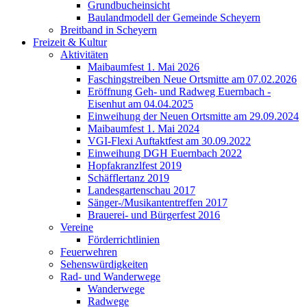
Grundbucheinsicht
Baulandmodell der Gemeinde Scheyern
Breitband in Scheyern
Freizeit & Kultur
Aktivitäten
Maibaumfest 1. Mai 2026
Faschingstreiben Neue Ortsmitte am 07.02.2026
Eröffnung Geh- und Radweg Euernbach -
Eisenhut am 04.04.2025
Einweihung der Neuen Ortsmitte am 29.09.2024
Maibaumfest 1. Mai 2024
VGI-Flexi Auftaktfest am 30.09.2022
Einweihung DGH Euernbach 2022
Hopfakranzlfest 2019
Schäfflertanz 2019
Landesgartenschau 2017
Sänger-/Musikantentreffen 2017
Brauerei- und Bürgerfest 2016
Vereine
Förderrichtlinien
Feuerwehren
Sehenswürdigkeiten
Rad- und Wanderwege
Wanderwege
Radwege