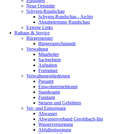
Ehrungen
Neue Ortsmitte
Schyren-Rundschau
Schyren-Rundschau - Archiv
Abgabetermine Rundschau
Externe Links
Rathaus & Service
Bürgermeister
Bürgersprechstunde
Verwaltung
Mitarbeiter
Sachgebiete
Aufgaben
Formulare
Verwaltungsgliederung
Passamt
Einwohnermeldeamt
Standesamt
Fundamt
Steuern und Gebühren
Ver- und Entsorgung
Abwasser
Abwasserverband Gerolsbach-Ilm
Wasserversorgung
Abfallentsorgung