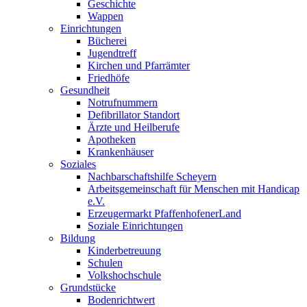
Geschichte
Wappen
Einrichtungen
Bücherei
Jugendtreff
Kirchen und Pfarrämter
Friedhöfe
Gesundheit
Notrufnummern
Defibrillator Standort
Ärzte und Heilberufe
Apotheken
Krankenhäuser
Soziales
Nachbarschaftshilfe Scheyern
Arbeitsgemeinschaft für Menschen mit Handicap
e.V.
Erzeugermarkt PfaffenhofenerLand
Soziale Einrichtungen
Bildung
Kinderbetreuung
Schulen
Volkshochschule
Grundstücke
Bodenrichtwert