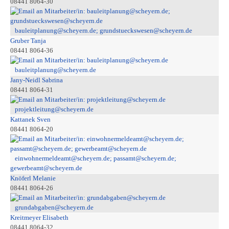
08441 8064-30
bauleitplanung@scheyern.de; grundstueckswesen@scheyern.de
Gruber Tanja
08441 8064-36
bauleitplanung@scheyern.de
Jany-Neidl Sabrina
08441 8064-31
projektleitung@scheyern.de
Kattanek Sven
08441 8064-20
einwohnermeldeamt@scheyern.de; passamt@scheyern.de;
gewerbeamt@scheyern.de
Knöferl Melanie
08441 8064-26
grundabgaben@scheyern.de
Kreitmeyer Elisabeth
08441 8064-32