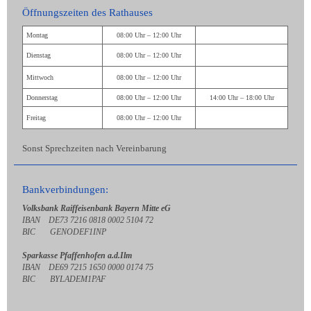
Öffnungszeiten des Rathauses
Montag
08:00 Uhr – 12:00 Uhr
Dienstag
08:00 Uhr – 12:00 Uhr
Mittwoch
08:00 Uhr – 12:00 Uhr
Donnerstag
08:00 Uhr – 12:00 Uhr
14:00 Uhr – 18:00 Uhr
Freitag
08:00 Uhr – 12:00 Uhr
Sonst Sprechzeiten nach Vereinbarung
Bankverbindungen:
Volksbank Raiffeisenbank Bayern Mitte eG
IBAN DE73 7216 0818 0002 5104 72
BIC GENODEF1INP
Sparkasse Pfaffenhofen a.d.Ilm
IBAN DE69 7215 1650 0000 0174 75
BIC BYLADEM1PAF