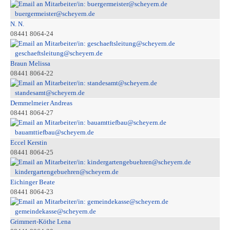
buergermeister@scheyern.de
N. N.
08441 8064-24
geschaeftsleitung@scheyern.de
Braun Melissa
08441 8064-22
standesamt@scheyern.de
Demmelmeier Andreas
08441 8064-27
bauamttiefbau@scheyern.de
Eccel Kerstin
08441 8064-25
kindergartengebuehren@scheyern.de
Eichinger Beate
08441 8064-23
gemeindekasse@scheyern.de
Grimmert-Köthe Lena