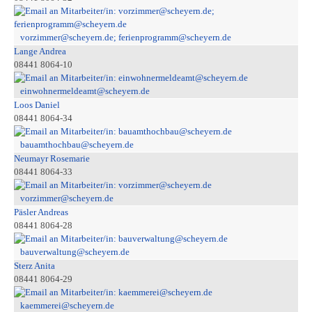
vorzimmer@scheyern.de; ferienprogramm@scheyern.de
Lange Andrea
08441 8064-10
einwohnermeldeamt@scheyern.de
Loos Daniel
08441 8064-34
bauamthochbau@scheyern.de
Neumayr Rosemarie
08441 8064-33
vorzimmer@scheyern.de
Päsler Andreas
08441 8064-28
bauverwaltung@scheyern.de
Sterz Anita
08441 8064-29
kaemmerei@scheyern.de