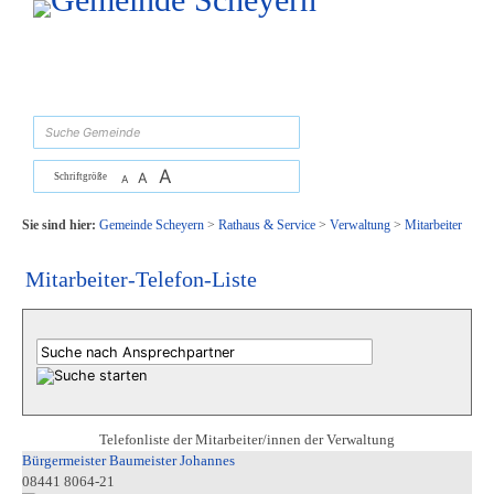
Zum Inhalt
,
zur Navigation
oder
zur Startseite
springen.
suchen
A
A
Schriftgröße
A
Sie sind hier:
Gemeinde Scheyern
>
Rathaus & Service
>
Verwaltung
>
Mitarbeiter
Mitarbeiter-Telefon-Liste
Telefonliste der Mitarbeiter/innen der Verwaltung
Bürgermeister Baumeister Johannes
08441 8064-21