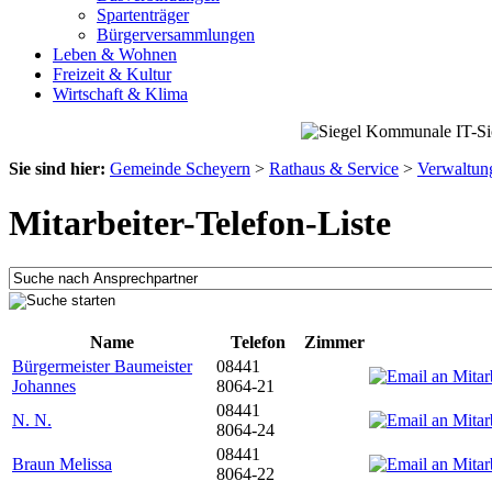
Spartenträger
Bürgerversammlungen
Leben & Wohnen
Freizeit & Kultur
Wirtschaft & Klima
Sie sind hier:
Gemeinde Scheyern
>
Rathaus & Service
>
Verwaltun
Mitarbeiter-Telefon-Liste
Name
Telefon
Zimmer
Bürgermeister Baumeister
08441
Johannes
8064-21
08441
N. N.
8064-24
08441
Braun Melissa
8064-22