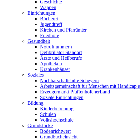
Geschichte
Wappen
Einrichtungen
Bücherei
Jugendtreff
Kirchen und Pfarrämter
Friedhöfe
Gesundheit
Notrufnummern
Defibrillator Standort
Ärzte und Heilberufe
Apotheken
Krankenhäuser
Soziales
Nachbarschaftshilfe Scheyern
Arbeitsgemeinschaft für Menschen mit Handicap e
Erzeugermarkt PfaffenhofenerLand
Soziale Einrichtungen
Bildung
Kinderbetreuung
Schulen
Volkshochschule
Grundstücke
Bodenrichtwert
Grundbucheinsicht