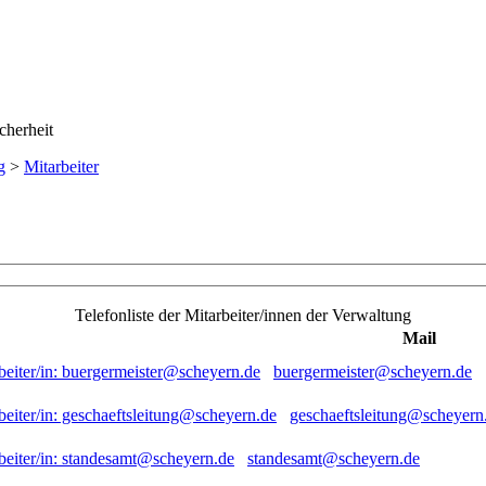
g
>
Mitarbeiter
Telefonliste der Mitarbeiter/innen der Verwaltung
Mail
buergermeister@scheyern.de
geschaeftsleitung@scheyern
standesamt@scheyern.de