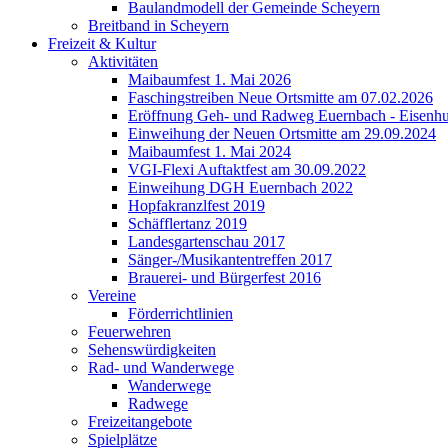
Baulandmodell der Gemeinde Scheyern
Breitband in Scheyern
Freizeit & Kultur
Aktivitäten
Maibaumfest 1. Mai 2026
Faschingstreiben Neue Ortsmitte am 07.02.2026
Eröffnung Geh- und Radweg Euernbach - Eisenhu
Einweihung der Neuen Ortsmitte am 29.09.2024
Maibaumfest 1. Mai 2024
VGI-Flexi Auftaktfest am 30.09.2022
Einweihung DGH Euernbach 2022
Hopfakranzlfest 2019
Schäfflertanz 2019
Landesgartenschau 2017
Sänger-/Musikantentreffen 2017
Brauerei- und Bürgerfest 2016
Vereine
Förderrichtlinien
Feuerwehren
Sehenswürdigkeiten
Rad- und Wanderwege
Wanderwege
Radwege
Freizeitangebote
Spielplätze