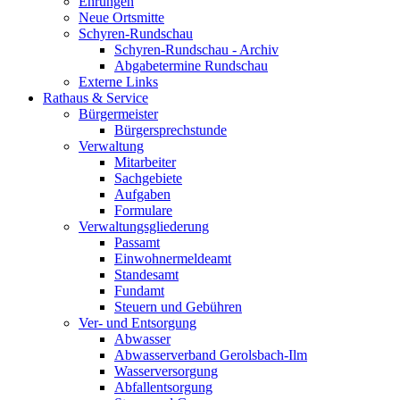
Ehrungen
Neue Ortsmitte
Schyren-Rundschau
Schyren-Rundschau - Archiv
Abgabetermine Rundschau
Externe Links
Rathaus & Service
Bürgermeister
Bürgersprechstunde
Verwaltung
Mitarbeiter
Sachgebiete
Aufgaben
Formulare
Verwaltungsgliederung
Passamt
Einwohnermeldeamt
Standesamt
Fundamt
Steuern und Gebühren
Ver- und Entsorgung
Abwasser
Abwasserverband Gerolsbach-Ilm
Wasserversorgung
Abfallentsorgung