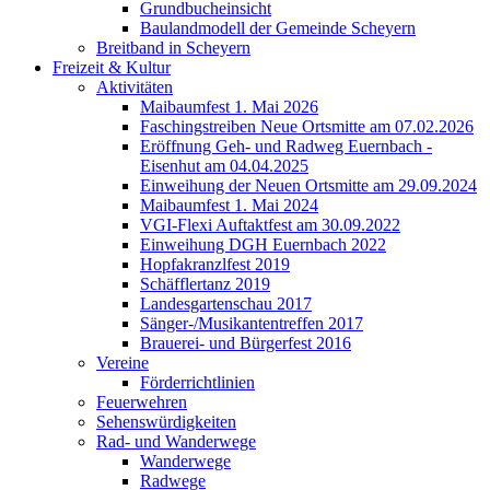
Grundbucheinsicht
Baulandmodell der Gemeinde Scheyern
Breitband in Scheyern
Freizeit & Kultur
Aktivitäten
Maibaumfest 1. Mai 2026
Faschingstreiben Neue Ortsmitte am 07.02.2026
Eröffnung Geh- und Radweg Euernbach -
Eisenhut am 04.04.2025
Einweihung der Neuen Ortsmitte am 29.09.2024
Maibaumfest 1. Mai 2024
VGI-Flexi Auftaktfest am 30.09.2022
Einweihung DGH Euernbach 2022
Hopfakranzlfest 2019
Schäfflertanz 2019
Landesgartenschau 2017
Sänger-/Musikantentreffen 2017
Brauerei- und Bürgerfest 2016
Vereine
Förderrichtlinien
Feuerwehren
Sehenswürdigkeiten
Rad- und Wanderwege
Wanderwege
Radwege