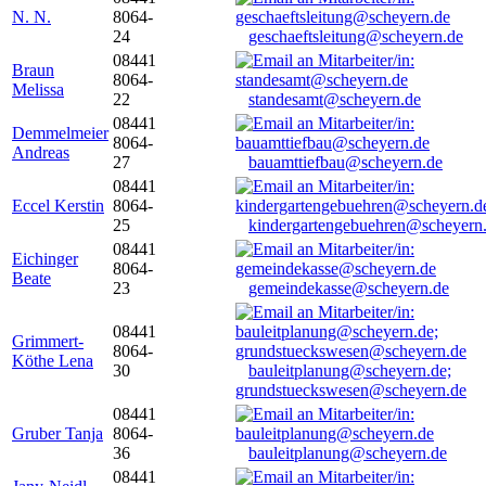
N. N.
8064-
24
geschaeftsleitung@scheyern.de
08441
Braun
8064-
Melissa
22
standesamt@scheyern.de
08441
Demmelmeier
8064-
Andreas
27
bauamttiefbau@scheyern.de
08441
Eccel Kerstin
8064-
25
kindergartengebuehren@scheyern
08441
Eichinger
8064-
Beate
23
gemeindekasse@scheyern.de
08441
Grimmert-
8064-
Köthe Lena
30
bauleitplanung@scheyern.de;
grundstueckswesen@scheyern.de
08441
Gruber Tanja
8064-
36
bauleitplanung@scheyern.de
08441