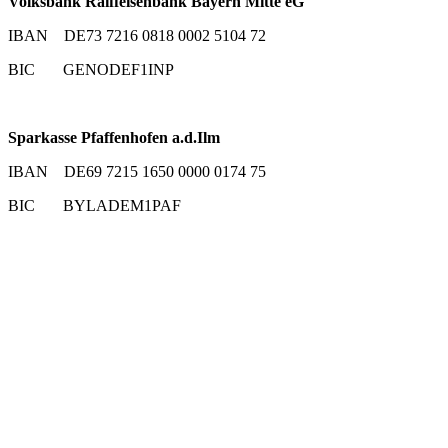
Volksbank Raiffeisenbank Bayern Mitte eG
IBAN DE73 7216 0818 0002 5104 72
BIC GENODEF1INP
Sparkasse Pfaffenhofen a.d.Ilm
IBAN DE69 7215 1650 0000 0174 75
BIC BYLADEM1PAF