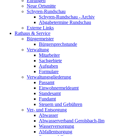
Ehrungen
Neue Ortsmitte
Schyren-Rundschau
Schyren-Rundschau - Archiv
Abgabetermine Rundschau
Externe Links
Rathaus & Service
Bürgermeister
Bürgersprechstunde
Verwaltung
Mitarbeiter
Sachgebiete
Aufgaben
Formulare
Verwaltungsgliederung
Passamt
Einwohnermeldeamt
Standesamt
Fundamt
Steuern und Gebühren
Ver- und Entsorgung
Abwasser
Abwasserverband Gerolsbach-Ilm
Wasserversorgung
Abfallentsorgung