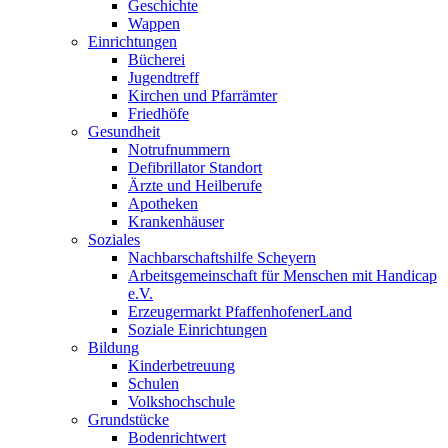
Geschichte
Wappen
Einrichtungen
Bücherei
Jugendtreff
Kirchen und Pfarrämter
Friedhöfe
Gesundheit
Notrufnummern
Defibrillator Standort
Ärzte und Heilberufe
Apotheken
Krankenhäuser
Soziales
Nachbarschaftshilfe Scheyern
Arbeitsgemeinschaft für Menschen mit Handicap
e.V.
Erzeugermarkt PfaffenhofenerLand
Soziale Einrichtungen
Bildung
Kinderbetreuung
Schulen
Volkshochschule
Grundstücke
Bodenrichtwert