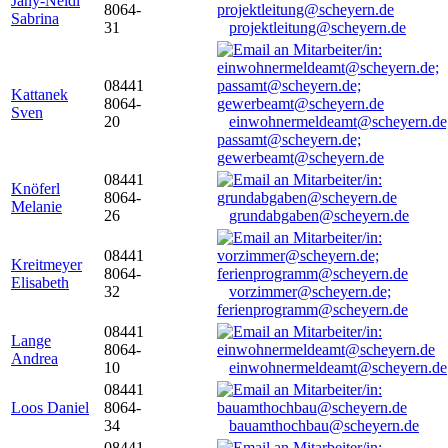
Jany-Neidl
8064-
Sabrina
31
projektleitung@scheyern.de
08441
Kattanek
8064-
Sven
20
einwohnermeldeamt@scheyern.de
passamt@scheyern.de;
gewerbeamt@scheyern.de
08441
Knöferl
8064-
Melanie
26
grundabgaben@scheyern.de
08441
Kreitmeyer
8064-
Elisabeth
32
vorzimmer@scheyern.de;
ferienprogramm@scheyern.de
08441
Lange
8064-
Andrea
10
einwohnermeldeamt@scheyern.de
08441
Loos Daniel
8064-
34
bauamthochbau@scheyern.de
08441