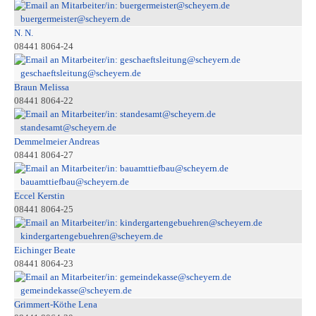
buergermeister@scheyern.de
N. N.
08441 8064-24
geschaeftsleitung@scheyern.de
Braun Melissa
08441 8064-22
standesamt@scheyern.de
Demmelmeier Andreas
08441 8064-27
bauamttiefbau@scheyern.de
Eccel Kerstin
08441 8064-25
kindergartengebuehren@scheyern.de
Eichinger Beate
08441 8064-23
gemeindekasse@scheyern.de
Grimmert-Köthe Lena