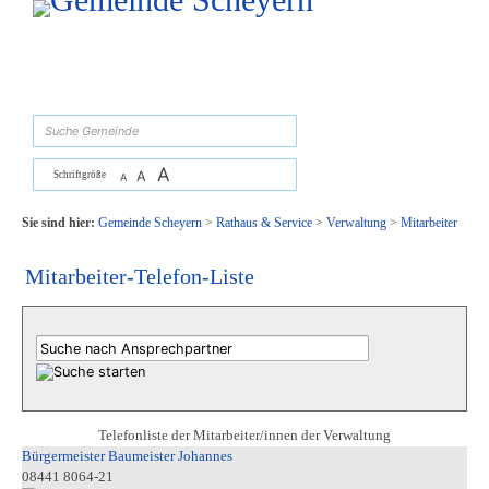
Zum Inhalt
,
zur Navigation
oder
zur Startseite
springen.
suchen
A
A
Schriftgröße
A
Sie sind hier:
Gemeinde Scheyern
>
Rathaus & Service
>
Verwaltung
>
Mitarbeiter
Mitarbeiter-Telefon-Liste
Telefonliste der Mitarbeiter/innen der Verwaltung
Bürgermeister Baumeister Johannes
08441 8064-21