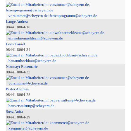
vorzimmer@scheyern.de; ferienprogramm@scheyern.de
Lange Andrea
08441 8064-10
einwohnermeldeamt@scheyern.de
Loos Daniel
08441 8064-34
bauamthochbau@scheyern.de
Neumayr Rosemarie
08441 8064-33
vorzimmer@scheyern.de
Päsler Andreas
08441 8064-28
bauverwaltung@scheyern.de
Sterz Anita
08441 8064-29
kaemmerei@scheyern.de