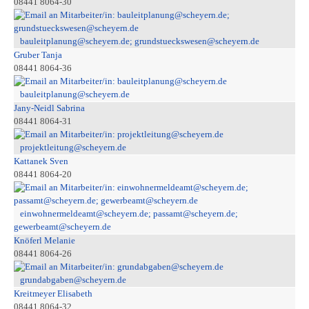
08441 8064-30
bauleitplanung@scheyern.de; grundstueckswesen@scheyern.de
Gruber Tanja
08441 8064-36
bauleitplanung@scheyern.de
Jany-Neidl Sabrina
08441 8064-31
projektleitung@scheyern.de
Kattanek Sven
08441 8064-20
einwohnermeldeamt@scheyern.de; passamt@scheyern.de;
gewerbeamt@scheyern.de
Knöferl Melanie
08441 8064-26
grundabgaben@scheyern.de
Kreitmeyer Elisabeth
08441 8064-32