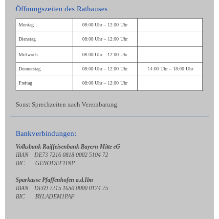
Öffnungszeiten des Rathauses
Montag
08:00 Uhr – 12:00 Uhr
Dienstag
08:00 Uhr – 12:00 Uhr
Mittwoch
08:00 Uhr – 12:00 Uhr
Donnerstag
08:00 Uhr – 12:00 Uhr
14:00 Uhr – 18:00 Uhr
Freitag
08:00 Uhr – 12:00 Uhr
Sonst Sprechzeiten nach Vereinbarung
Bankverbindungen:
Volksbank Raiffeisenbank Bayern Mitte eG
IBAN DE73 7216 0818 0002 5104 72
BIC GENODEF1INP
Sparkasse Pfaffenhofen a.d.Ilm
IBAN DE69 7215 1650 0000 0174 75
BIC BYLADEM1PAF