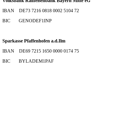
Volksbank Raiffeisenbank Bayern Mitte eG
IBAN DE73 7216 0818 0002 5104 72
BIC GENODEF1INP
Sparkasse Pfaffenhofen a.d.Ilm
IBAN DE69 7215 1650 0000 0174 75
BIC BYLADEM1PAF