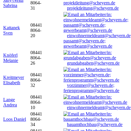
Jany-Neidl
8064-
Sabrina
31
projektleitung@scheyern.de
08441
Kattanek
8064-
Sven
20
einwohnermeldeamt@scheyern.de
passamt@scheyern.de;
gewerbeamt@scheyern.de
08441
Knöferl
8064-
Melanie
26
grundabgaben@scheyern.de
08441
Kreitmeyer
8064-
Elisabeth
32
vorzimmer@scheyern.de;
ferienprogramm@scheyern.de
08441
Lange
8064-
Andrea
10
einwohnermeldeamt@scheyern.de
08441
Loos Daniel
8064-
34
bauamthochbau@scheyern.de
08441