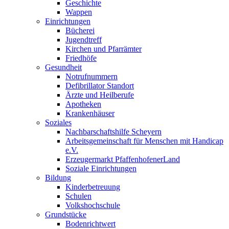
Geschichte
Wappen
Einrichtungen
Bücherei
Jugendtreff
Kirchen und Pfarrämter
Friedhöfe
Gesundheit
Notrufnummern
Defibrillator Standort
Ärzte und Heilberufe
Apotheken
Krankenhäuser
Soziales
Nachbarschaftshilfe Scheyern
Arbeitsgemeinschaft für Menschen mit Handicap
e.V.
Erzeugermarkt PfaffenhofenerLand
Soziale Einrichtungen
Bildung
Kinderbetreuung
Schulen
Volkshochschule
Grundstücke
Bodenrichtwert