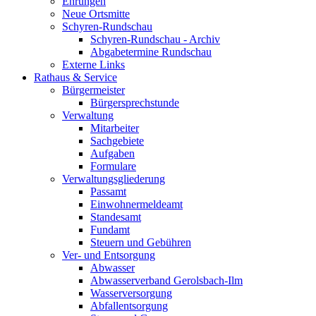
Ehrungen
Neue Ortsmitte
Schyren-Rundschau
Schyren-Rundschau - Archiv
Abgabetermine Rundschau
Externe Links
Rathaus & Service
Bürgermeister
Bürgersprechstunde
Verwaltung
Mitarbeiter
Sachgebiete
Aufgaben
Formulare
Verwaltungsgliederung
Passamt
Einwohnermeldeamt
Standesamt
Fundamt
Steuern und Gebühren
Ver- und Entsorgung
Abwasser
Abwasserverband Gerolsbach-Ilm
Wasserversorgung
Abfallentsorgung