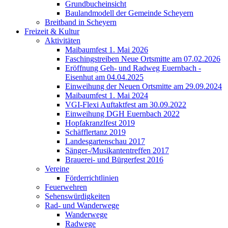
Grundbucheinsicht
Baulandmodell der Gemeinde Scheyern
Breitband in Scheyern
Freizeit & Kultur
Aktivitäten
Maibaumfest 1. Mai 2026
Faschingstreiben Neue Ortsmitte am 07.02.2026
Eröffnung Geh- und Radweg Euernbach -
Eisenhut am 04.04.2025
Einweihung der Neuen Ortsmitte am 29.09.2024
Maibaumfest 1. Mai 2024
VGI-Flexi Auftaktfest am 30.09.2022
Einweihung DGH Euernbach 2022
Hopfakranzlfest 2019
Schäfflertanz 2019
Landesgartenschau 2017
Sänger-/Musikantentreffen 2017
Brauerei- und Bürgerfest 2016
Vereine
Förderrichtlinien
Feuerwehren
Sehenswürdigkeiten
Rad- und Wanderwege
Wanderwege
Radwege