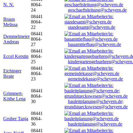
N. N.
8064-
24
geschaeftsleitung@scheyern.de
08441
Braun
8064-
Melissa
22
standesamt@scheyern.de
08441
Demmelmeier
8064-
Andreas
27
bauamttiefbau@scheyern.de
08441
Eccel Kerstin
8064-
25
kindergartengebuehren@scheyern
08441
Eichinger
8064-
Beate
23
gemeindekasse@scheyern.de
08441
Grimmert-
8064-
Köthe Lena
30
bauleitplanung@scheyern.de;
grundstueckswesen@scheyern.de
08441
Gruber Tanja
8064-
36
bauleitplanung@scheyern.de
08441