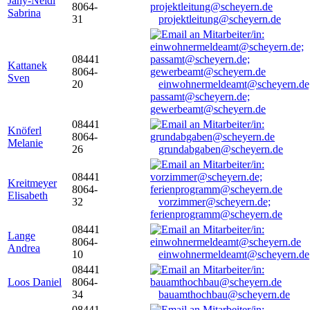
Jany-Neidl
8064-
Sabrina
31
projektleitung@scheyern.de
08441
Kattanek
8064-
Sven
20
einwohnermeldeamt@scheyern.de
passamt@scheyern.de;
gewerbeamt@scheyern.de
08441
Knöferl
8064-
Melanie
26
grundabgaben@scheyern.de
08441
Kreitmeyer
8064-
Elisabeth
32
vorzimmer@scheyern.de;
ferienprogramm@scheyern.de
08441
Lange
8064-
Andrea
10
einwohnermeldeamt@scheyern.de
08441
Loos Daniel
8064-
34
bauamthochbau@scheyern.de
08441