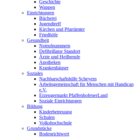
Geschichte
Wappen
Einrichtungen
Bücherei
Jugendtreff
Kirchen und Pfarrämter
Friedhöfe
Gesundheit
Notrufnummern
Defibrillator Standort
Ärzte und Heilberufe
Apotheken
Krankenhäuser
Soziales
Nachbarschaftshilfe Scheyern
Arbeitsgemeinschaft für Menschen mit Handicap
e.V.
Erzeugermarkt PfaffenhofenerLand
Soziale Einrichtungen
Bildung
Kinderbetreuung
Schulen
Volkshochschule
Grundstücke
Bodenrichtwert