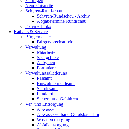
Ehrungen
Neue Ortsmitte
Schyren-Rundschau
Schyren-Rundschau - Archiv
Abgabetermine Rundschau
Externe Links
Rathaus & Service
Bürgermeister
Bürgersprechstunde
Verwaltung
Mitarbeiter
Sachgebiete
Aufgaben
Formulare
Verwaltungsgliederung
Passamt
Einwohnermeldeamt
Standesamt
Fundamt
Steuern und Gebühren
Ver- und Entsorgung
Abwasser
Abwasserverband Gerolsbach-Ilm
Wasserversorgung
Abfallentsorgung