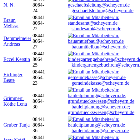
N. N.
8064-
24
geschaeftsleitung@scheyern.de
08441
Braun
8064-
Melissa
22
standesamt@scheyern.de
08441
Demmelmeier
8064-
Andreas
27
bauamttiefbau@scheyern.de
08441
Eccel Kerstin
8064-
25
kindergartengebuehren@scheyern
08441
Eichinger
8064-
Beate
23
gemeindekasse@scheyern.de
08441
Grimmert-
8064-
Köthe Lena
30
bauleitplanung@scheyern.de;
grundstueckswesen@scheyern.de
08441
Gruber Tanja
8064-
36
bauleitplanung@scheyern.de
08441