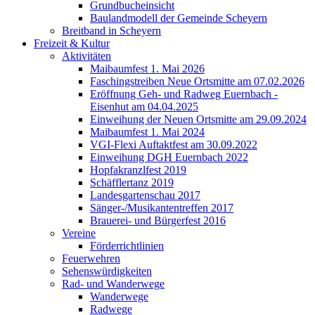
Grundbucheinsicht
Baulandmodell der Gemeinde Scheyern
Breitband in Scheyern
Freizeit & Kultur
Aktivitäten
Maibaumfest 1. Mai 2026
Faschingstreiben Neue Ortsmitte am 07.02.2026
Eröffnung Geh- und Radweg Euernbach -
Eisenhut am 04.04.2025
Einweihung der Neuen Ortsmitte am 29.09.2024
Maibaumfest 1. Mai 2024
VGI-Flexi Auftaktfest am 30.09.2022
Einweihung DGH Euernbach 2022
Hopfakranzlfest 2019
Schäfflertanz 2019
Landesgartenschau 2017
Sänger-/Musikantentreffen 2017
Brauerei- und Bürgerfest 2016
Vereine
Förderrichtlinien
Feuerwehren
Sehenswürdigkeiten
Rad- und Wanderwege
Wanderwege
Radwege