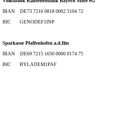
Volksbank Raiffeisenbank Bayern Mitte eG
IBAN DE73 7216 0818 0002 5104 72
BIC GENODEF1INP
Sparkasse Pfaffenhofen a.d.Ilm
IBAN DE69 7215 1650 0000 0174 75
BIC BYLADEM1PAF