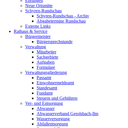
Ehrungen
Neue Ortsmitte
Schyren-Rundschau
Schyren-Rundschau - Archiv
Abgabetermine Rundschau
Externe Links
Rathaus & Service
Bürgermeister
Bürgersprechstunde
Verwaltung
Mitarbeiter
Sachgebiete
Aufgaben
Formulare
Verwaltungsgliederung
Passamt
Einwohnermeldeamt
Standesamt
Fundamt
Steuern und Gebühren
Ver- und Entsorgung
Abwasser
Abwasserverband Gerolsbach-Ilm
Wasserversorgung
Abfallentsorgung