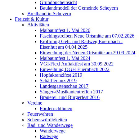
Grundbucheinsicht
Baulandmodell der Gemeinde Scheyern
Breitband in Scheyern
Freizeit & Kultur
Aktivitäten
Maibaumfest 1. Mai 2026
Faschingstreiben Neue Ortsmitte am 07.02.2026
Eröffnung Geh- und Radweg Euernbach -
Eisenhut am 04.04.2025
Einweihung der Neuen Ortsmitte am 29.09.2024
Maibaumfest 1. Mai 2024
VGI-Flexi Auftaktfest am 30.09.2022
Einweihung DGH Euernbach 2022
Hopfakranzlfest 2019
Schäfflertanz 2019
Landesgartenschau 2017
Sänger-/Musikantentreffen 2017
Brauerei- und Bürgerfest 2016
Vereine
Förderrichtlinien
Feuerwehren
Sehenswürdigkeiten
Rad- und Wanderwege
Wanderwege
Radwege