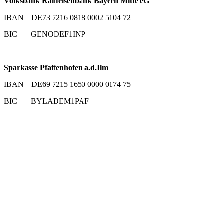
Volksbank Raiffeisenbank Bayern Mitte eG
IBAN DE73 7216 0818 0002 5104 72
BIC GENODEF1INP
Sparkasse Pfaffenhofen a.d.Ilm
IBAN DE69 7215 1650 0000 0174 75
BIC BYLADEM1PAF