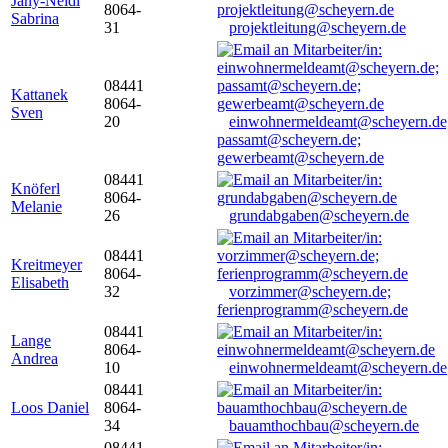
Jany-Neidl
8064-
Sabrina
31
projektleitung@scheyern.de
08441
Kattanek
8064-
Sven
20
einwohnermeldeamt@scheyern.de
passamt@scheyern.de;
gewerbeamt@scheyern.de
08441
Knöferl
8064-
Melanie
26
grundabgaben@scheyern.de
08441
Kreitmeyer
8064-
Elisabeth
32
vorzimmer@scheyern.de;
ferienprogramm@scheyern.de
08441
Lange
8064-
Andrea
10
einwohnermeldeamt@scheyern.de
08441
Loos Daniel
8064-
34
bauamthochbau@scheyern.de
08441