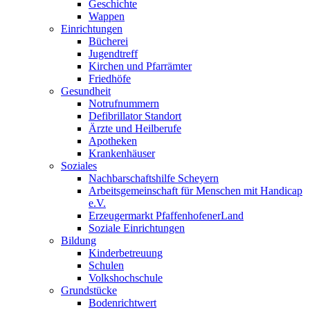
Geschichte
Wappen
Einrichtungen
Bücherei
Jugendtreff
Kirchen und Pfarrämter
Friedhöfe
Gesundheit
Notrufnummern
Defibrillator Standort
Ärzte und Heilberufe
Apotheken
Krankenhäuser
Soziales
Nachbarschaftshilfe Scheyern
Arbeitsgemeinschaft für Menschen mit Handicap
e.V.
Erzeugermarkt PfaffenhofenerLand
Soziale Einrichtungen
Bildung
Kinderbetreuung
Schulen
Volkshochschule
Grundstücke
Bodenrichtwert