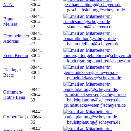
N. N.
8064-
24
geschaeftsleitung@scheyern.de
08441
Braun
8064-
Melissa
22
standesamt@scheyern.de
08441
Demmelmeier
8064-
Andreas
27
bauamttiefbau@scheyern.de
08441
Eccel Kerstin
8064-
25
kindergartengebuehren@scheyern
08441
Eichinger
8064-
Beate
23
gemeindekasse@scheyern.de
08441
Grimmert-
8064-
Köthe Lena
30
bauleitplanung@scheyern.de;
grundstueckswesen@scheyern.de
08441
Gruber Tanja
8064-
36
bauleitplanung@scheyern.de
08441