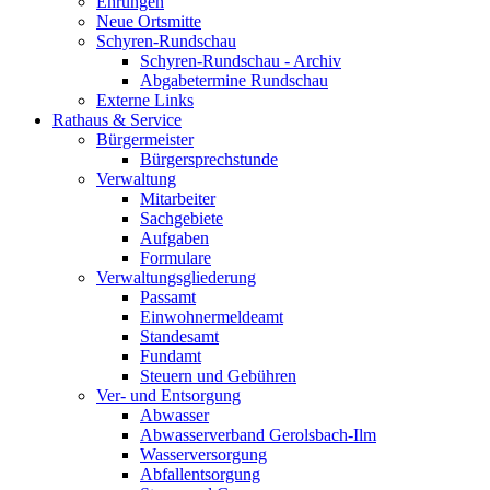
Ehrungen
Neue Ortsmitte
Schyren-Rundschau
Schyren-Rundschau - Archiv
Abgabetermine Rundschau
Externe Links
Rathaus & Service
Bürgermeister
Bürgersprechstunde
Verwaltung
Mitarbeiter
Sachgebiete
Aufgaben
Formulare
Verwaltungsgliederung
Passamt
Einwohnermeldeamt
Standesamt
Fundamt
Steuern und Gebühren
Ver- und Entsorgung
Abwasser
Abwasserverband Gerolsbach-Ilm
Wasserversorgung
Abfallentsorgung