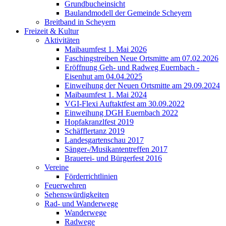
Grundbucheinsicht
Baulandmodell der Gemeinde Scheyern
Breitband in Scheyern
Freizeit & Kultur
Aktivitäten
Maibaumfest 1. Mai 2026
Faschingstreiben Neue Ortsmitte am 07.02.2026
Eröffnung Geh- und Radweg Euernbach -
Eisenhut am 04.04.2025
Einweihung der Neuen Ortsmitte am 29.09.2024
Maibaumfest 1. Mai 2024
VGI-Flexi Auftaktfest am 30.09.2022
Einweihung DGH Euernbach 2022
Hopfakranzlfest 2019
Schäfflertanz 2019
Landesgartenschau 2017
Sänger-/Musikantentreffen 2017
Brauerei- und Bürgerfest 2016
Vereine
Förderrichtlinien
Feuerwehren
Sehenswürdigkeiten
Rad- und Wanderwege
Wanderwege
Radwege