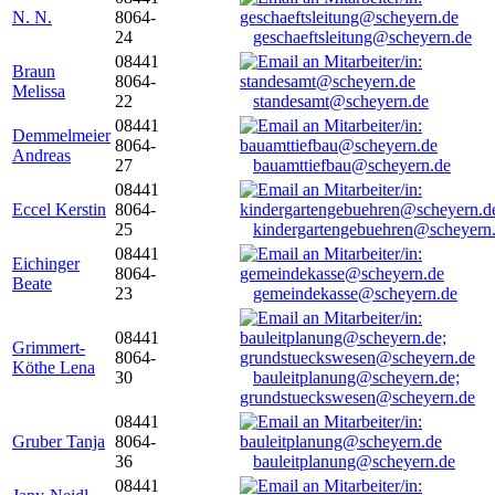
N. N.
8064-
24
geschaeftsleitung@scheyern.de
08441
Braun
8064-
Melissa
22
standesamt@scheyern.de
08441
Demmelmeier
8064-
Andreas
27
bauamttiefbau@scheyern.de
08441
Eccel Kerstin
8064-
25
kindergartengebuehren@scheyern
08441
Eichinger
8064-
Beate
23
gemeindekasse@scheyern.de
08441
Grimmert-
8064-
Köthe Lena
30
bauleitplanung@scheyern.de;
grundstueckswesen@scheyern.de
08441
Gruber Tanja
8064-
36
bauleitplanung@scheyern.de
08441