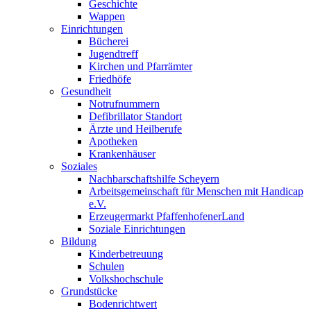
Geschichte
Wappen
Einrichtungen
Bücherei
Jugendtreff
Kirchen und Pfarrämter
Friedhöfe
Gesundheit
Notrufnummern
Defibrillator Standort
Ärzte und Heilberufe
Apotheken
Krankenhäuser
Soziales
Nachbarschaftshilfe Scheyern
Arbeitsgemeinschaft für Menschen mit Handicap
e.V.
Erzeugermarkt PfaffenhofenerLand
Soziale Einrichtungen
Bildung
Kinderbetreuung
Schulen
Volkshochschule
Grundstücke
Bodenrichtwert