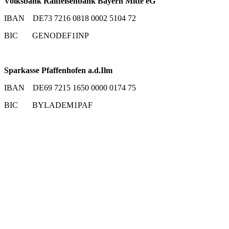
Volksbank Raiffeisenbank Bayern Mitte eG
IBAN DE73 7216 0818 0002 5104 72
BIC GENODEF1INP
Sparkasse Pfaffenhofen a.d.Ilm
IBAN DE69 7215 1650 0000 0174 75
BIC BYLADEM1PAF