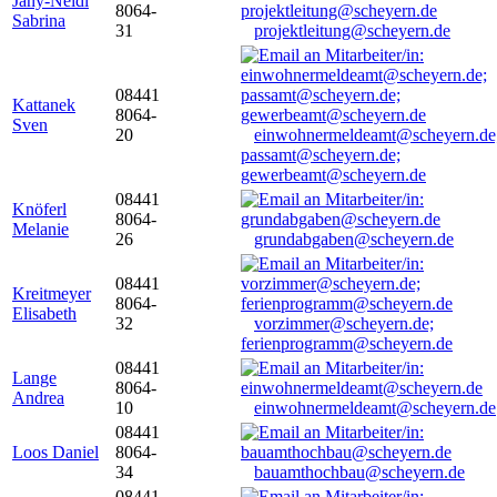
Jany-Neidl
8064-
Sabrina
31
projektleitung@scheyern.de
08441
Kattanek
8064-
Sven
20
einwohnermeldeamt@scheyern.de
passamt@scheyern.de;
gewerbeamt@scheyern.de
08441
Knöferl
8064-
Melanie
26
grundabgaben@scheyern.de
08441
Kreitmeyer
8064-
Elisabeth
32
vorzimmer@scheyern.de;
ferienprogramm@scheyern.de
08441
Lange
8064-
Andrea
10
einwohnermeldeamt@scheyern.de
08441
Loos Daniel
8064-
34
bauamthochbau@scheyern.de
08441