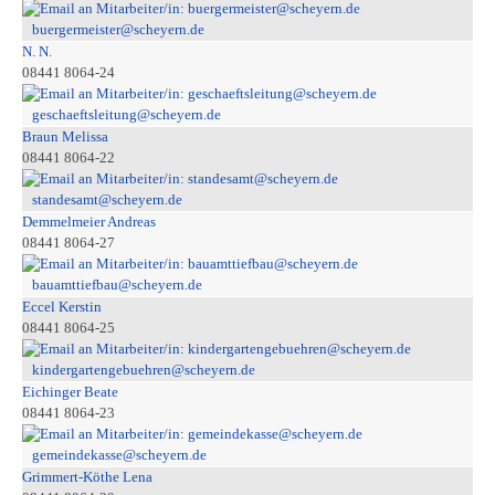
buergermeister@scheyern.de
N. N.
08441 8064-24
geschaeftsleitung@scheyern.de
Braun Melissa
08441 8064-22
standesamt@scheyern.de
Demmelmeier Andreas
08441 8064-27
bauamttiefbau@scheyern.de
Eccel Kerstin
08441 8064-25
kindergartengebuehren@scheyern.de
Eichinger Beate
08441 8064-23
gemeindekasse@scheyern.de
Grimmert-Köthe Lena