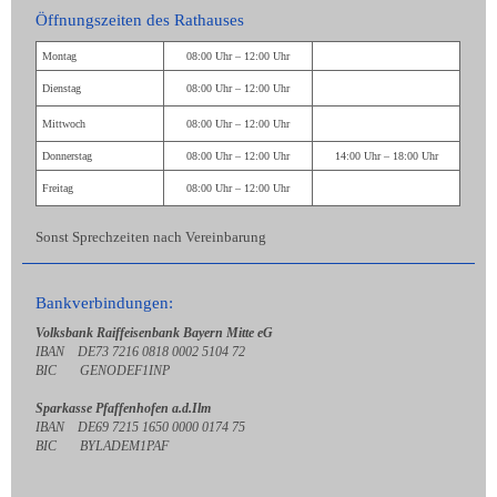
Öffnungszeiten des Rathauses
Montag
08:00 Uhr – 12:00 Uhr
Dienstag
08:00 Uhr – 12:00 Uhr
Mittwoch
08:00 Uhr – 12:00 Uhr
Donnerstag
08:00 Uhr – 12:00 Uhr
14:00 Uhr – 18:00 Uhr
Freitag
08:00 Uhr – 12:00 Uhr
Sonst Sprechzeiten nach Vereinbarung
Bankverbindungen:
Volksbank Raiffeisenbank Bayern Mitte eG
IBAN DE73 7216 0818 0002 5104 72
BIC GENODEF1INP
Sparkasse Pfaffenhofen a.d.Ilm
IBAN DE69 7215 1650 0000 0174 75
BIC BYLADEM1PAF