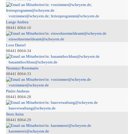
vorzimmer@scheyern.de; ferienprogramm@scheyern.de
Lange Andrea
08441 8064-10
einwohnermeldeamt@scheyern.de
Loos Daniel
08441 8064-34
bauamthochbau@scheyern.de
Neumayr Rosemarie
08441 8064-33
vorzimmer@scheyern.de
Päsler Andreas
08441 8064-28
bauverwaltung@scheyern.de
Sterz Anita
08441 8064-29
kaemmerei@scheyern.de