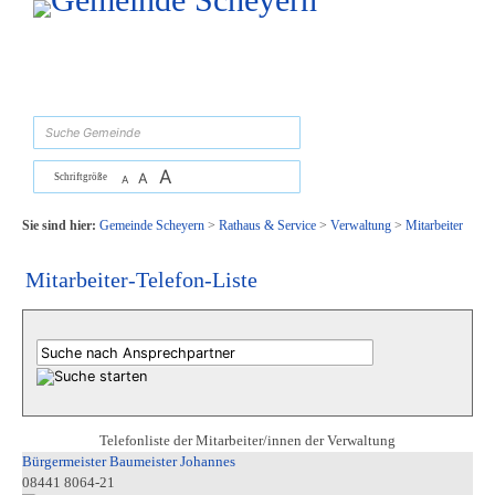
Zum Inhalt
,
zur Navigation
oder
zur Startseite
springen.
suchen
A
A
Schriftgröße
A
Sie sind hier:
Gemeinde Scheyern
>
Rathaus & Service
>
Verwaltung
>
Mitarbeiter
Mitarbeiter-Telefon-Liste
Telefonliste der Mitarbeiter/innen der Verwaltung
Bürgermeister Baumeister Johannes
08441 8064-21