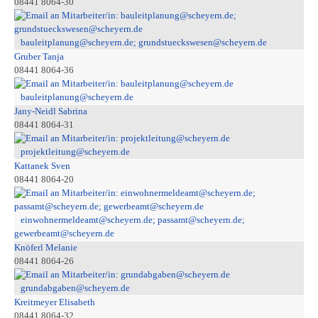
08441 8064-30
bauleitplanung@scheyern.de; grundstueckswesen@scheyern.de
Gruber Tanja
08441 8064-36
bauleitplanung@scheyern.de
Jany-Neidl Sabrina
08441 8064-31
projektleitung@scheyern.de
Kattanek Sven
08441 8064-20
einwohnermeldeamt@scheyern.de; passamt@scheyern.de;
gewerbeamt@scheyern.de
Knöferl Melanie
08441 8064-26
grundabgaben@scheyern.de
Kreitmeyer Elisabeth
08441 8064-32