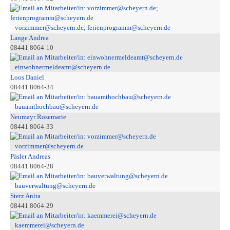
vorzimmer@scheyern.de; ferienprogramm@scheyern.de
Lange Andrea
08441 8064-10
einwohnermeldeamt@scheyern.de
Loos Daniel
08441 8064-34
bauamthochbau@scheyern.de
Neumayr Rosemarie
08441 8064-33
vorzimmer@scheyern.de
Päsler Andreas
08441 8064-28
bauverwaltung@scheyern.de
Sterz Anita
08441 8064-29
kaemmerei@scheyern.de