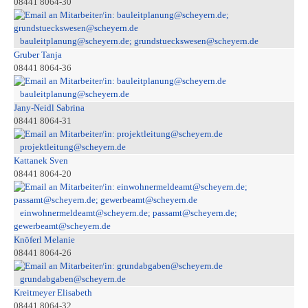
08441 8064-30
bauleitplanung@scheyern.de; grundstueckswesen@scheyern.de
Gruber Tanja
08441 8064-36
bauleitplanung@scheyern.de
Jany-Neidl Sabrina
08441 8064-31
projektleitung@scheyern.de
Kattanek Sven
08441 8064-20
einwohnermeldeamt@scheyern.de; passamt@scheyern.de;
gewerbeamt@scheyern.de
Knöferl Melanie
08441 8064-26
grundabgaben@scheyern.de
Kreitmeyer Elisabeth
08441 8064-32