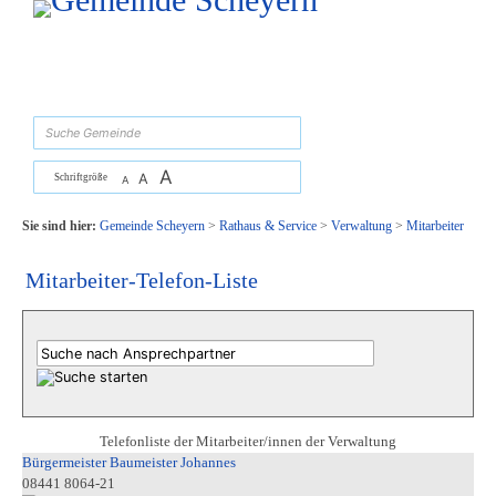
Zum Inhalt
,
zur Navigation
oder
zur Startseite
springen.
suchen
A
A
Schriftgröße
A
Sie sind hier:
Gemeinde Scheyern
>
Rathaus & Service
>
Verwaltung
>
Mitarbeiter
Mitarbeiter-Telefon-Liste
Telefonliste der Mitarbeiter/innen der Verwaltung
Bürgermeister Baumeister Johannes
08441 8064-21