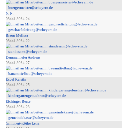
buergermeister@scheyern.de
N. N.
08441 8064-24
geschaeftsleitung@scheyern.de
Braun Melissa
08441 8064-22
standesamt@scheyern.de
Demmelmeier Andreas
08441 8064-27
bauamttiefbau@scheyern.de
Eccel Kerstin
08441 8064-25
kindergartengebuehren@scheyern.de
Eichinger Beate
08441 8064-23
gemeindekasse@scheyern.de
Grimmert-Köthe Lena