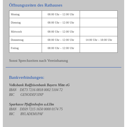
Öffnungszeiten des Rathauses
Montag
08:00 Uhr – 12:00 Uhr
Dienstag
08:00 Uhr – 12:00 Uhr
Mittwoch
08:00 Uhr – 12:00 Uhr
Donnerstag
08:00 Uhr – 12:00 Uhr
14:00 Uhr – 18:00 Uhr
Freitag
08:00 Uhr – 12:00 Uhr
Sonst Sprechzeiten nach Vereinbarung
Bankverbindungen:
Volksbank Raiffeisenbank Bayern Mitte eG
IBAN DE73 7216 0818 0002 5104 72
BIC GENODEF1INP
Sparkasse Pfaffenhofen a.d.Ilm
IBAN DE69 7215 1650 0000 0174 75
BIC BYLADEM1PAF