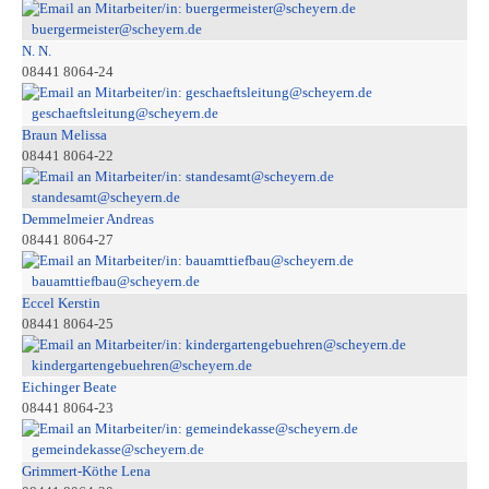
buergermeister@scheyern.de
N. N.
08441 8064-24
geschaeftsleitung@scheyern.de
Braun Melissa
08441 8064-22
standesamt@scheyern.de
Demmelmeier Andreas
08441 8064-27
bauamttiefbau@scheyern.de
Eccel Kerstin
08441 8064-25
kindergartengebuehren@scheyern.de
Eichinger Beate
08441 8064-23
gemeindekasse@scheyern.de
Grimmert-Köthe Lena