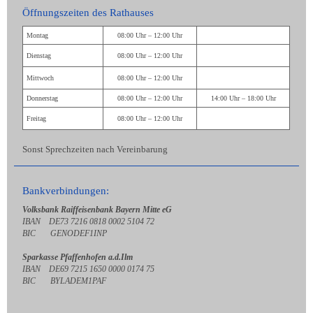
Öffnungszeiten des Rathauses
Montag
08:00 Uhr – 12:00 Uhr
Dienstag
08:00 Uhr – 12:00 Uhr
Mittwoch
08:00 Uhr – 12:00 Uhr
Donnerstag
08:00 Uhr – 12:00 Uhr
14:00 Uhr – 18:00 Uhr
Freitag
08:00 Uhr – 12:00 Uhr
Sonst Sprechzeiten nach Vereinbarung
Bankverbindungen:
Volksbank Raiffeisenbank Bayern Mitte eG
IBAN DE73 7216 0818 0002 5104 72
BIC GENODEF1INP
Sparkasse Pfaffenhofen a.d.Ilm
IBAN DE69 7215 1650 0000 0174 75
BIC BYLADEM1PAF