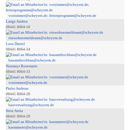
vorzimmer@scheyern.de; ferienprogramm@scheyern.de
Lange Andrea
08441 8064-10
einwohnermeldeamt@scheyern.de
Loos Daniel
08441 8064-34
bauamthochbau@scheyern.de
Neumayr Rosemarie
08441 8064-33
vorzimmer@scheyern.de
Päsler Andreas
08441 8064-28
bauverwaltung@scheyern.de
Sterz Anita
08441 8064-29
kaemmerei@scheyern.de