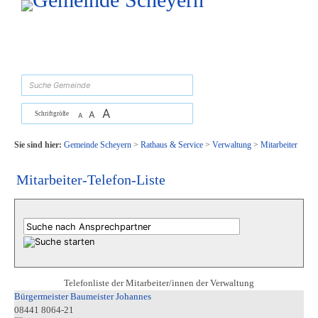
Zum Inhalt
,
zur Navigation
oder
zur Startseite
springen.
suchen
A
A
Schriftgröße
A
Sie sind hier:
Gemeinde Scheyern
>
Rathaus & Service
>
Verwaltung
>
Mitarbeiter
Mitarbeiter-Telefon-Liste
Telefonliste der Mitarbeiter/innen der Verwaltung
Bürgermeister Baumeister Johannes
08441 8064-21