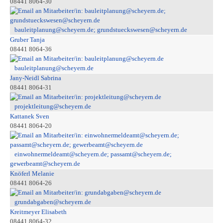
08441 8064-30
bauleitplanung@scheyern.de; grundstueckswesen@scheyern.de
Gruber Tanja
08441 8064-36
bauleitplanung@scheyern.de
Jany-Neidl Sabrina
08441 8064-31
projektleitung@scheyern.de
Kattanek Sven
08441 8064-20
einwohnermeldeamt@scheyern.de; passamt@scheyern.de;
gewerbeamt@scheyern.de
Knöferl Melanie
08441 8064-26
grundabgaben@scheyern.de
Kreitmeyer Elisabeth
08441 8064-32