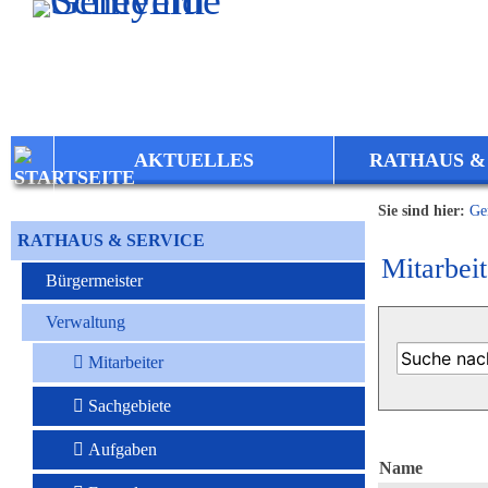
Zum Inhalt
,
zur Navigation
oder
zur Startseite
springen.
AKTUELLES
RATHAUS &
Sie sind hier:
Ge
RATHAUS & SERVICE
Mitarbeit
Bürgermeister
Verwaltung
Mitarbeiter
Sachgebiete
Aufgaben
Name