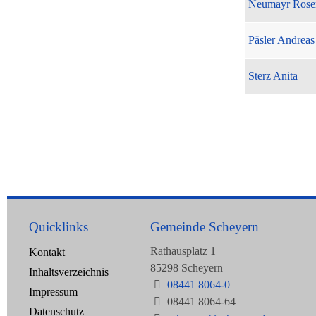
Neumayr Rose
Päsler Andreas
Sterz Anita
Quicklinks
Gemeinde Scheyern
Rathausplatz 1
Kontakt
85298 Scheyern
Inhaltsverzeichnis
08441 8064-0
Impressum
08441 8064-64
Datenschutz