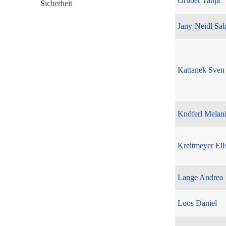
Gruber Tanja
Jany-Neidl Sab
Kattanek Sven
Knöferl Melan
Kreitmeyer Eli
Lange Andrea
Loos Daniel