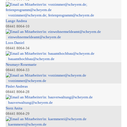
vorzimmer@scheyern.de; ferienprogramm@scheyern.de
Lange Andrea
08441 8064-10
einwohnermeldeamt@scheyern.de
Loos Daniel
08441 8064-34
bauamthochbau@scheyern.de
Neumayr Rosemarie
08441 8064-33
vorzimmer@scheyern.de
Päsler Andreas
08441 8064-28
bauverwaltung@scheyern.de
Sterz Anita
08441 8064-29
kaemmerei@scheyern.de