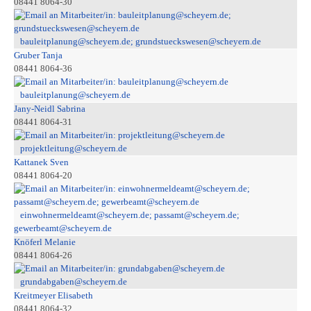
08441 8064-30
bauleitplanung@scheyern.de; grundstueckswesen@scheyern.de
Gruber Tanja
08441 8064-36
bauleitplanung@scheyern.de
Jany-Neidl Sabrina
08441 8064-31
projektleitung@scheyern.de
Kattanek Sven
08441 8064-20
einwohnermeldeamt@scheyern.de; passamt@scheyern.de;
gewerbeamt@scheyern.de
Knöferl Melanie
08441 8064-26
grundabgaben@scheyern.de
Kreitmeyer Elisabeth
08441 8064-32