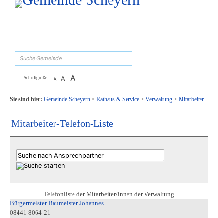
Zum Inhalt
,
zur Navigation
oder
zur Startseite
springen.
suchen
A
A
Schriftgröße
A
Sie sind hier:
Gemeinde Scheyern
>
Rathaus & Service
>
Verwaltung
>
Mitarbeiter
Mitarbeiter-Telefon-Liste
Telefonliste der Mitarbeiter/innen der Verwaltung
Bürgermeister Baumeister Johannes
08441 8064-21