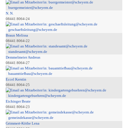
buergermeister@scheyern.de
N. N.
08441 8064-24
geschaeftsleitung@scheyern.de
Braun Melissa
08441 8064-22
standesamt@scheyern.de
Demmelmeier Andreas
08441 8064-27
bauamttiefbau@scheyern.de
Eccel Kerstin
08441 8064-25
kindergartengebuehren@scheyern.de
Eichinger Beate
08441 8064-23
gemeindekasse@scheyern.de
Grimmert-Köthe Lena