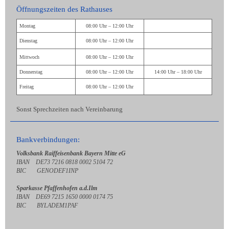
Öffnungszeiten des Rathauses
Montag
08:00 Uhr – 12:00 Uhr
Dienstag
08:00 Uhr – 12:00 Uhr
Mittwoch
08:00 Uhr – 12:00 Uhr
Donnerstag
08:00 Uhr – 12:00 Uhr
14:00 Uhr – 18:00 Uhr
Freitag
08:00 Uhr – 12:00 Uhr
Sonst Sprechzeiten nach Vereinbarung
Bankverbindungen:
Volksbank Raiffeisenbank Bayern Mitte eG
IBAN DE73 7216 0818 0002 5104 72
BIC GENODEF1INP
Sparkasse Pfaffenhofen a.d.Ilm
IBAN DE69 7215 1650 0000 0174 75
BIC BYLADEM1PAF