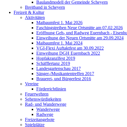
Baulandmodell der Gemeinde Scheyern
Breitband in Scheyern
Freizeit & Kultur
Aktivitäten
Maibaumfest 1. Mai 2026
Faschingstreiben Neue Ortsmitte am 07.02.2026
Eröffnung Geh- und Radweg Euernbach - Eisenhu
Einweihung der Neuen Ortsmitte am 29.09.2024
Maibaumfest 1. Mai 2024
VGI-Flexi Auftaktfest am 30.09.2022
Einweihung DGH Euernbach 2022
Hopfakranzlfest 2019
Schäfflertanz 2019
Landesgartenschau 2017
Sänger-/Musikantentreffen 2017
Brauerei- und Bürgerfest 2016
Vereine
Förderrichtlinien
Feuerwehren
Sehenswürdigkeiten
Rad- und Wanderwege
Wanderwege
Radwege
Freizeitangebote
Spielplätze