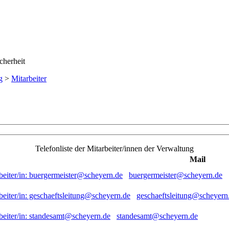
g
>
Mitarbeiter
Telefonliste der Mitarbeiter/innen der Verwaltung
Mail
buergermeister@scheyern.de
geschaeftsleitung@scheyern
standesamt@scheyern.de