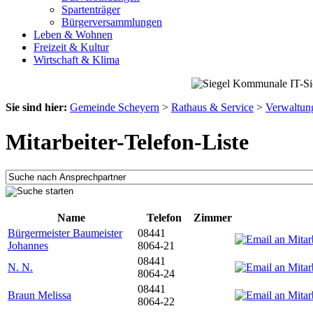
Spartenträger
Bürgerversammlungen
Leben & Wohnen
Freizeit & Kultur
Wirtschaft & Klima
Sie sind hier:
Gemeinde Scheyern
>
Rathaus & Service
>
Verwaltun
Mitarbeiter-Telefon-Liste
Name
Telefon
Zimmer
Bürgermeister Baumeister
08441
Johannes
8064-21
08441
N. N.
8064-24
08441
Braun Melissa
8064-22