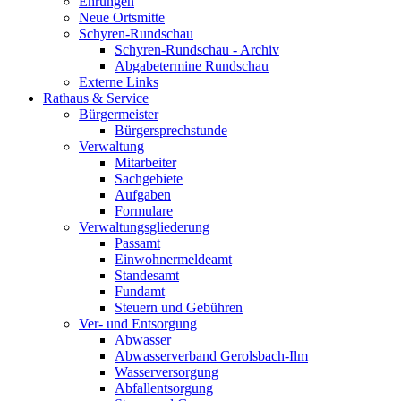
Ehrungen
Neue Ortsmitte
Schyren-Rundschau
Schyren-Rundschau - Archiv
Abgabetermine Rundschau
Externe Links
Rathaus & Service
Bürgermeister
Bürgersprechstunde
Verwaltung
Mitarbeiter
Sachgebiete
Aufgaben
Formulare
Verwaltungsgliederung
Passamt
Einwohnermeldeamt
Standesamt
Fundamt
Steuern und Gebühren
Ver- und Entsorgung
Abwasser
Abwasserverband Gerolsbach-Ilm
Wasserversorgung
Abfallentsorgung