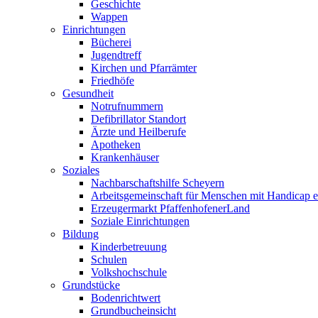
Geschichte
Wappen
Einrichtungen
Bücherei
Jugendtreff
Kirchen und Pfarrämter
Friedhöfe
Gesundheit
Notrufnummern
Defibrillator Standort
Ärzte und Heilberufe
Apotheken
Krankenhäuser
Soziales
Nachbarschaftshilfe Scheyern
Arbeitsgemeinschaft für Menschen mit Handicap e
Erzeugermarkt PfaffenhofenerLand
Soziale Einrichtungen
Bildung
Kinderbetreuung
Schulen
Volkshochschule
Grundstücke
Bodenrichtwert
Grundbucheinsicht