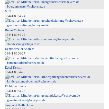
buergermeister@scheyern.de
N. N.
08441 8064-24
geschaeftsleitung@scheyern.de
Braun Melissa
08441 8064-22
standesamt@scheyern.de
Demmelmeier Andreas
08441 8064-27
bauamttiefbau@scheyern.de
Eccel Kerstin
08441 8064-25
kindergartengebuehren@scheyern.de
Eichinger Beate
08441 8064-23
gemeindekasse@scheyern.de
Grimmert-Köthe Lena