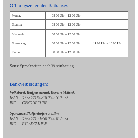
Öffnungszeiten des Rathauses
Montag
08:00 Uhr – 12:00 Uhr
Dienstag
08:00 Uhr – 12:00 Uhr
Mittwoch
08:00 Uhr – 12:00 Uhr
Donnerstag
08:00 Uhr – 12:00 Uhr
14:00 Uhr – 18:00 Uhr
Freitag
08:00 Uhr – 12:00 Uhr
Sonst Sprechzeiten nach Vereinbarung
Bankverbindungen:
Volksbank Raiffeisenbank Bayern Mitte eG
IBAN DE73 7216 0818 0002 5104 72
BIC GENODEF1INP
Sparkasse Pfaffenhofen a.d.Ilm
IBAN DE69 7215 1650 0000 0174 75
BIC BYLADEM1PAF