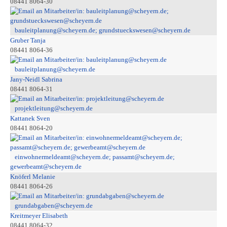
08441 8064-30
bauleitplanung@scheyern.de; grundstueckswesen@scheyern.de
Gruber Tanja
08441 8064-36
bauleitplanung@scheyern.de
Jany-Neidl Sabrina
08441 8064-31
projektleitung@scheyern.de
Kattanek Sven
08441 8064-20
einwohnermeldeamt@scheyern.de; passamt@scheyern.de;
gewerbeamt@scheyern.de
Knöferl Melanie
08441 8064-26
grundabgaben@scheyern.de
Kreitmeyer Elisabeth
08441 8064-32