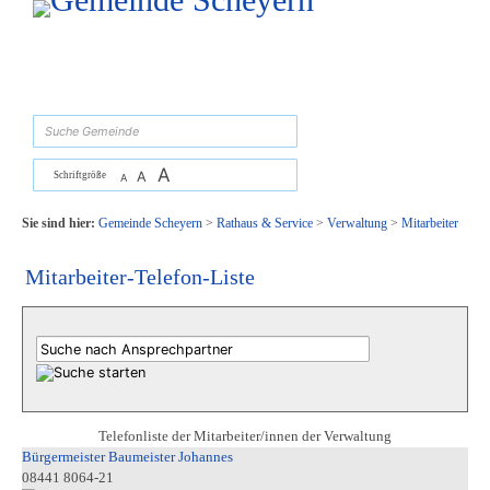
Zum Inhalt
,
zur Navigation
oder
zur Startseite
springen.
suchen
A
A
Schriftgröße
A
Sie sind hier:
Gemeinde Scheyern
>
Rathaus & Service
>
Verwaltung
>
Mitarbeiter
Mitarbeiter-Telefon-Liste
Telefonliste der Mitarbeiter/innen der Verwaltung
Bürgermeister Baumeister Johannes
08441 8064-21