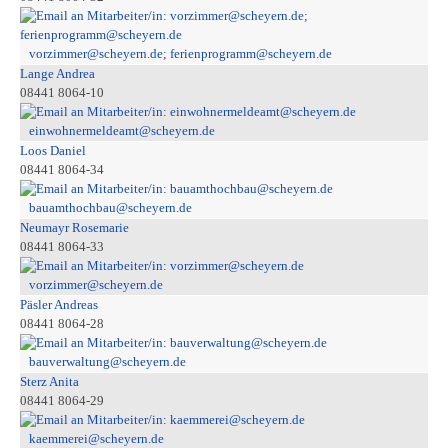
vorzimmer@scheyern.de; ferienprogramm@scheyern.de
Lange Andrea
08441 8064-10
einwohnermeldeamt@scheyern.de
Loos Daniel
08441 8064-34
bauamthochbau@scheyern.de
Neumayr Rosemarie
08441 8064-33
vorzimmer@scheyern.de
Päsler Andreas
08441 8064-28
bauverwaltung@scheyern.de
Sterz Anita
08441 8064-29
kaemmerei@scheyern.de