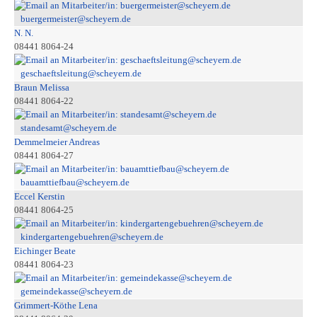
buergermeister@scheyern.de
N. N.
08441 8064-24
geschaeftsleitung@scheyern.de
Braun Melissa
08441 8064-22
standesamt@scheyern.de
Demmelmeier Andreas
08441 8064-27
bauamttiefbau@scheyern.de
Eccel Kerstin
08441 8064-25
kindergartengebuehren@scheyern.de
Eichinger Beate
08441 8064-23
gemeindekasse@scheyern.de
Grimmert-Köthe Lena