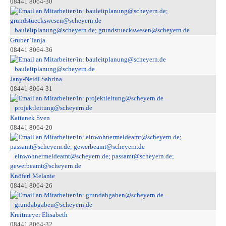
08441 8064-30
bauleitplanung@scheyern.de; grundstueckswesen@scheyern.de
Gruber Tanja
08441 8064-36
bauleitplanung@scheyern.de
Jany-Neidl Sabrina
08441 8064-31
projektleitung@scheyern.de
Kattanek Sven
08441 8064-20
einwohnermeldeamt@scheyern.de; passamt@scheyern.de;
gewerbeamt@scheyern.de
Knöferl Melanie
08441 8064-26
grundabgaben@scheyern.de
Kreitmeyer Elisabeth
08441 8064-32