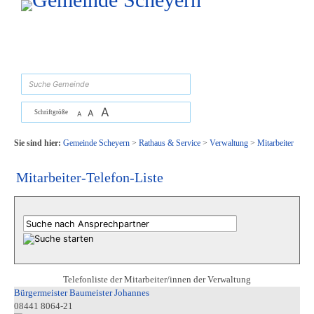
Zum Inhalt
,
zur Navigation
oder
zur Startseite
springen.
suchen
A
A
Schriftgröße
A
Sie sind hier:
Gemeinde Scheyern
>
Rathaus & Service
>
Verwaltung
>
Mitarbeiter
Mitarbeiter-Telefon-Liste
Telefonliste der Mitarbeiter/innen der Verwaltung
Bürgermeister Baumeister Johannes
08441 8064-21