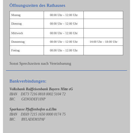
Öffnungszeiten des Rathauses
Montag
08:00 Uhr – 12:00 Uhr
Dienstag
08:00 Uhr – 12:00 Uhr
Mittwoch
08:00 Uhr – 12:00 Uhr
Donnerstag
08:00 Uhr – 12:00 Uhr
14:00 Uhr – 18:00 Uhr
Freitag
08:00 Uhr – 12:00 Uhr
Sonst Sprechzeiten nach Vereinbarung
Bankverbindungen:
Volksbank Raiffeisenbank Bayern Mitte eG
IBAN DE73 7216 0818 0002 5104 72
BIC GENODEF1INP
Sparkasse Pfaffenhofen a.d.Ilm
IBAN DE69 7215 1650 0000 0174 75
BIC BYLADEM1PAF