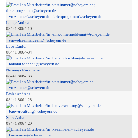
vorzimmer@scheyern.de; ferienprogramm@scheyern.de
Lange Andrea
08441 8064-10
einwohnermeldeamt@scheyern.de
Loos Daniel
08441 8064-34
bauamthochbau@scheyern.de
Neumayr Rosemarie
08441 8064-33
vorzimmer@scheyern.de
Päsler Andreas
08441 8064-28
bauverwaltung@scheyern.de
Sterz Anita
08441 8064-29
kaemmerei@scheyern.de