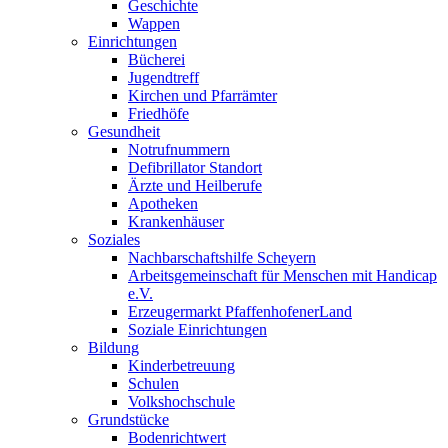
Geschichte
Wappen
Einrichtungen
Bücherei
Jugendtreff
Kirchen und Pfarrämter
Friedhöfe
Gesundheit
Notrufnummern
Defibrillator Standort
Ärzte und Heilberufe
Apotheken
Krankenhäuser
Soziales
Nachbarschaftshilfe Scheyern
Arbeitsgemeinschaft für Menschen mit Handicap
e.V.
Erzeugermarkt PfaffenhofenerLand
Soziale Einrichtungen
Bildung
Kinderbetreuung
Schulen
Volkshochschule
Grundstücke
Bodenrichtwert