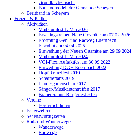
Grundbucheinsicht
Baulandmodell der Gemeinde Scheyern
Breitband in Scheyern
Freizeit & Kultur
Aktivitäten
Maibaumfest 1. Mai 2026
Faschingstreiben Neue Ortsmitte am 07.02.2026
Eröffnung Geh- und Radweg Euernbach -
Eisenhut am 04.04.2025
Einweihung der Neuen Ortsmitte am 29.09.2024
Maibaumfest 1. Mai 2024
VGI-Flexi Auftaktfest am 30.09.2022
Einweihung DGH Euernbach 2022
Hopfakranzlfest 2019
Schäfflertanz 2019
Landesgartenschau 2017
Sänger-/Musikantentreffen 2017
Brauerei- und Bürgerfest 2016
Vereine
Förderrichtlinien
Feuerwehren
Sehenswürdigkeiten
Rad- und Wanderwege
Wanderwege
Radwege