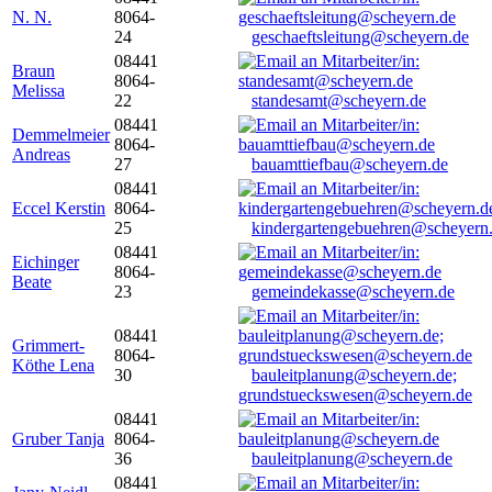
N. N.
8064-
24
geschaeftsleitung@scheyern.de
08441
Braun
8064-
Melissa
22
standesamt@scheyern.de
08441
Demmelmeier
8064-
Andreas
27
bauamttiefbau@scheyern.de
08441
Eccel Kerstin
8064-
25
kindergartengebuehren@scheyern
08441
Eichinger
8064-
Beate
23
gemeindekasse@scheyern.de
08441
Grimmert-
8064-
Köthe Lena
30
bauleitplanung@scheyern.de;
grundstueckswesen@scheyern.de
08441
Gruber Tanja
8064-
36
bauleitplanung@scheyern.de
08441