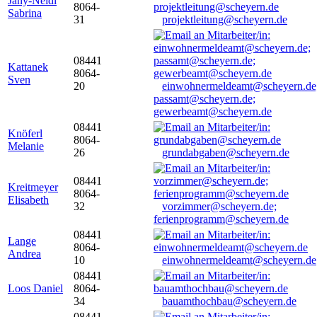
Jany-Neidl
8064-
Sabrina
31
projektleitung@scheyern.de
08441
Kattanek
8064-
Sven
20
einwohnermeldeamt@scheyern.de
passamt@scheyern.de;
gewerbeamt@scheyern.de
08441
Knöferl
8064-
Melanie
26
grundabgaben@scheyern.de
08441
Kreitmeyer
8064-
Elisabeth
32
vorzimmer@scheyern.de;
ferienprogramm@scheyern.de
08441
Lange
8064-
Andrea
10
einwohnermeldeamt@scheyern.de
08441
Loos Daniel
8064-
34
bauamthochbau@scheyern.de
08441