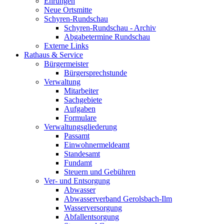
Ehrungen
Neue Ortsmitte
Schyren-Rundschau
Schyren-Rundschau - Archiv
Abgabetermine Rundschau
Externe Links
Rathaus & Service
Bürgermeister
Bürgersprechstunde
Verwaltung
Mitarbeiter
Sachgebiete
Aufgaben
Formulare
Verwaltungsgliederung
Passamt
Einwohnermeldeamt
Standesamt
Fundamt
Steuern und Gebühren
Ver- und Entsorgung
Abwasser
Abwasserverband Gerolsbach-Ilm
Wasserversorgung
Abfallentsorgung