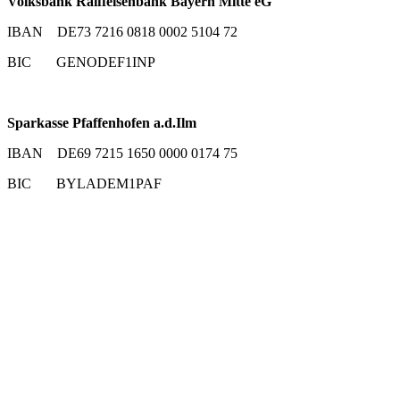
Volksbank Raiffeisenbank Bayern Mitte eG
IBAN DE73 7216 0818 0002 5104 72
BIC GENODEF1INP
Sparkasse Pfaffenhofen a.d.Ilm
IBAN DE69 7215 1650 0000 0174 75
BIC BYLADEM1PAF