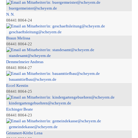
buergermeister@scheyern.de
N. N.
08441 8064-24
geschaeftsleitung@scheyern.de
Braun Melissa
08441 8064-22
standesamt@scheyern.de
Demmelmeier Andreas
08441 8064-27
bauamttiefbau@scheyern.de
Eccel Kerstin
08441 8064-25
kindergartengebuehren@scheyern.de
Eichinger Beate
08441 8064-23
gemeindekasse@scheyern.de
Grimmert-Köthe Lena