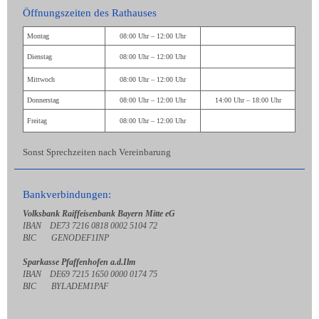
Öffnungszeiten des Rathauses
Montag
08:00 Uhr – 12:00 Uhr
Dienstag
08:00 Uhr – 12:00 Uhr
Mittwoch
08:00 Uhr – 12:00 Uhr
Donnerstag
08:00 Uhr – 12:00 Uhr
14:00 Uhr – 18:00 Uhr
Freitag
08:00 Uhr – 12:00 Uhr
Sonst Sprechzeiten nach Vereinbarung
Bankverbindungen:
Volksbank Raiffeisenbank Bayern Mitte eG
IBAN DE73 7216 0818 0002 5104 72
BIC GENODEF1INP
Sparkasse Pfaffenhofen a.d.Ilm
IBAN DE69 7215 1650 0000 0174 75
BIC BYLADEM1PAF