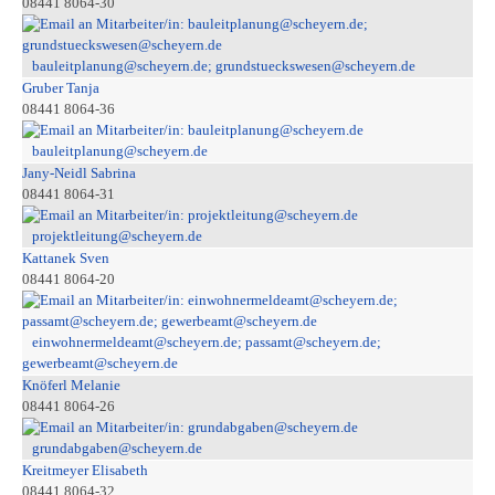
08441 8064-30
bauleitplanung@scheyern.de; grundstueckswesen@scheyern.de
Gruber Tanja
08441 8064-36
bauleitplanung@scheyern.de
Jany-Neidl Sabrina
08441 8064-31
projektleitung@scheyern.de
Kattanek Sven
08441 8064-20
einwohnermeldeamt@scheyern.de; passamt@scheyern.de;
gewerbeamt@scheyern.de
Knöferl Melanie
08441 8064-26
grundabgaben@scheyern.de
Kreitmeyer Elisabeth
08441 8064-32