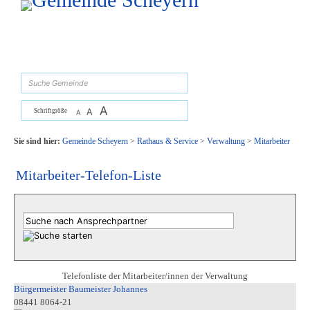
Zum Inhalt
,
zur Navigation
oder
zur Startseite
springen.
suchen
A
A
Schriftgröße
A
Sie sind hier:
Gemeinde Scheyern
>
Rathaus & Service
>
Verwaltung
>
Mitarbeiter
Mitarbeiter-Telefon-Liste
Telefonliste der Mitarbeiter/innen der Verwaltung
Bürgermeister Baumeister Johannes
08441 8064-21