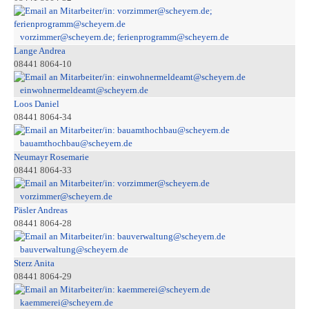
vorzimmer@scheyern.de; ferienprogramm@scheyern.de
Lange Andrea
08441 8064-10
einwohnermeldeamt@scheyern.de
Loos Daniel
08441 8064-34
bauamthochbau@scheyern.de
Neumayr Rosemarie
08441 8064-33
vorzimmer@scheyern.de
Päsler Andreas
08441 8064-28
bauverwaltung@scheyern.de
Sterz Anita
08441 8064-29
kaemmerei@scheyern.de