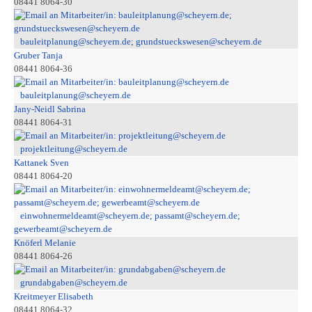
08441 8064-30
bauleitplanung@scheyern.de; grundstueckswesen@scheyern.de
Gruber Tanja
08441 8064-36
bauleitplanung@scheyern.de
Jany-Neidl Sabrina
08441 8064-31
projektleitung@scheyern.de
Kattanek Sven
08441 8064-20
einwohnermeldeamt@scheyern.de; passamt@scheyern.de;
gewerbeamt@scheyern.de
Knöferl Melanie
08441 8064-26
grundabgaben@scheyern.de
Kreitmeyer Elisabeth
08441 8064-32