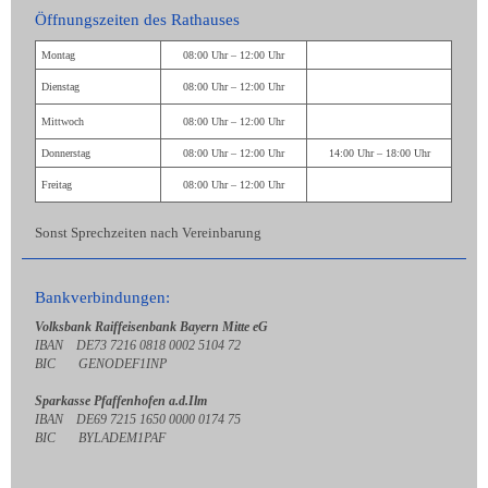
Öffnungszeiten des Rathauses
Montag
08:00 Uhr – 12:00 Uhr
Dienstag
08:00 Uhr – 12:00 Uhr
Mittwoch
08:00 Uhr – 12:00 Uhr
Donnerstag
08:00 Uhr – 12:00 Uhr
14:00 Uhr – 18:00 Uhr
Freitag
08:00 Uhr – 12:00 Uhr
Sonst Sprechzeiten nach Vereinbarung
Bankverbindungen:
Volksbank Raiffeisenbank Bayern Mitte eG
IBAN DE73 7216 0818 0002 5104 72
BIC GENODEF1INP
Sparkasse Pfaffenhofen a.d.Ilm
IBAN DE69 7215 1650 0000 0174 75
BIC BYLADEM1PAF