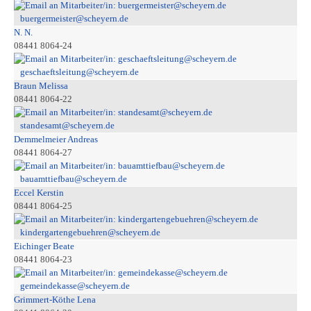
buergermeister@scheyern.de
N. N.
08441 8064-24
geschaeftsleitung@scheyern.de
Braun Melissa
08441 8064-22
standesamt@scheyern.de
Demmelmeier Andreas
08441 8064-27
bauamttiefbau@scheyern.de
Eccel Kerstin
08441 8064-25
kindergartengebuehren@scheyern.de
Eichinger Beate
08441 8064-23
gemeindekasse@scheyern.de
Grimmert-Köthe Lena