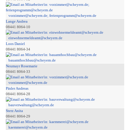
vorzimmer@scheyern.de; ferienprogramm@scheyern.de
Lange Andrea
08441 8064-10
einwohnermeldeamt@scheyern.de
Loos Daniel
08441 8064-34
bauamthochbau@scheyern.de
Neumayr Rosemarie
08441 8064-33
vorzimmer@scheyern.de
Päsler Andreas
08441 8064-28
bauverwaltung@scheyern.de
Sterz Anita
08441 8064-29
kaemmerei@scheyern.de