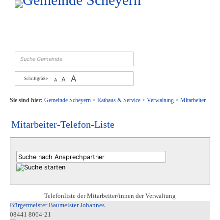
Zum Inhalt
,
zur Navigation
oder
zur Startseite
springen.
suchen
A
A
Schriftgröße
A
Sie sind hier:
Gemeinde Scheyern
>
Rathaus & Service
>
Verwaltung
>
Mitarbeiter
Mitarbeiter-Telefon-Liste
Telefonliste der Mitarbeiter/innen der Verwaltung
Bürgermeister Baumeister Johannes
08441 8064-21