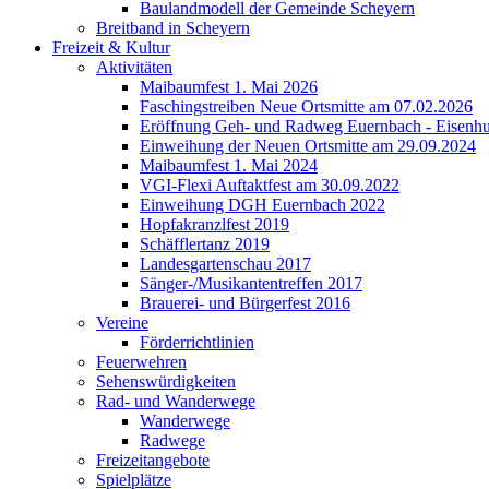
Baulandmodell der Gemeinde Scheyern
Breitband in Scheyern
Freizeit & Kultur
Aktivitäten
Maibaumfest 1. Mai 2026
Faschingstreiben Neue Ortsmitte am 07.02.2026
Eröffnung Geh- und Radweg Euernbach - Eisenhu
Einweihung der Neuen Ortsmitte am 29.09.2024
Maibaumfest 1. Mai 2024
VGI-Flexi Auftaktfest am 30.09.2022
Einweihung DGH Euernbach 2022
Hopfakranzlfest 2019
Schäfflertanz 2019
Landesgartenschau 2017
Sänger-/Musikantentreffen 2017
Brauerei- und Bürgerfest 2016
Vereine
Förderrichtlinien
Feuerwehren
Sehenswürdigkeiten
Rad- und Wanderwege
Wanderwege
Radwege
Freizeitangebote
Spielplätze