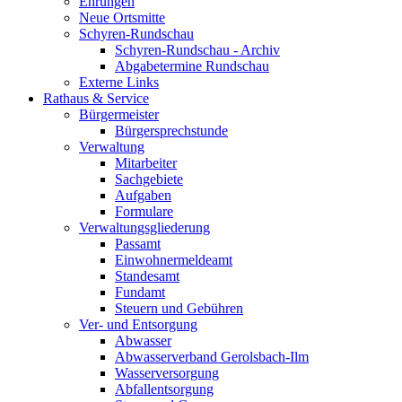
Ehrungen
Neue Ortsmitte
Schyren-Rundschau
Schyren-Rundschau - Archiv
Abgabetermine Rundschau
Externe Links
Rathaus & Service
Bürgermeister
Bürgersprechstunde
Verwaltung
Mitarbeiter
Sachgebiete
Aufgaben
Formulare
Verwaltungsgliederung
Passamt
Einwohnermeldeamt
Standesamt
Fundamt
Steuern und Gebühren
Ver- und Entsorgung
Abwasser
Abwasserverband Gerolsbach-Ilm
Wasserversorgung
Abfallentsorgung