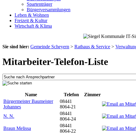
Spartenträger
Bürgerversammlungen
Leben & Wohnen
Freizeit & Kultur
Wirtschaft & Klima
Sie sind hier:
Gemeinde Scheyern
>
Rathaus & Service
>
Verwaltun
Mitarbeiter-Telefon-Liste
Name
Telefon
Zimmer
Bürgermeister Baumeister
08441
Johannes
8064-21
08441
N. N.
8064-24
08441
Braun Melissa
8064-22