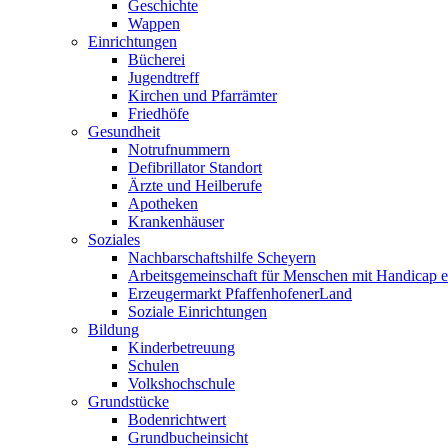
Geschichte
Wappen
Einrichtungen
Bücherei
Jugendtreff
Kirchen und Pfarrämter
Friedhöfe
Gesundheit
Notrufnummern
Defibrillator Standort
Ärzte und Heilberufe
Apotheken
Krankenhäuser
Soziales
Nachbarschaftshilfe Scheyern
Arbeitsgemeinschaft für Menschen mit Handicap e
Erzeugermarkt PfaffenhofenerLand
Soziale Einrichtungen
Bildung
Kinderbetreuung
Schulen
Volkshochschule
Grundstücke
Bodenrichtwert
Grundbucheinsicht