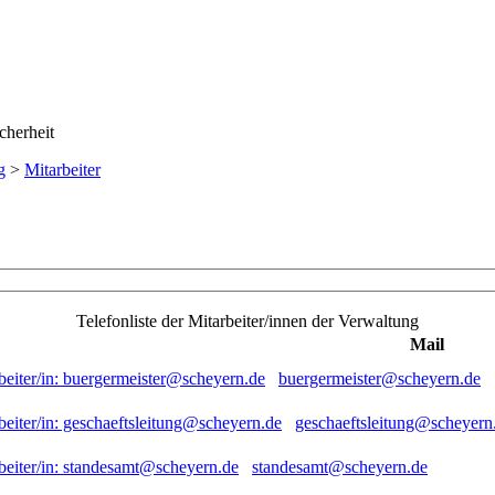
g
>
Mitarbeiter
Telefonliste der Mitarbeiter/innen der Verwaltung
Mail
buergermeister@scheyern.de
geschaeftsleitung@scheyern
standesamt@scheyern.de