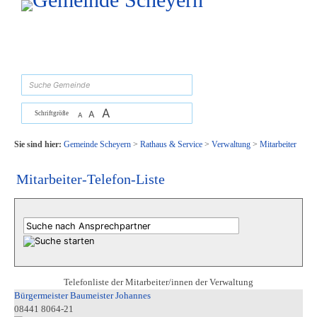
Zum Inhalt
,
zur Navigation
oder
zur Startseite
springen.
suchen
A
A
Schriftgröße
A
Sie sind hier:
Gemeinde Scheyern
>
Rathaus & Service
>
Verwaltung
>
Mitarbeiter
Mitarbeiter-Telefon-Liste
Telefonliste der Mitarbeiter/innen der Verwaltung
Bürgermeister Baumeister Johannes
08441 8064-21