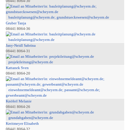
08441 8064-30
bauleitplanung@scheyern.de; grundstueckswesen@scheyern.de
Gruber Tanja
08441 8064-36
bauleitplanung@scheyern.de
Jany-Neidl Sabrina
08441 8064-31
projektleitung@scheyern.de
Kattanek Sven
08441 8064-20
einwohnermeldeamt@scheyern.de; passamt@scheyern.de;
gewerbeamt@scheyern.de
Knöferl Melanie
08441 8064-26
grundabgaben@scheyern.de
Kreitmeyer Elisabeth
08441 8064-32