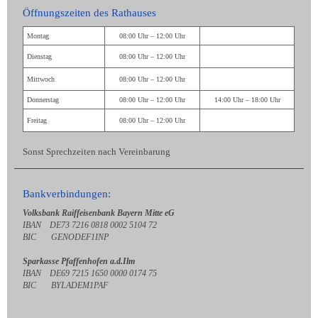
Öffnungszeiten des Rathauses
Montag
08:00 Uhr – 12:00 Uhr
Dienstag
08:00 Uhr – 12:00 Uhr
Mittwoch
08:00 Uhr – 12:00 Uhr
Donnerstag
08:00 Uhr – 12:00 Uhr
14:00 Uhr – 18:00 Uhr
Freitag
08:00 Uhr – 12:00 Uhr
Sonst Sprechzeiten nach Vereinbarung
Bankverbindungen:
Volksbank Raiffeisenbank Bayern Mitte eG
IBAN DE73 7216 0818 0002 5104 72
BIC GENODEF1INP
Sparkasse Pfaffenhofen a.d.Ilm
IBAN DE69 7215 1650 0000 0174 75
BIC BYLADEM1PAF