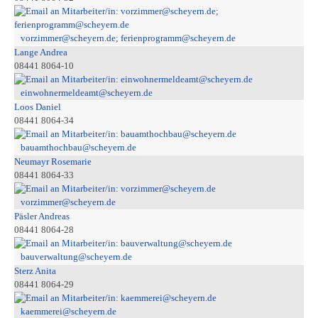
vorzimmer@scheyern.de; ferienprogramm@scheyern.de
Lange Andrea
08441 8064-10
einwohnermeldeamt@scheyern.de
Loos Daniel
08441 8064-34
bauamthochbau@scheyern.de
Neumayr Rosemarie
08441 8064-33
vorzimmer@scheyern.de
Päsler Andreas
08441 8064-28
bauverwaltung@scheyern.de
Sterz Anita
08441 8064-29
kaemmerei@scheyern.de