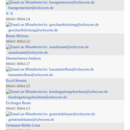
buergermeister@scheyern.de
N. N.
08441 8064-24
geschaeftsleitung@scheyern.de
Braun Melissa
08441 8064-22
standesamt@scheyern.de
Demmelmeier Andreas
08441 8064-27
bauamttiefbau@scheyern.de
Eccel Kerstin
08441 8064-25
kindergartengebuehren@scheyern.de
Eichinger Beate
08441 8064-23
gemeindekasse@scheyern.de
Grimmert-Köthe Lena