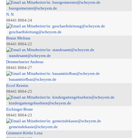
buergermeister@scheyern.de
N. N.
08441 8064-24
geschaeftsleitung@scheyern.de
Braun Melissa
08441 8064-22
standesamt@scheyern.de
Demmelmeier Andreas
08441 8064-27
bauamttiefbau@scheyern.de
Eccel Kerstin
08441 8064-25
kindergartengebuehren@scheyern.de
Eichinger Beate
08441 8064-23
gemeindekasse@scheyern.de
Grimmert-Köthe Lena