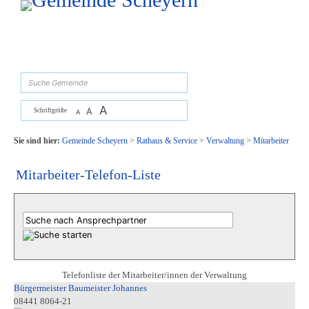
Zum Inhalt
,
zur Navigation
oder
zur Startseite
springen.
suchen
A
A
Schriftgröße
A
Sie sind hier:
Gemeinde Scheyern
>
Rathaus & Service
>
Verwaltung
>
Mitarbeiter
Mitarbeiter-Telefon-Liste
Telefonliste der Mitarbeiter/innen der Verwaltung
Bürgermeister Baumeister Johannes
08441 8064-21