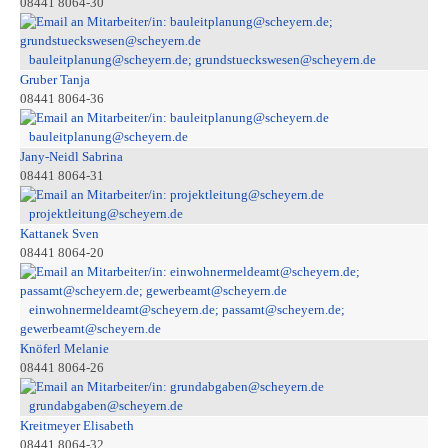
08441 8064-30
bauleitplanung@scheyern.de; grundstueckswesen@scheyern.de
Gruber Tanja
08441 8064-36
bauleitplanung@scheyern.de
Jany-Neidl Sabrina
08441 8064-31
projektleitung@scheyern.de
Kattanek Sven
08441 8064-20
einwohnermeldeamt@scheyern.de; passamt@scheyern.de;
gewerbeamt@scheyern.de
Knöferl Melanie
08441 8064-26
grundabgaben@scheyern.de
Kreitmeyer Elisabeth
08441 8064-32