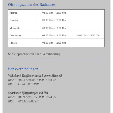
Öffnungszeiten des Rathauses
Montag
08:00 Uhr – 12:00 Uhr
Dienstag
08:00 Uhr – 12:00 Uhr
Mittwoch
08:00 Uhr – 12:00 Uhr
Donnerstag
08:00 Uhr – 12:00 Uhr
14:00 Uhr – 18:00 Uhr
Freitag
08:00 Uhr – 12:00 Uhr
Sonst Sprechzeiten nach Vereinbarung
Bankverbindungen:
Volksbank Raiffeisenbank Bayern Mitte eG
IBAN DE73 7216 0818 0002 5104 72
BIC GENODEF1INP
Sparkasse Pfaffenhofen a.d.Ilm
IBAN DE69 7215 1650 0000 0174 75
BIC BYLADEM1PAF