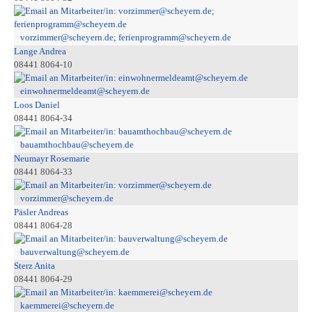
vorzimmer@scheyern.de; ferienprogramm@scheyern.de
Lange Andrea
08441 8064-10
einwohnermeldeamt@scheyern.de
Loos Daniel
08441 8064-34
bauamthochbau@scheyern.de
Neumayr Rosemarie
08441 8064-33
vorzimmer@scheyern.de
Päsler Andreas
08441 8064-28
bauverwaltung@scheyern.de
Sterz Anita
08441 8064-29
kaemmerei@scheyern.de