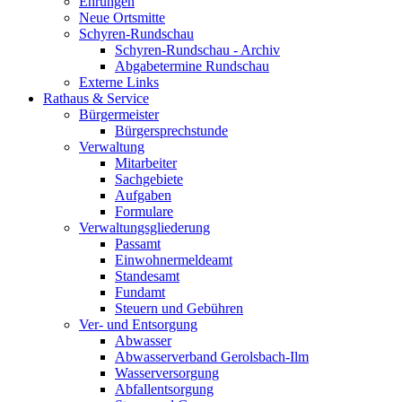
Ehrungen
Neue Ortsmitte
Schyren-Rundschau
Schyren-Rundschau - Archiv
Abgabetermine Rundschau
Externe Links
Rathaus & Service
Bürgermeister
Bürgersprechstunde
Verwaltung
Mitarbeiter
Sachgebiete
Aufgaben
Formulare
Verwaltungsgliederung
Passamt
Einwohnermeldeamt
Standesamt
Fundamt
Steuern und Gebühren
Ver- und Entsorgung
Abwasser
Abwasserverband Gerolsbach-Ilm
Wasserversorgung
Abfallentsorgung