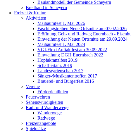
Baulandmodell der Gemeinde Scheyern
Breitband in Scheyern
Freizeit & Kultur
Aktivitäten
Maibaumfest 1. Mai 2026
Faschingstreiben Neue Ortsmitte am 07.02.2026
Eröffnung Geh- und Radweg Euernbach - Eisenhu
Einweihung der Neuen Ortsmitte am 29.09.2024
Maibaumfest 1. Mai 2024
VGI-Flexi Auftaktfest am 30.09.2022
Einweihung DGH Euernbach 2022
Hopfakranzlfest 2019
Schäfflertanz 2019
Landesgartenschau 2017
Sänger-/Musikantentreffen 2017
Brauerei- und Bürgerfest 2016
Vereine
Förderrichtlinien
Feuerwehren
Sehenswürdigkeiten
Rad- und Wanderwege
Wanderwege
Radwege
Freizeitangebote
Spielplätze