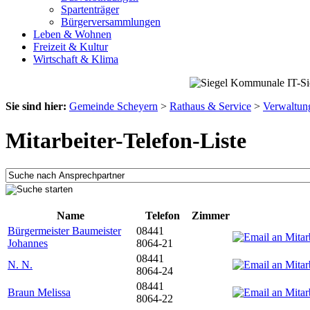
Spartenträger
Bürgerversammlungen
Leben & Wohnen
Freizeit & Kultur
Wirtschaft & Klima
Sie sind hier:
Gemeinde Scheyern
>
Rathaus & Service
>
Verwaltun
Mitarbeiter-Telefon-Liste
Name
Telefon
Zimmer
Bürgermeister Baumeister
08441
Johannes
8064-21
08441
N. N.
8064-24
08441
Braun Melissa
8064-22