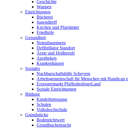
Geschichte
Wappen
Einrichtungen
Bücherei
Jugendtreff
Kirchen und Pfarrämter
Friedhöfe
Gesundheit
Notrufnummern
Defibrillator Standort
Ärzte und Heilberufe
Apotheken
Krankenhäuser
Soziales
Nachbarschaftshilfe Scheyern
Arbeitsgemeinschaft für Menschen mit Handicap e
Erzeugermarkt PfaffenhofenerLand
Soziale Einrichtungen
Bildung
Kinderbetreuung
Schulen
Volkshochschule
Grundstücke
Bodenrichtwert
Grundbucheinsicht