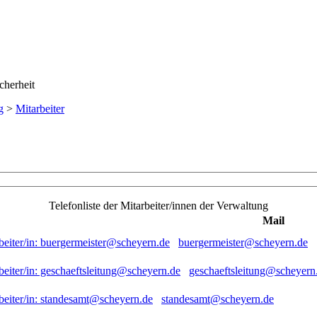
g
>
Mitarbeiter
Telefonliste der Mitarbeiter/innen der Verwaltung
Mail
buergermeister@scheyern.de
geschaeftsleitung@scheyern
standesamt@scheyern.de