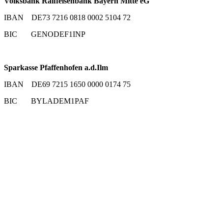
Volksbank Raiffeisenbank Bayern Mitte eG
IBAN DE73 7216 0818 0002 5104 72
BIC GENODEF1INP
Sparkasse Pfaffenhofen a.d.Ilm
IBAN DE69 7215 1650 0000 0174 75
BIC BYLADEM1PAF