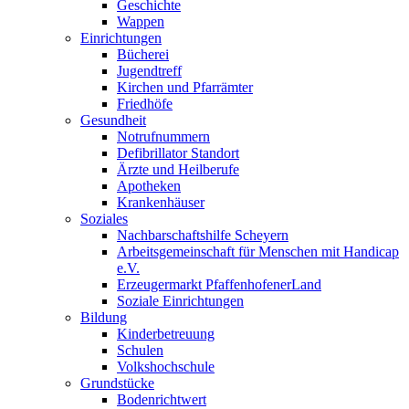
Geschichte
Wappen
Einrichtungen
Bücherei
Jugendtreff
Kirchen und Pfarrämter
Friedhöfe
Gesundheit
Notrufnummern
Defibrillator Standort
Ärzte und Heilberufe
Apotheken
Krankenhäuser
Soziales
Nachbarschaftshilfe Scheyern
Arbeitsgemeinschaft für Menschen mit Handicap
e.V.
Erzeugermarkt PfaffenhofenerLand
Soziale Einrichtungen
Bildung
Kinderbetreuung
Schulen
Volkshochschule
Grundstücke
Bodenrichtwert