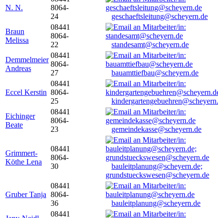
N. N.
8064-
24
geschaeftsleitung@scheyern.de
08441
Braun
8064-
Melissa
22
standesamt@scheyern.de
08441
Demmelmeier
8064-
Andreas
27
bauamttiefbau@scheyern.de
08441
Eccel Kerstin
8064-
25
kindergartengebuehren@scheyern
08441
Eichinger
8064-
Beate
23
gemeindekasse@scheyern.de
08441
Grimmert-
8064-
Köthe Lena
30
bauleitplanung@scheyern.de;
grundstueckswesen@scheyern.de
08441
Gruber Tanja
8064-
36
bauleitplanung@scheyern.de
08441