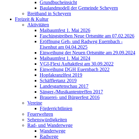
Grundbucheinsicht
Baulandmodell der Gemeinde Scheyern
Breitband in Scheyern
Freizeit & Kultur
Aktivitäten
Maibaumfest 1. Mai 2026
Faschingstreiben Neue Ortsmitte am 07.02.2026
Eröffnung Geh- und Radweg Euernbach -
Eisenhut am 04.04.2025
Einweihung der Neuen Ortsmitte am 29.09.2024
Maibaumfest 1. Mai 2024
VGI-Flexi Auftaktfest am 30.09.2022
Einweihung DGH Euernbach 2022
Hopfakranzlfest 2019
Schäfflertanz 2019
Landesgartenschau 2017
Sänger-/Musikantentreffen 2017
Brauerei- und Bürgerfest 2016
Vereine
Förderrichtlinien
Feuerwehren
Sehenswürdigkeiten
Rad- und Wanderwege
Wanderwege
Radwege