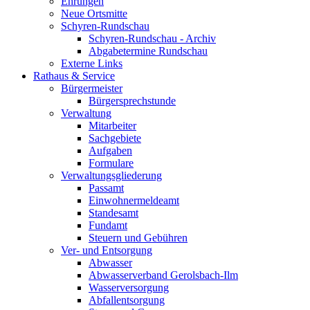
Ehrungen
Neue Ortsmitte
Schyren-Rundschau
Schyren-Rundschau - Archiv
Abgabetermine Rundschau
Externe Links
Rathaus & Service
Bürgermeister
Bürgersprechstunde
Verwaltung
Mitarbeiter
Sachgebiete
Aufgaben
Formulare
Verwaltungsgliederung
Passamt
Einwohnermeldeamt
Standesamt
Fundamt
Steuern und Gebühren
Ver- und Entsorgung
Abwasser
Abwasserverband Gerolsbach-Ilm
Wasserversorgung
Abfallentsorgung