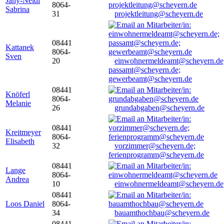
Jany-Neidl
8064-
Sabrina
31
projektleitung@scheyern.de
08441
Kattanek
8064-
Sven
20
einwohnermeldeamt@scheyern.de
passamt@scheyern.de;
gewerbeamt@scheyern.de
08441
Knöferl
8064-
Melanie
26
grundabgaben@scheyern.de
08441
Kreitmeyer
8064-
Elisabeth
32
vorzimmer@scheyern.de;
ferienprogramm@scheyern.de
08441
Lange
8064-
Andrea
10
einwohnermeldeamt@scheyern.de
08441
Loos Daniel
8064-
34
bauamthochbau@scheyern.de
08441