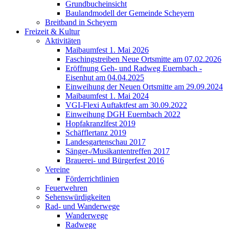
Grundbucheinsicht
Baulandmodell der Gemeinde Scheyern
Breitband in Scheyern
Freizeit & Kultur
Aktivitäten
Maibaumfest 1. Mai 2026
Faschingstreiben Neue Ortsmitte am 07.02.2026
Eröffnung Geh- und Radweg Euernbach -
Eisenhut am 04.04.2025
Einweihung der Neuen Ortsmitte am 29.09.2024
Maibaumfest 1. Mai 2024
VGI-Flexi Auftaktfest am 30.09.2022
Einweihung DGH Euernbach 2022
Hopfakranzlfest 2019
Schäfflertanz 2019
Landesgartenschau 2017
Sänger-/Musikantentreffen 2017
Brauerei- und Bürgerfest 2016
Vereine
Förderrichtlinien
Feuerwehren
Sehenswürdigkeiten
Rad- und Wanderwege
Wanderwege
Radwege