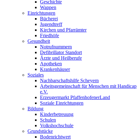
Geschichte
Wappen
Einrichtungen
Bücherei
Jugendtreff
Kirchen und Pfarrämter
Friedhöfe
Gesundheit
Notrufnummern
Defibrillator Standort
Ärzte und Heilberufe
Apotheken
Krankenhäuser
Soziales
Nachbarschaftshilfe Scheyern
Arbeitsgemeinschaft für Menschen mit Handicap
e.V.
Erzeugermarkt PfaffenhofenerLand
Soziale Einrichtungen
Bildung
Kinderbetreuung
Schulen
Volkshochschule
Grundstücke
Bodenrichtwert