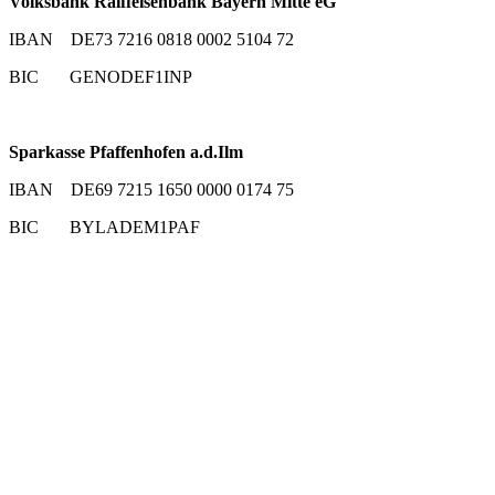
Volksbank Raiffeisenbank Bayern Mitte eG
IBAN DE73 7216 0818 0002 5104 72
BIC GENODEF1INP
Sparkasse Pfaffenhofen a.d.Ilm
IBAN DE69 7215 1650 0000 0174 75
BIC BYLADEM1PAF