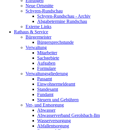
Ehrungen
Neue Ortsmitte
Schyren-Rundschau
Schyren-Rundschau - Archiv
Abgabetermine Rundschau
Externe Links
Rathaus & Service
Bürgermeister
Bürgersprechstunde
Verwaltung
Mitarbeiter
Sachgebiete
Aufgaben
Formulare
Verwaltungsgliederung
Passamt
Einwohnermeldeamt
Standesamt
Fundamt
Steuern und Gebühren
Ver- und Entsorgung
Abwasser
Abwasserverband Gerolsbach-Ilm
Wasserversorgung
Abfallentsorgung