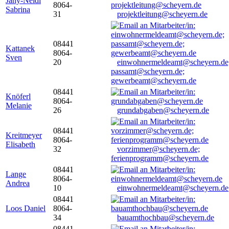
Jany-Neidl
8064-
Sabrina
31
projektleitung@scheyern.de
08441
Kattanek
8064-
Sven
20
einwohnermeldeamt@scheyern.de
passamt@scheyern.de;
gewerbeamt@scheyern.de
08441
Knöferl
8064-
Melanie
26
grundabgaben@scheyern.de
08441
Kreitmeyer
8064-
Elisabeth
32
vorzimmer@scheyern.de;
ferienprogramm@scheyern.de
08441
Lange
8064-
Andrea
10
einwohnermeldeamt@scheyern.de
08441
Loos Daniel
8064-
34
bauamthochbau@scheyern.de
08441