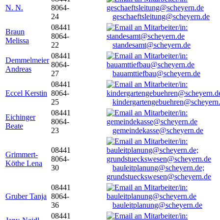
N. N.
8064-
24
geschaeftsleitung@scheyern.de
08441
Braun
8064-
Melissa
22
standesamt@scheyern.de
08441
Demmelmeier
8064-
Andreas
27
bauamttiefbau@scheyern.de
08441
Eccel Kerstin
8064-
25
kindergartengebuehren@scheyern
08441
Eichinger
8064-
Beate
23
gemeindekasse@scheyern.de
08441
Grimmert-
8064-
Köthe Lena
30
bauleitplanung@scheyern.de;
grundstueckswesen@scheyern.de
08441
Gruber Tanja
8064-
36
bauleitplanung@scheyern.de
08441