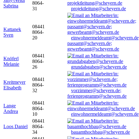
Jany-Neidl
8064-
Sabrina
31
projektleitung@scheyern.de
08441
Kattanek
8064-
Sven
20
einwohnermeldeamt@scheyern.de
passamt@scheyern.de;
gewerbeamt@scheyern.de
08441
Knöferl
8064-
Melanie
26
grundabgaben@scheyern.de
08441
Kreitmeyer
8064-
Elisabeth
32
vorzimmer@scheyern.de;
ferienprogramm@scheyern.de
08441
Lange
8064-
Andrea
10
einwohnermeldeamt@scheyern.de
08441
Loos Daniel
8064-
34
bauamthochbau@scheyern.de
08441