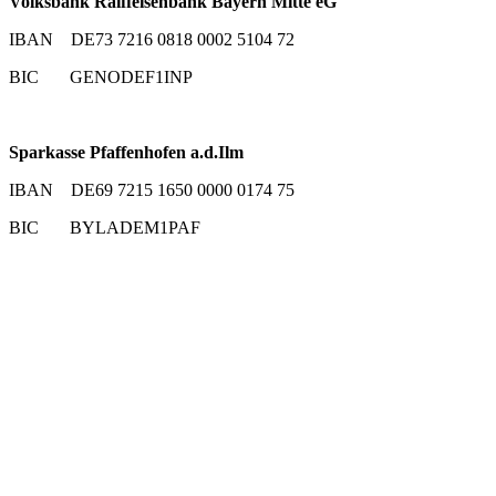
Volksbank Raiffeisenbank Bayern Mitte eG
IBAN DE73 7216 0818 0002 5104 72
BIC GENODEF1INP
Sparkasse Pfaffenhofen a.d.Ilm
IBAN DE69 7215 1650 0000 0174 75
BIC BYLADEM1PAF