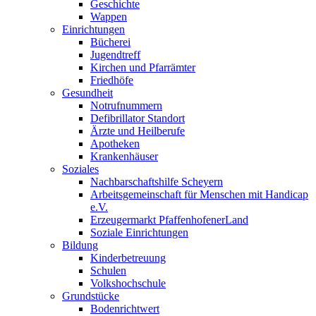
Geschichte
Wappen
Einrichtungen
Bücherei
Jugendtreff
Kirchen und Pfarrämter
Friedhöfe
Gesundheit
Notrufnummern
Defibrillator Standort
Ärzte und Heilberufe
Apotheken
Krankenhäuser
Soziales
Nachbarschaftshilfe Scheyern
Arbeitsgemeinschaft für Menschen mit Handicap
e.V.
Erzeugermarkt PfaffenhofenerLand
Soziale Einrichtungen
Bildung
Kinderbetreuung
Schulen
Volkshochschule
Grundstücke
Bodenrichtwert