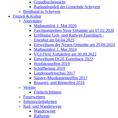
Grundbucheinsicht
Baulandmodell der Gemeinde Scheyern
Breitband in Scheyern
Freizeit & Kultur
Aktivitäten
Maibaumfest 1. Mai 2026
Faschingstreiben Neue Ortsmitte am 07.02.2026
Eröffnung Geh- und Radweg Euernbach -
Eisenhut am 04.04.2025
Einweihung der Neuen Ortsmitte am 29.09.2024
Maibaumfest 1. Mai 2024
VGI-Flexi Auftaktfest am 30.09.2022
Einweihung DGH Euernbach 2022
Hopfakranzlfest 2019
Schäfflertanz 2019
Landesgartenschau 2017
Sänger-/Musikantentreffen 2017
Brauerei- und Bürgerfest 2016
Vereine
Förderrichtlinien
Feuerwehren
Sehenswürdigkeiten
Rad- und Wanderwege
Wanderwege
Radwege