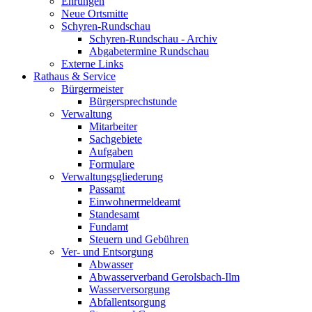
Ehrungen
Neue Ortsmitte
Schyren-Rundschau
Schyren-Rundschau - Archiv
Abgabetermine Rundschau
Externe Links
Rathaus & Service
Bürgermeister
Bürgersprechstunde
Verwaltung
Mitarbeiter
Sachgebiete
Aufgaben
Formulare
Verwaltungsgliederung
Passamt
Einwohnermeldeamt
Standesamt
Fundamt
Steuern und Gebühren
Ver- und Entsorgung
Abwasser
Abwasserverband Gerolsbach-Ilm
Wasserversorgung
Abfallentsorgung