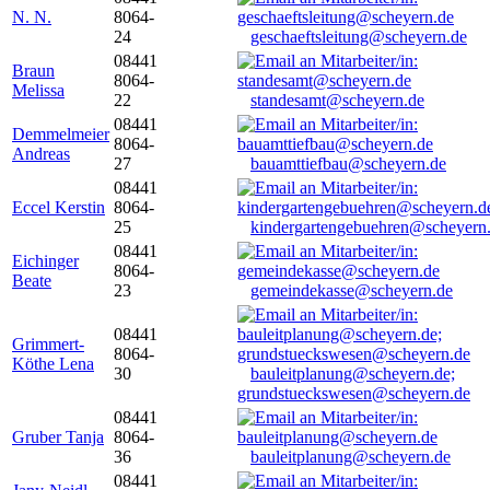
N. N.
8064-
24
geschaeftsleitung@scheyern.de
08441
Braun
8064-
Melissa
22
standesamt@scheyern.de
08441
Demmelmeier
8064-
Andreas
27
bauamttiefbau@scheyern.de
08441
Eccel Kerstin
8064-
25
kindergartengebuehren@scheyern
08441
Eichinger
8064-
Beate
23
gemeindekasse@scheyern.de
08441
Grimmert-
8064-
Köthe Lena
30
bauleitplanung@scheyern.de;
grundstueckswesen@scheyern.de
08441
Gruber Tanja
8064-
36
bauleitplanung@scheyern.de
08441