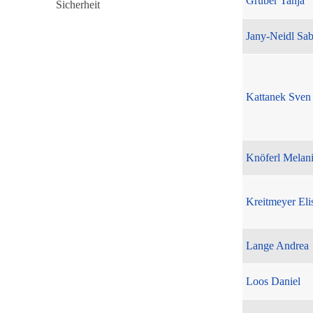
Gruber Tanja
Jany-Neidl Sab
Kattanek Sven
Knöferl Melan
Kreitmeyer Eli
Lange Andrea
Loos Daniel