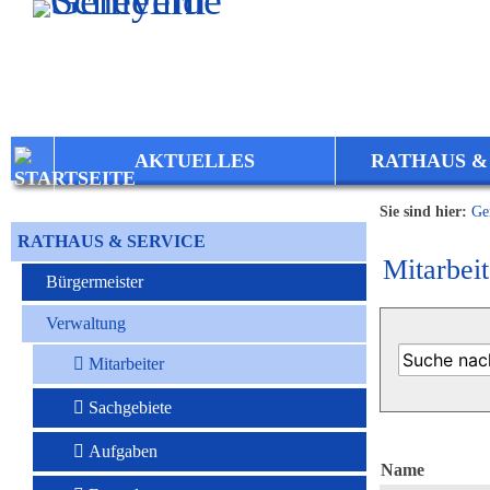
Zum Inhalt
,
zur Navigation
oder
zur Startseite
springen.
AKTUELLES
RATHAUS &
Sie sind hier:
Ge
RATHAUS & SERVICE
Mitarbeit
Bürgermeister
Verwaltung
Mitarbeiter
Sachgebiete
Aufgaben
Name