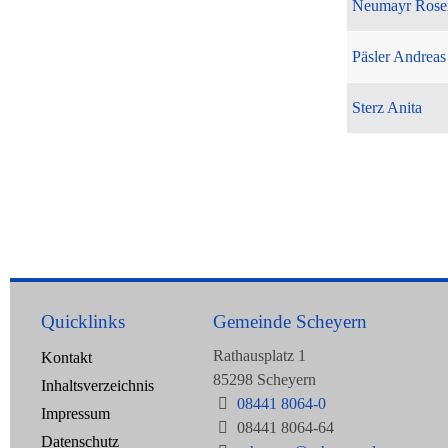
Neumayr Rose
Päsler Andreas
Sterz Anita
Quicklinks
Gemeinde Scheyern
Rathausplatz 1
Kontakt
85298 Scheyern
Inhaltsverzeichnis
08441 8064-0
Impressum
08441 8064-64
Datenschutz