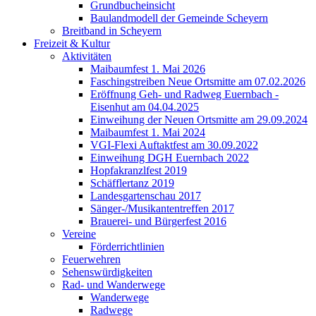
Grundbucheinsicht
Baulandmodell der Gemeinde Scheyern
Breitband in Scheyern
Freizeit & Kultur
Aktivitäten
Maibaumfest 1. Mai 2026
Faschingstreiben Neue Ortsmitte am 07.02.2026
Eröffnung Geh- und Radweg Euernbach -
Eisenhut am 04.04.2025
Einweihung der Neuen Ortsmitte am 29.09.2024
Maibaumfest 1. Mai 2024
VGI-Flexi Auftaktfest am 30.09.2022
Einweihung DGH Euernbach 2022
Hopfakranzlfest 2019
Schäfflertanz 2019
Landesgartenschau 2017
Sänger-/Musikantentreffen 2017
Brauerei- und Bürgerfest 2016
Vereine
Förderrichtlinien
Feuerwehren
Sehenswürdigkeiten
Rad- und Wanderwege
Wanderwege
Radwege