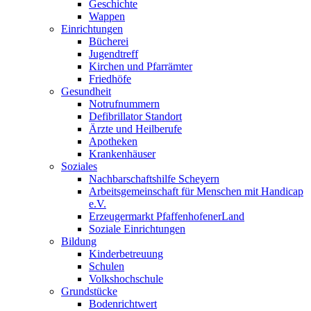
Geschichte
Wappen
Einrichtungen
Bücherei
Jugendtreff
Kirchen und Pfarrämter
Friedhöfe
Gesundheit
Notrufnummern
Defibrillator Standort
Ärzte und Heilberufe
Apotheken
Krankenhäuser
Soziales
Nachbarschaftshilfe Scheyern
Arbeitsgemeinschaft für Menschen mit Handicap
e.V.
Erzeugermarkt PfaffenhofenerLand
Soziale Einrichtungen
Bildung
Kinderbetreuung
Schulen
Volkshochschule
Grundstücke
Bodenrichtwert