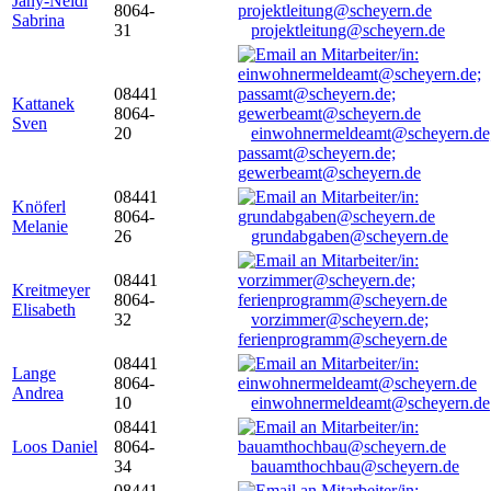
Jany-Neidl
8064-
Sabrina
31
projektleitung@scheyern.de
08441
Kattanek
8064-
Sven
20
einwohnermeldeamt@scheyern.de
passamt@scheyern.de;
gewerbeamt@scheyern.de
08441
Knöferl
8064-
Melanie
26
grundabgaben@scheyern.de
08441
Kreitmeyer
8064-
Elisabeth
32
vorzimmer@scheyern.de;
ferienprogramm@scheyern.de
08441
Lange
8064-
Andrea
10
einwohnermeldeamt@scheyern.de
08441
Loos Daniel
8064-
34
bauamthochbau@scheyern.de
08441