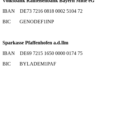
Volksbank Raiffeisenbank Bayern Mitte eG
IBAN DE73 7216 0818 0002 5104 72
BIC GENODEF1INP
Sparkasse Pfaffenhofen a.d.Ilm
IBAN DE69 7215 1650 0000 0174 75
BIC BYLADEM1PAF