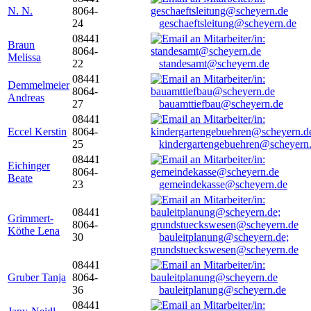
N. N.
8064-
24
geschaeftsleitung@scheyern.de
08441
Braun
8064-
Melissa
22
standesamt@scheyern.de
08441
Demmelmeier
8064-
Andreas
27
bauamttiefbau@scheyern.de
08441
Eccel Kerstin
8064-
25
kindergartengebuehren@scheyern
08441
Eichinger
8064-
Beate
23
gemeindekasse@scheyern.de
08441
Grimmert-
8064-
Köthe Lena
30
bauleitplanung@scheyern.de;
grundstueckswesen@scheyern.de
08441
Gruber Tanja
8064-
36
bauleitplanung@scheyern.de
08441