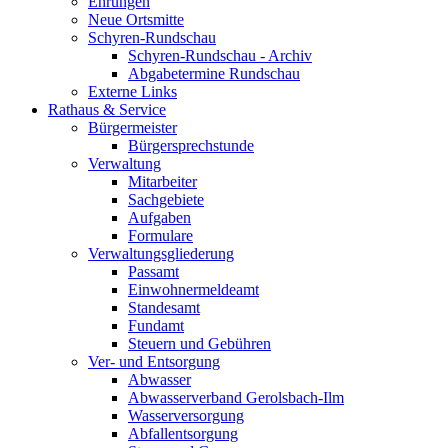
Ehrungen
Neue Ortsmitte
Schyren-Rundschau
Schyren-Rundschau - Archiv
Abgabetermine Rundschau
Externe Links
Rathaus & Service
Bürgermeister
Bürgersprechstunde
Verwaltung
Mitarbeiter
Sachgebiete
Aufgaben
Formulare
Verwaltungsgliederung
Passamt
Einwohnermeldeamt
Standesamt
Fundamt
Steuern und Gebühren
Ver- und Entsorgung
Abwasser
Abwasserverband Gerolsbach-Ilm
Wasserversorgung
Abfallentsorgung