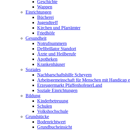
Geschichte
Wappen
Einrichtungen
Bücherei
Jugendtreff
Kirchen und Pfarrämter
Friedhöfe
Gesundheit
Notrufnummern
Defibrillator Standort
Ärzte und Heilberufe
Apotheken
Krankenhäuser
Soziales
Nachbarschaftshilfe Scheyern
Arbeitsgemeinschaft für Menschen mit Handicap e
Erzeugermarkt PfaffenhofenerLand
Soziale Einrichtungen
Bildung
Kinderbetreuung
Schulen
Volkshochschule
Grundstücke
Bodenrichtwert
Grundbucheinsicht