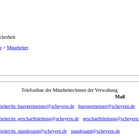
g
>
Mitarbeiter
Telefonliste der Mitarbeiter/innen der Verwaltung
Mail
buergermeister@scheyern.de
geschaeftsleitung@scheyern
standesamt@scheyern.de