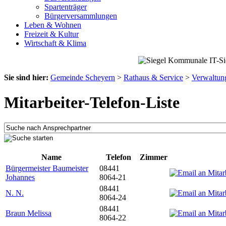
Spartenträger
Bürgerversammlungen
Leben & Wohnen
Freizeit & Kultur
Wirtschaft & Klima
Sie sind hier:
Gemeinde Scheyern
>
Rathaus & Service
>
Verwaltun
Mitarbeiter-Telefon-Liste
Name
Telefon
Zimmer
Bürgermeister Baumeister
08441
Johannes
8064-21
08441
N. N.
8064-24
08441
Braun Melissa
8064-22