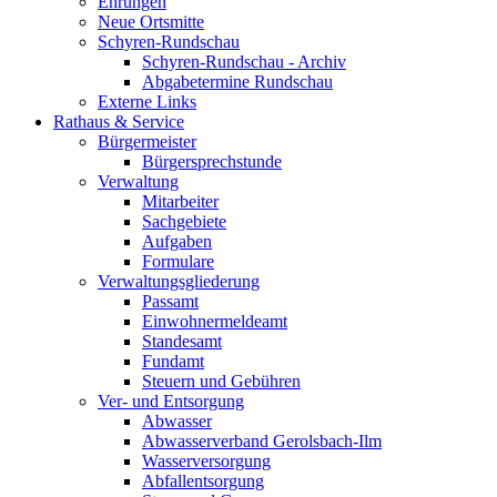
Ehrungen
Neue Ortsmitte
Schyren-Rundschau
Schyren-Rundschau - Archiv
Abgabetermine Rundschau
Externe Links
Rathaus & Service
Bürgermeister
Bürgersprechstunde
Verwaltung
Mitarbeiter
Sachgebiete
Aufgaben
Formulare
Verwaltungsgliederung
Passamt
Einwohnermeldeamt
Standesamt
Fundamt
Steuern und Gebühren
Ver- und Entsorgung
Abwasser
Abwasserverband Gerolsbach-Ilm
Wasserversorgung
Abfallentsorgung