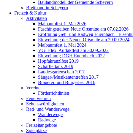
Baulandmodell der Gemeinde Scheyern
Breitband in Scheyern
Freizeit & Kultur
Aktivitäten
Maibaumfest 1. Mai 2026
Faschingstreiben Neue Ortsmitte am 07.02.2026
Eröffnung Geh- und Radweg Euernbach - Eisenhu
Einweihung der Neuen Ortsmitte am 29.09.2024
Maibaumfest 1. Mai 2024
VGI-Flexi Auftaktfest am 30.09.2022
Einweihung DGH Euernbach 2022
Hopfakranzlfest 2019
Schäfflertanz 2019
Landesgartenschau 2017
Sänger-/Musikantentreffen 2017
Brauerei- und Bürgerfest 2016
Vereine
Förderrichtlinien
Feuerwehren
Sehenswürdigkeiten
Rad- und Wanderwege
Wanderwege
Radwege
Freizeitangebote
Spielplätze