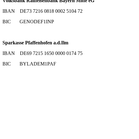
Volksbank Raiffeisenbank Bayern Mitte eG
IBAN DE73 7216 0818 0002 5104 72
BIC GENODEF1INP
Sparkasse Pfaffenhofen a.d.Ilm
IBAN DE69 7215 1650 0000 0174 75
BIC BYLADEM1PAF