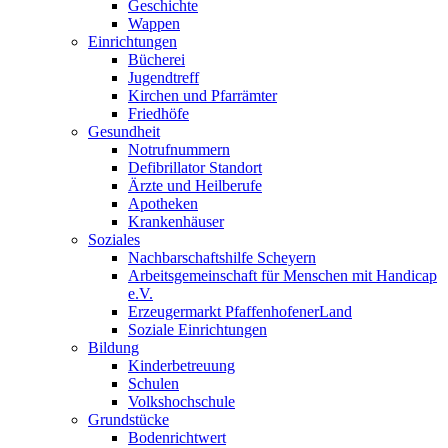
Geschichte
Wappen
Einrichtungen
Bücherei
Jugendtreff
Kirchen und Pfarrämter
Friedhöfe
Gesundheit
Notrufnummern
Defibrillator Standort
Ärzte und Heilberufe
Apotheken
Krankenhäuser
Soziales
Nachbarschaftshilfe Scheyern
Arbeitsgemeinschaft für Menschen mit Handicap
e.V.
Erzeugermarkt PfaffenhofenerLand
Soziale Einrichtungen
Bildung
Kinderbetreuung
Schulen
Volkshochschule
Grundstücke
Bodenrichtwert